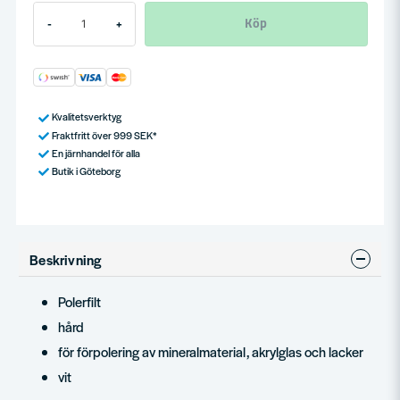
Köp
-
+
Kvalitetsverktyg
Fraktfritt över 999 SEK*
En järnhandel för alla
Butik i Göteborg
Beskrivning
Polerfilt
hård
för förpolering av mineralmaterial, akrylglas och lacker
vit