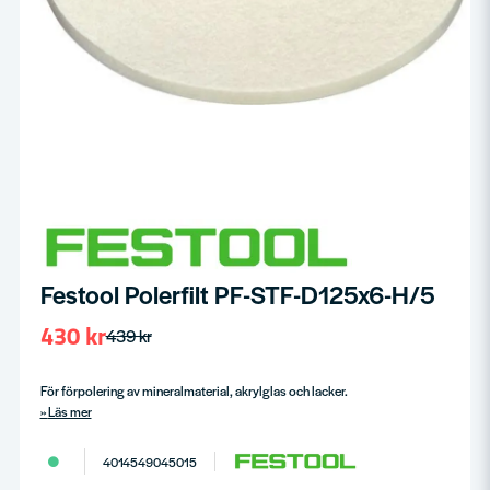
Festool Polerfilt PF-STF-D125x6-H/5
430 kr
439 kr
För förpolering av mineralmaterial, akrylglas och lacker.
Läs mer
4014549045015