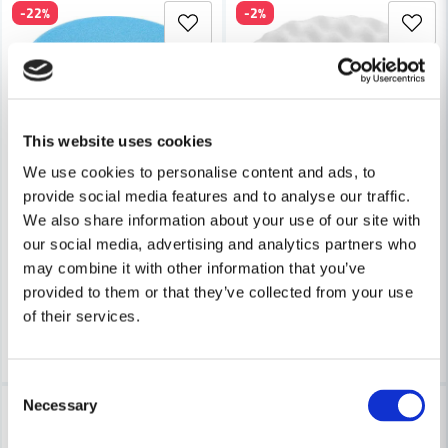
-22%
-2%
Ja, ni får publicera min fråga
This website uses cookies
We use cookies to personalise content and ads, to
FESTOOL
FESTOOL
Festool Polerhätta PS STF D150x30 BL (5-P)
Festool Polersvamp PS STF
provide social media features and to analyse our traffic.
Skicka fråga
We also share information about your use of our site with
our social media, advertising and analytics partners who
677 kr
1 401 kr
871,8 kr
1 429 kr
may combine it with other information that you’ve
Leveranstid ifrån leverantör ca
Leveranstid ifrån leverantör ca
provided to them or that they’ve collected from your use
7-10 arbetsdagar
7-10 arbetsdagar
of their services.
Köp
Bevaka
Consent
Necessary
-6%
-6%
Selection