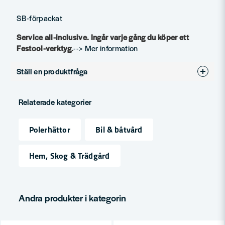
SB-förpackat
Service all-inclusive. Ingår varje gång du köper ett
Festool-verktyg.
--> Mer information
Ställ en produktfråga
question
Fråga oss något om denna produkten...
Relaterade kategorier
Polerhättor
Bil & båtvård
name
Namn
Hem, Skog & Trädgård
email
Mejladress
Andra produkter i kategorin