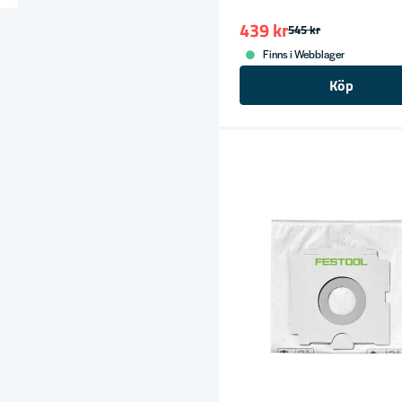
ress
439 kr
545 kr
Finns i Webblager
Köp