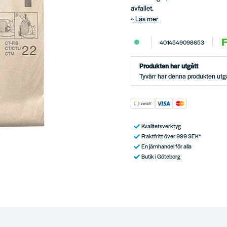
avfallet.
Läs mer
4014549098653
Produkten har utgått
Tyvärr har denna produkten utgå
Kvalitetsverktyg
Fraktfritt över 999 SEK*
En järnhandel för alla
Butik i Göteborg