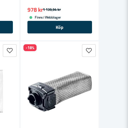
978 kr
1 139,94 kr
Finns i Webblager
Köp
-18%