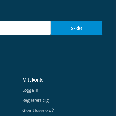
email
Skicka
Mitt konto
Logga in
Registrera dig
Glömt lösenord?