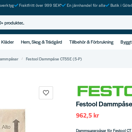
tsverktyg
Fraktfritt över 999 SEK*
En järnhandel för alla
Butik i Göte
rodukter..
& Kläder
Hem, Skog & Trädgård
Tillbehör & Förbrukning
Byggt
ammpåsar
Festool Dammpåse CT55E (5-P)
Festool Dammpåse
962,5 kr
Dammsugarpåsar för Festool CT 