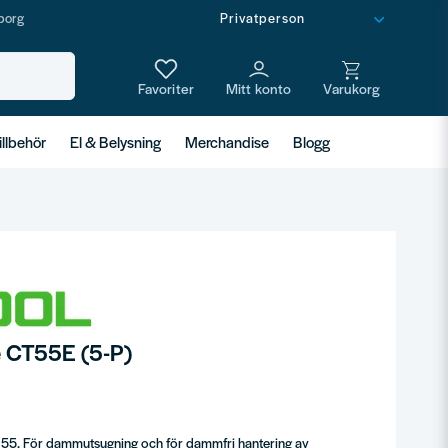
borg
illbehör
El & Belysning
Merchandise
Blogg
 CT55E (5-P)
55. För dammutsugning och för dammfri hantering av