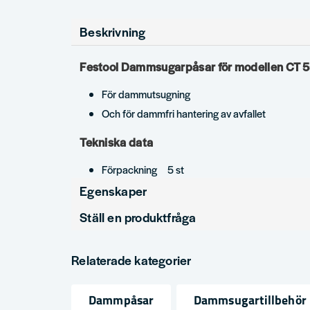
Beskrivning
Festool Dammsugarpåsar för modellen CT 5
För dammutsugning
Och för dammfri hantering av avfallet
Tekniska data
Förpackning 5 st
Egenskaper
Ställ en produktfråga
Produkttyp
Dammpåsar
question
Tömbar
Nej
Fråga oss något om denna produkten...
Relaterade kategorier
Dammpåsar
Dammsugartillbehör