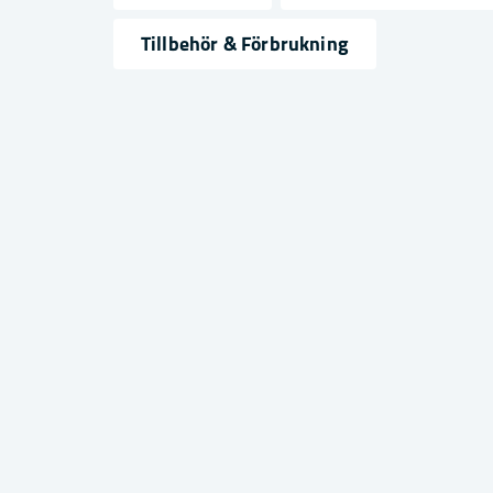
name
email
Namn
Mejlad
Tillbehör & Förbrukning
Ja, ni får publicera min fråga
Skicka fråga