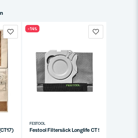
in
-14%
FESTOOL
(CT17)
Festool Filtersäck Longlife CT SYS