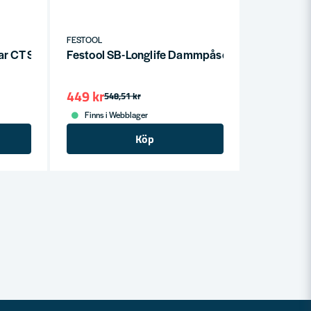
FESTOOL
r CT SYS (5-P)
Festool SB-Longlife Dammpåse till RTS/DTS/E
449 kr
548,51 kr
Finns i Webblager
Köp