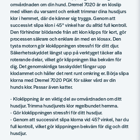
omvårdnaden om din hund. Dremel 7020 är en kloslip
med vilken du varsamt och enkelt trimmar dina husdjurs
klor i hemmet, där de känner sig trygga. Genom att
successivt slipa klon i 45° vinkel har du alltid full kontroll.
Den förhindrar blödande från att klon klipps för kort, gör
processen säkrare och enklare än med en klosax. Den
tysta motorn gör kloklippningen stressfri för ditt djur.
Säkerhetsskyddet längst upp på verktyget täcker alla
roterande delar, vilket gör klippningen lika bekväm för
dig. Det genomskinliga tasskyddet fångar upp
klodammet och håller det rent runt omkring er. Börja slipa
klorna med Dremel 7020 PGK för säker vård av din
hunds klor. Passar även katter.
- Kloklippning är en viktig del av omvårdnaden om ditt
husdjur. Trimma husdjurets klor regelbundet hemma.
- Gör kloklippningen stressfri för ditt husdjur.
- Genom att successivt slipa klorna vid 45? vinkel, har du
full kontroll, vilket gör klippningen bekväm för dig och ditt
husdjur.