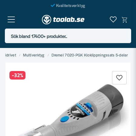
Kvalitetsverktyg
Fraktfritt över 999 SEK*
En järnhandel för alla
Sök bland 17400+ produkter..
Butik i Göteborg
teridrivet
Multiverktyg
Dremel 7020-PGK Kloklippningssats 5-delar
-
32
%