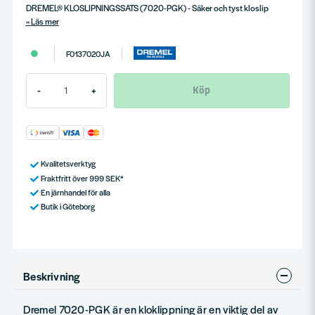
DREMEL® KLOSLIPNINGSSATS (7020-PGK) - Säker och tyst kloslip
Läs mer
F0137020JA
Köp
-
+
Kvalitetsverktyg
Fraktfritt över 999 SEK*
En järnhandel för alla
Butik i Göteborg
Beskrivning
Dremel 7020-PGK är en kloklippning är en viktig del av