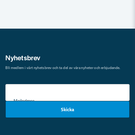
Nyhetsbrev
Bli medlem i vårt nyhetsbrev och ta del av våra nyheter och erbjudande.
Mejladress
Skicka
email