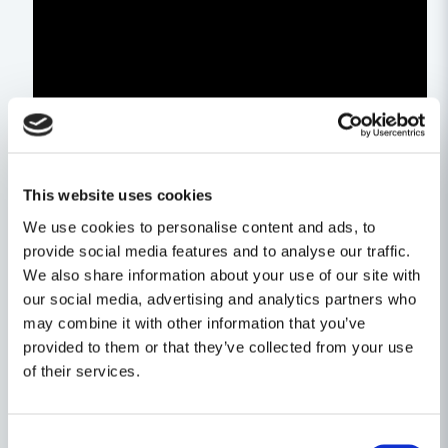
This website uses cookies
We use cookies to personalise content and ads, to
Egenskaper
provide social media features and to analyse our traffic.
Ställ en produktfråga
We also share information about your use of our site with
Varumärke
Dremel
our social media, advertising and analytics partners who
question
Produkttyp
Övrigt
may combine it with other information that you’ve
Fråga oss något om denna produkten...
Relaterade kategorier
provided to them or that they’ve collected from your use
of their services.
Batteridrivet
name
Namn
Maskin, Laser & Handverktyg
Consent