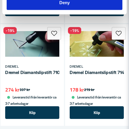
3-7 arbetsdagar
3-7 arbetsdagar
Deny
Köp
Köp
-19%
-19%
DREMEL
DREMEL
Dremel Diamantslipstift 7105 4,3mm
Dremel Diamantslipstift 714
274 kr
178 kr
337 kr
219 kr
Leveranstid ifrån leverantör ca
Leveranstid ifrån leverantör ca
3-7 arbetsdagar
3-7 arbetsdagar
Köp
Köp