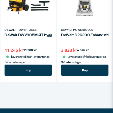
DEWALT POWERTOOLS
DEWALT POWERTOOLS
DeWalt DWV905MKIT byggdammsugare 38L M-klass
DeWalt D26200 Enhandsfräs /
11 245 kr
3 823 kr
11 988 kr
4 076 kr
Leveranstid ifrån leverantör ca
Leveranstid ifrån leverantör ca
3-7 arbetsdagar
3-7 arbetsdagar
Köp
Köp