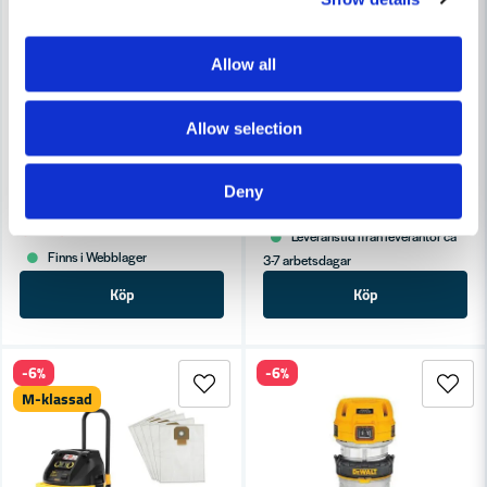
Allow all
DEWALT POWERTOOLS
Allow selection
DeWalt DWV905M Dammsugar
DEWALT POWERTOOLS
DeWalt DWV901L Dammsugare L-klassad (30L)
Deny
9 288 kr
9 901 kr
6 415 kr
6 838 kr
Leveranstid ifrån leverantör ca
Finns i Webblager
3-7 arbetsdagar
Köp
Köp
-6%
-6%
M-klassad