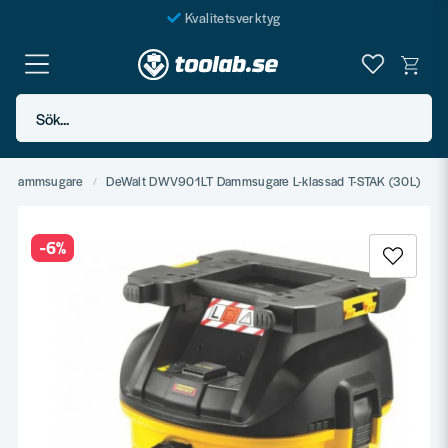
Kvalitetsverktyg
Fraktfritt över 999 SEK*
En järnhandel för alla
Sök...
Butik i Göteborg
Dammsugare
DeWalt DWV901LT Dammsugare L-klassad T-STAK (30L)
-
6
%