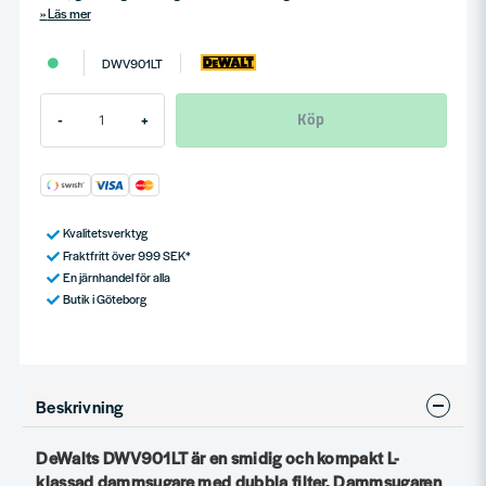
Läs mer
DWV901LT
Köp
-
+
Kvalitetsverktyg
Fraktfritt över 999 SEK*
En järnhandel för alla
Butik i Göteborg
Beskrivning
DeWalts DWV901LT är en smidig och kompakt L-
klassad dammsugare med dubbla filter. Dammsugaren