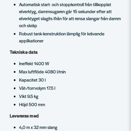
Automatisk start- och stoppkontroll från tillkopplat
elverktyg, dammsugaren går 15 sekunder efter att
elverktyget slagits ifrån för att rensa slangar från damm
och skräp
Robust tank-konstruktion lämplig för krävande
applikationer
Tekniska data
Ineffekt 1400 W
Max luftflöde 4080 l/min
Kapacitet 30 l
Våt-/torrvolym 17.5 l
Vikt 9.5 kg
Höjd 500 mm
Levereras med
4,0 m x 32 mm slang