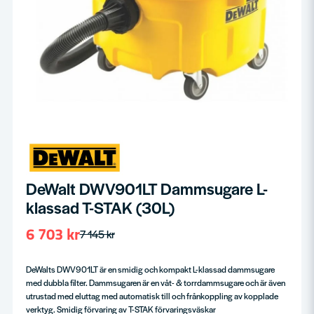
DeWalt DWV901LT Dammsugare L-
klassad T-STAK (30L)
6 703 kr
7 145 kr
DeWalts DWV901LT är en smidig och kompakt L-klassad dammsugare
med dubbla filter. Dammsugaren är en våt- & torrdammsugare och är även
utrustad med eluttag med automatisk till och frånkoppling av kopplade
verktyg. Smidig förvaring av T-STAK förvaringsväskar