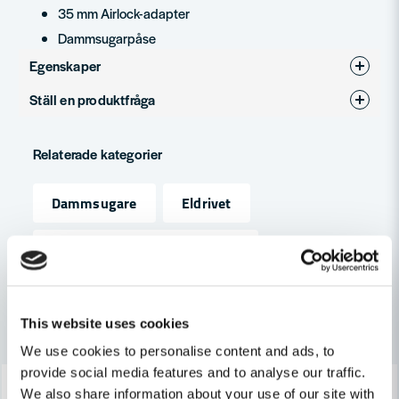
35 mm Airlock-adapter
Dammsugarpåse
Egenskaper
Ställ en produktfråga
Produkttyp
Dammsugare
question
Filterklass
L-klassad
Fråga oss något om denna produkten...
Relaterade kategorier
Dammsugare
Eldrivet
name
Namn
Maskin, Laser & Handverktyg
email
Mejladress
Andra produkter i kategorin
This website uses cookies
We use cookies to personalise content and ads, to
provide social media features and to analyse our traffic.
-6%
-6%
Ja, ni får publicera min fråga
We also share information about your use of our site with