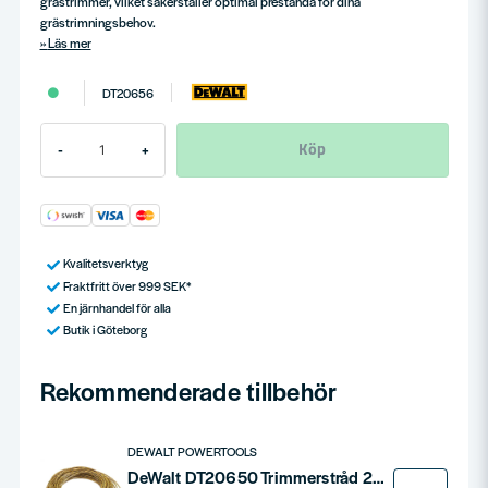
grästrimmer, vilket säkerställer optimal prestanda för dina
grästrimningsbehov.
Läs mer
DT20656
Köp
-
+
Kvalitetsverktyg
Fraktfritt över 999 SEK*
En järnhandel för alla
Butik i Göteborg
Rekommenderade tillbehör
DEWALT POWERTOOLS
DeWalt DT20650 Trimmerstråd 2mm (15,2m)