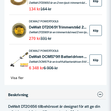
Köp
DeWalt DT20650 är en 2 mm tjock trimmertråd med en längd av 15,2 meter, perfekt för DeWalts batteridrivna trimmer DCM561.
134 kr
164 kr
DEWALT POWERTOOLS
DeWalt DT20651 Trimmerstråd 2mm (68,6m)
Köp
DeWalt DT20651 är en trimmertråd med 2 mm tjocklek och 68,6 meters längd, framtagen för DeWalts batteridrivna trimmer DCM561. Ett praktiskt tillbehör för effektiv grästrimning, kantklippning och underhåll av trädgård och grönytor.
270 kr
331 kr
DEWALT POWERTOOLS
DeWalt DCM571X1 Batteridriven Röjsåg/Trimmer 54V (1x3,0/9,0ah)
Köp
DeWalt DCM571 är en kraftfull batteridriven 54V grästrimmer och röjsåg för effektiv trimning och röjning av större ytor. Med kolborstfri motor, 38 cm klippbredd och medföljande röjsågsadapter passar den för krävande arbete i trädgård, park och grönytor.
6 348 kr
6 906 kr
Visa fler
Beskrivning
DeWalt DT20656 tillbehörsset är designat för att ge din