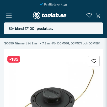
Kvalitetsverktyg
Fraktfritt över 999 SEK*
En järnhandel för alla
Sök bland 17400+ produkter..
Butik i Göteborg
t DT20656 Trimmertråd 2 mm x 7,8 m - För DCM561, DCM571 och DCM581
-
18
%