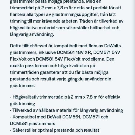
grästrimmer bästa möjliga prestanda. Med en
trimmertråd på 2 mm x 7,8 m är detta set perfekt för att
hantera alla typer av grästrimningsuppgifter, från lätt
trimning till mer krävande arbeten. Tråden är tillverkad av
högkvalitativa material som säkerställer hållbarhet och
långvarig användning.
Detta tillbehörsset är kompatibelt med flera av DeWalts
grästrimmers, inklusive DCM561 18V XR, DCM571 54V
FlexVolt och DCM581 54V FlexVolt modellerna. Den
exakta passformen och höga kvaliteten på
trimmertråden garanterar att du får bästa möjliga
prestanda och resultat varje gång du använder din
grästrimmer.
- Högkvalitativ trimmertråd på 2 mm x 7,8 m för effektiv
grästrimning
- Tillverkad av hållbara material för långvarig användning
- Kompatibel med DeWalt DCM561, DCM571 och
DCM581 grästrimmers
- Säkerställer optimal prestanda och resultat