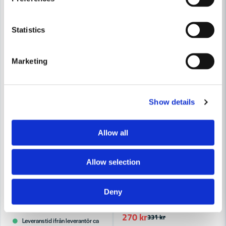
Statistics
Skicka fråga
Marketing
Show details
Allow all
Allow selection
DEWALT POWERTOOLS
DeWalt DT20650 Trimmerstråd 2mm (15,2m)
DEWALT POWERTOOLS
DeWalt DT20651 Trimmerstrå
Deny
134 kr
164 kr
270 kr
331 kr
Leveranstid ifrån leverantör ca