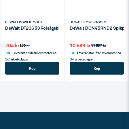
DEWALT POWERTOOLS
DEWALT POWERTOOLS
DeWalt DT20653 Röjsågsklinga 25cm till DCM571
DeWalt DCN45RND2 Spikpisto
204 kr
10 689 kr
250 kr
11 897 kr
Leveranstid ifrån leverantör ca
Leveranstid ifrån leverantör ca
3-7 arbetsdagar
3-7 arbetsdagar
Köp
Köp