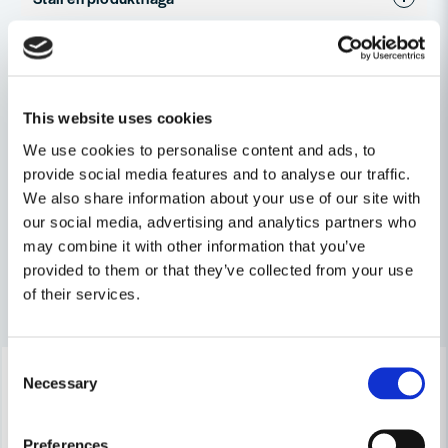
question
Fråga oss något om denna produkten...
Relaterade kategorier
Tillbehör & förbrukning
This website uses cookies
name
We use cookies to personalise content and ads, to
Namn
Maskin, Laser & Handverktyg
provide social media features and to analyse our traffic.
We also share information about your use of our site with
Trädgårdsmaskiner
our social media, advertising and analytics partners who
email
Mejladress
may combine it with other information that you’ve
provided to them or that they’ve collected from your use
of their services.
Andra produkter i kategorin
Ja, ni får publicera min fråga
Consent
-18%
-18%
Necessary
Selection
Preferences