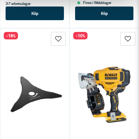
Finns i Webblager
3-7 arbetsdagar
Köp
Köp
-18%
-10%