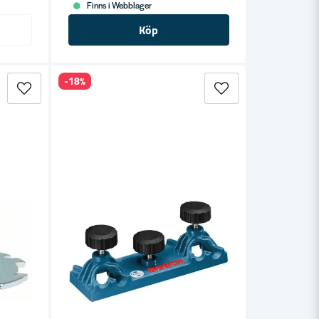
Finns i Webblager
Köp
-18%