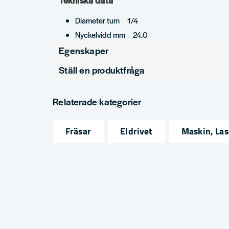
Tekniska data
Diameter tum 1/4
Nyckelvidd mm 24.0
Egenskaper
Ställ en produktfråga
Produkttyp
Spänntång
question
Fråga oss något om denna produkten...
Relaterade kategorier
Fräsar
Eldrivet
Maskin, La
name
email
Namn
Mejlad
Ja, ni får publicera min fråga