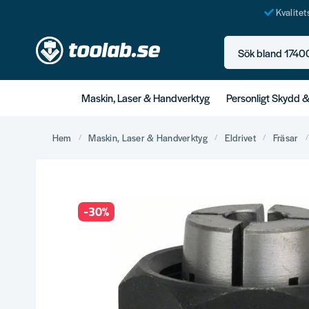
Kvalite
Sök bland 17400+ p
Maskin, Laser & Handverktyg
Personligt Skydd 
Hem
Maskin, Laser & Handverktyg
Eldrivet
Fräsar
-
30
%