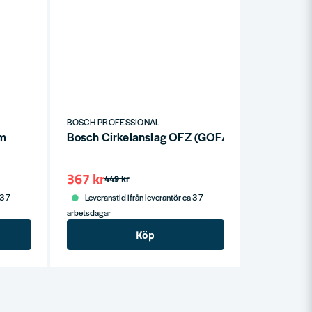
BOSCH PROFESSIONAL
mm
Bosch Cirkelanslag OFZ (GOF/GMF)
367 kr
449 kr
 3-7
Leveranstid ifrån leverantör ca 3-7
arbetsdagar
Köp