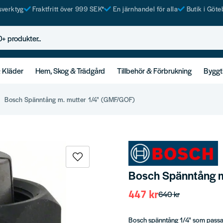
tsverktyg
Fraktfritt över 999 SEK*
En järnhandel för alla
Butik i Göte
rodukter..
& Kläder
Hem, Skog & Trädgård
Tillbehör & Förbrukning
Byggt
Bosch Spänntång m. mutter 1/4" (GMF/GOF)
Bosch Spänntång m
447 kr
640 kr
Bosch spänntång 1/4" som passar