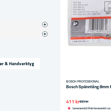
ser & Handverktyg
ress
BOSCH PROFESSIONAL
Bosch Spänntång 8mm
411 kr
623 kr
Leveranstid ifrån leverantör ca