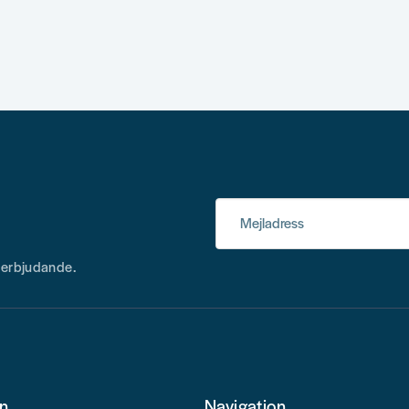
Mejladress
h erbjudande.
on
Navigation