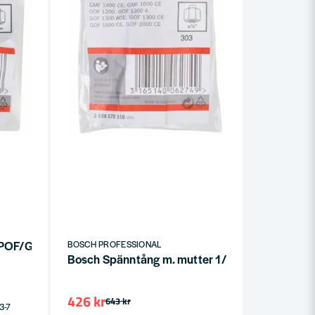
 POF/GOF
BOSCH PROFESSIONAL
Bosch Spänntång m. mutter 1/2" (GMF/GOF)
426 kr
643 kr
 3-7