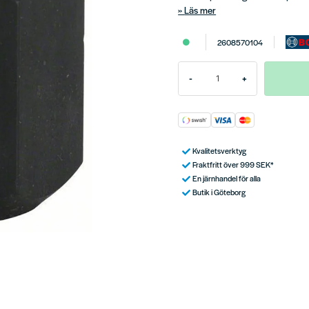
Läs mer
2608570104
-
+
Kvalitetsverktyg
Fraktfritt över 999 SEK*
En järnhandel för alla
Butik i Göteborg