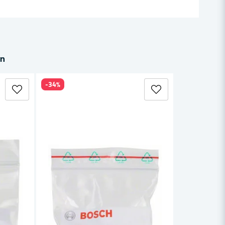
in
-34%