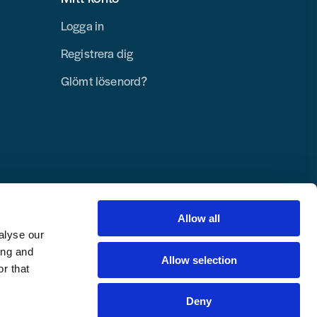
Logga in
Registrera dig
Glömt lösenord?
Allow all
alyse our
ing and
Allow selection
r that
Deny
Copyright © 2025 Toolab Verktyg AB.