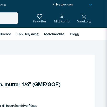
borg
illbehör
El & Belysning
Merchandise
Blogg
. mutter 1/4" (GMF/GOF)
 till bosch handöverfräsar.