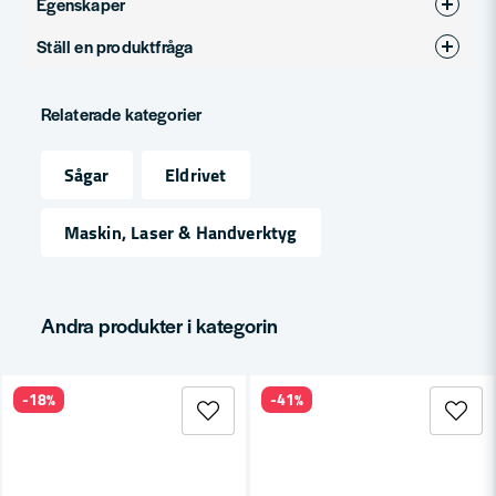
Egenskaper
Ställ en produktfråga
Produkttyp
Tillbehör
question
Fråga oss något om denna produkten...
Relaterade kategorier
Sågar
Eldrivet
name
Namn
Maskin, Laser & Handverktyg
email
Mejladress
Andra produkter i kategorin
-18%
-41%
Ja, ni får publicera min fråga