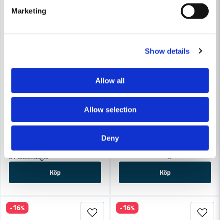
Marketing
Show details
Allow all
BOSCH PROFESSIONAL
Bosch T43D Sågblad För GSG 70mm (2-P)
BOSCH PROFESSIONAL
Allow selection
Bosch FSN 800 RA 32 Styrsk
263 kr
322 kr
Deny
843 kr
1 441 kr
Leveranstid ifrån leverantör ca
Finns i Webblager
3-7 arbetsdagar
Köp
Köp
-16%
-16%