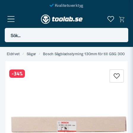
Kvalitetsverktyg
Fraktfritt över 999 SEK*
En järnhandel för alla
Sök...
Butik i Göteborg
Eldrivet
Sågar
Bosch Sågbladsstyrning 130mm för till GSG 300
-
34
%