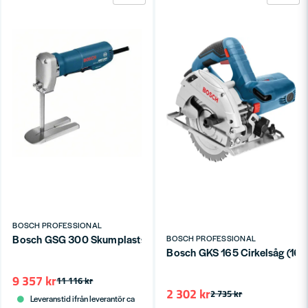
BOSCH PROFESSIONAL
Bosch GSG 300 Skumplastsåg 350W (->300mm)
BOSCH PROFESSIONAL
Bosch GKS 165 Cirkelsåg (16
9 357 kr
11 116 kr
2 302 kr
2 735 kr
Leveranstid ifrån leverantör ca