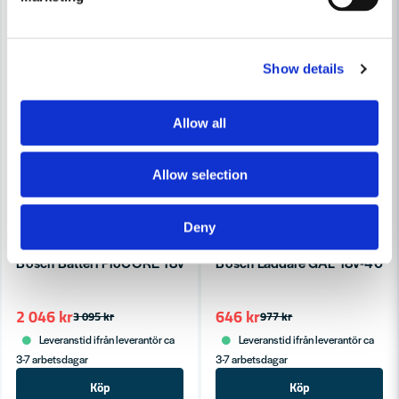
Show details
Allow all
Allow selection
Deny
BOSCH PROFESSIONAL
BOSCH PROFESSIONAL
Bosch Batteri ProCORE 18V 5.5Ah Professional
Bosch Laddare GAL 18V-40 1
2 046 kr
646 kr
3 095 kr
977 kr
Leveranstid ifrån leverantör ca
Leveranstid ifrån leverantör ca
3-7 arbetsdagar
3-7 arbetsdagar
Köp
Köp