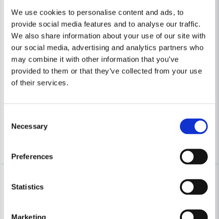
We use cookies to personalise content and ads, to
provide social media features and to analyse our traffic.
We also share information about your use of our site with
our social media, advertising and analytics partners who
may combine it with other information that you’ve
BOSCH PROFESSIONAL
BOSCH PROFESSIONAL
provided to them or that they’ve collected from your use
Bosch Startset ProCore 18V 1X4/1X5,5Ah GAL 18V-40
Bosch GAL 18V 6-80 Multilad
of their services.
3 693 kr
1 750 kr
5 583 kr
2 646 kr
Leveranstid ifrån leverantör ca
Leveranstid ifrån leverantör ca
Consent
3-7 arbetsdagar
3-7 arbetsdagar
Necessary
Selection
Köp
Köp
Preferences
-34%
-34%
Statistics
Marketing