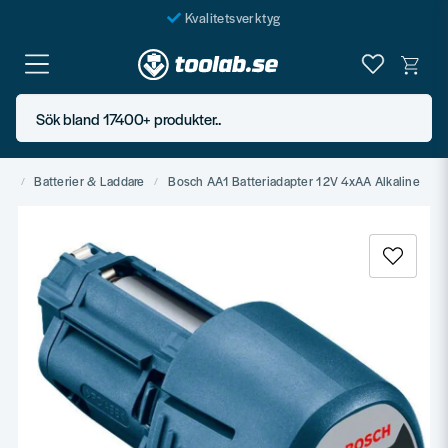
Kvalitetsverktyg
Fraktfritt över 999 SEK*
En järnhandel för alla
Sök bland 17400+ produkter..
Butik i Göteborg
et
Batterier & Laddare
Bosch AA1 Batteriadapter 12V 4xAA Alkaline