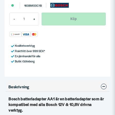
1608M00C1B
Köp
-
+
Kvalitetsverktyg
Fraktfritt över 999 SEK*
En järnhandel för alla
Butik i Göteborg
Beskrivning
Bosch batteriadapter AA1 är en batteriadapter som är
kompatibel med alla Bosch 12V & 10,8V drivna
verktyg.