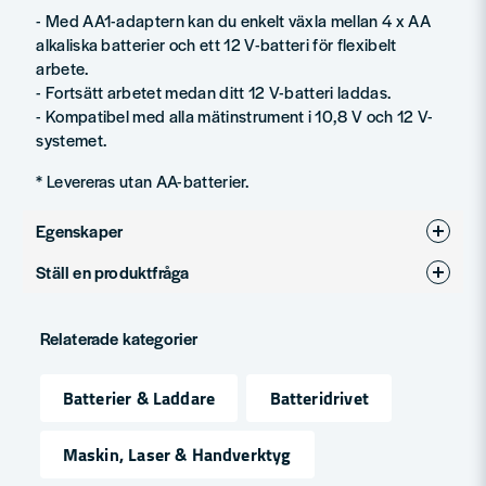
- Med AA1-adaptern kan du enkelt växla mellan 4 x AA
alkaliska batterier och ett 12 V-batteri för flexibelt
arbete.
- Fortsätt arbetet medan ditt 12 V-batteri laddas.
- Kompatibel med alla mätinstrument i 10,8 V och 12 V-
systemet.
* Levereras utan AA-batterier.
Egenskaper
Ställ en produktfråga
Varumärke
Bosch Professional
question
Produkttyp
Batteri
Fråga oss något om denna produkten...
Relaterade kategorier
Spänning
12V
Batterier & Laddare
Batteridrivet
name
Namn
Maskin, Laser & Handverktyg