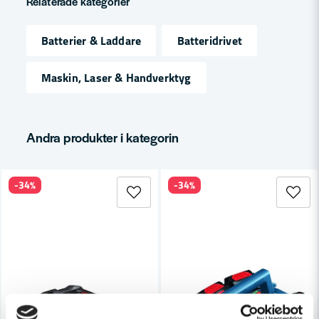
Relaterade kategorier
Spänning
18V
Batterier & Laddare
Batteridrivet
name
Namn
Maskin, Laser & Handverktyg
email
Mejladress
Andra produkter i kategorin
-34%
-34%
Ja, ni får publicera min fråga