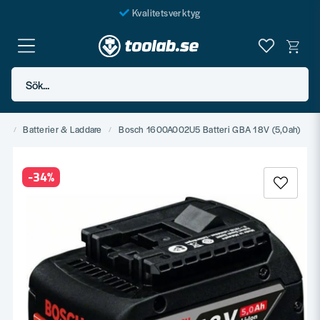
Kvalitetsverktyg
Fraktfritt över 999 SEK*
En järnhandel för alla
Sök...
Butik i Göteborg
et
Batterier & Laddare
Bosch 1600A002U5 Batteri GBA 18V (5,0ah)
-
34
%