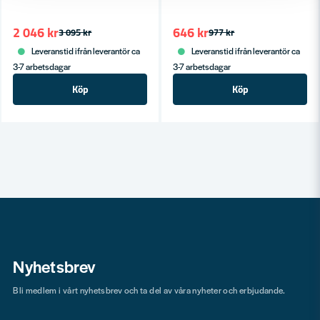
2 046 kr
646 kr
3 095 kr
977 kr
Leveranstid ifrån leverantör ca
Leveranstid ifrån leverantör ca
3-7 arbetsdagar
3-7 arbetsdagar
Köp
Köp
Nyhetsbrev
Bli medlem i vårt nyhetsbrev och ta del av våra nyheter och erbjudande.