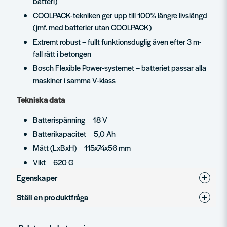
batteri)
COOLPACK-tekniken ger upp till 100% längre livslängd
(jmf. med batterier utan COOLPACK)
Extremt robust – fullt funktionsduglig även efter 3 m-
fall rätt i betongen
Bosch Flexible Power-systemet – batteriet passar alla
maskiner i samma V-klass
Tekniska data
Batterispänning 18 V
Batterikapacitet 5,0 Ah
Mått (LxBxH) 115x74x56 mm
Vikt 620 G
Egenskaper
Ställ en produktfråga
Varumärke
Bosch Professional
question
Produkttyp
Batteri
Fråga oss något om denna produkten...