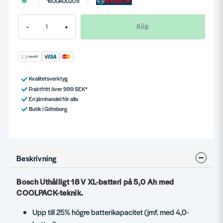
1600A002U5
Köp
-
+
Kvalitetsverktyg
Fraktfritt över 999 SEK*
En järnhandel för alla
Butik i Göteborg
Beskrivning
Bosch Uthålligt 18 V XL-batteri på 5,0 Ah med
COOLPACK-teknik.
Upp till 25% högre batterikapacitet (jmf. med 4,0-