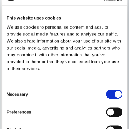
Skicka fråga
This website uses cookies
We use cookies to personalise content and ads, to
provide social media features and to analyse our traffic.
We also share information about your use of our site with
our social media, advertising and analytics partners who
may combine it with other information that you’ve
provided to them or that they’ve collected from your use
of their services.
BOSCH PROFESSIONAL
BOSCH PROFESSIONAL
Bosch Startset ProCore 18V 1X4/1X5,5Ah GAL 18V-40
Bosch GAL 18V 6-80 Multilad
Consent
Necessary
Selection
3 693 kr
1 750 kr
5 583 kr
2 646 kr
Leveranstid ifrån leverantör ca
Leveranstid ifrån leverantör ca
Preferences
3-7 arbetsdagar
3-7 arbetsdagar
Köp
Köp