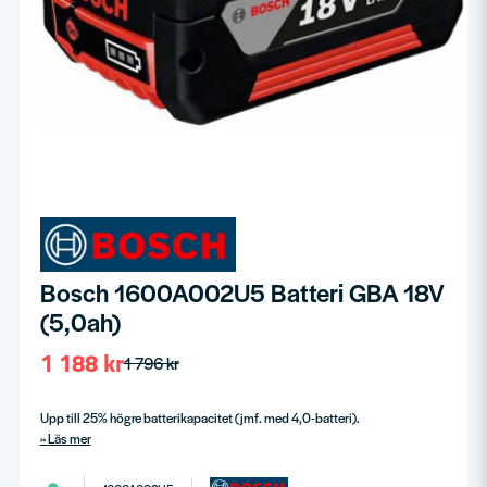
Bosch 1600A002U5 Batteri GBA 18V
(5,0ah)
1 188 kr
1 796 kr
Upp till 25% högre batterikapacitet (jmf. med 4,0-batteri).
Läs mer