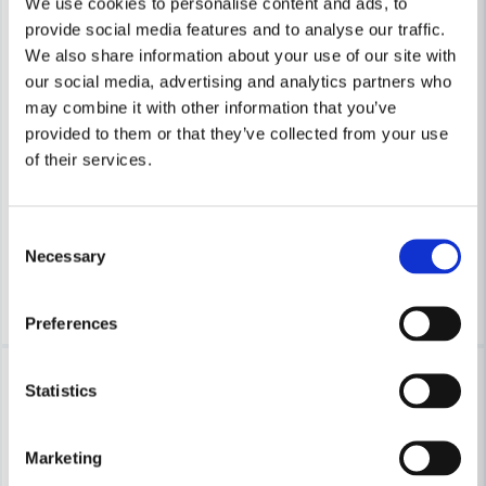
We use cookies to personalise content and ads, to
provide social media features and to analyse our traffic.
We also share information about your use of our site with
our social media, advertising and analytics partners who
may combine it with other information that you’ve
provided to them or that they’ve collected from your use
BESSEY TOOLS
BESSEY TOOLS
of their services.
Bessey KREV Parallelltving REVO KREV
Bessey TGK Skruvtving med 
1 503 kr
261 kr
2 096 kr
303 kr
Consent
Necessary
Finns i Webblager
Finns i Webblager
Selection
Köp
Köp
Preferences
-8%
-14%
Statistics
Marketing