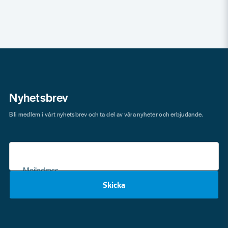
Nyhetsbrev
Bli medlem i vårt nyhetsbrev och ta del av våra nyheter och erbjudande.
Mejladress
Skicka
email