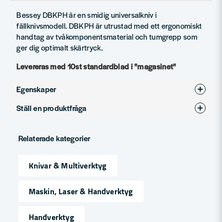
Bessey DBKPH är en smidig universalkniv i
fällknivsmodell. DBKPH är utrustad med ett ergonomiskt
handtag av tvåkomponentsmaterial och tumgrepp som
ger dig optimalt skärtryck.
Levereras med 10st standardblad i "magasinet"
Egenskaper
Ställ en produktfråga
Produkttyp
Universalkniv
question
Fråga oss något om denna produkten...
Relaterade kategorier
Knivar & Multiverktyg
name
Namn
Maskin, Laser & Handverktyg
Handverktyg