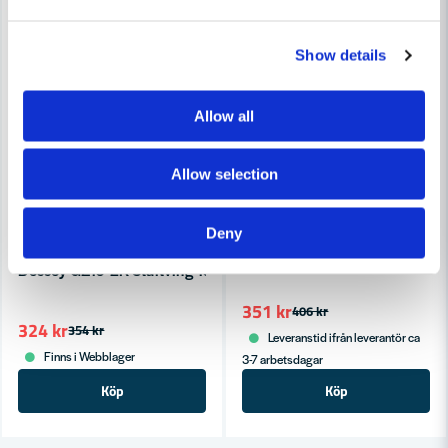
Show details
Allow all
Allow selection
BESSEY TOOLS
Deny
Bessey GZK Helsmidd Tving 
BESSEY TOOLS
Bessey GZ16-2K Ståltving 160mm
351 kr
406 kr
324 kr
354 kr
Leveranstid ifrån leverantör ca
Finns i Webblager
3-7 arbetsdagar
Köp
Köp