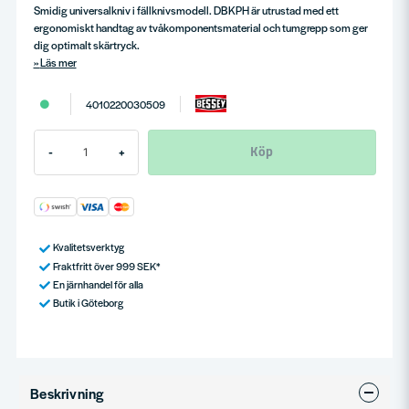
Smidig universalkniv i fällknivsmodell. DBKPH är utrustad med ett
ergonomiskt handtag av tvåkomponentsmaterial och tumgrepp som ger
dig optimalt skärtryck.
Läs mer
4010220030509
Köp
-
+
Kvalitetsverktyg
Fraktfritt över 999 SEK*
En järnhandel för alla
Butik i Göteborg
Beskrivning