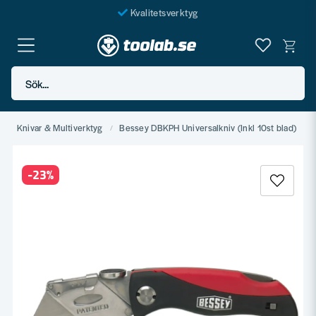
Kvalitetsverktyg
Fraktfritt över 999 SEK*
En järnhandel för alla
Sök...
Butik i Göteborg
g
Knivar & Multiverktyg
Bessey DBKPH Universalkniv (Inkl 10st blad)
-
23
%