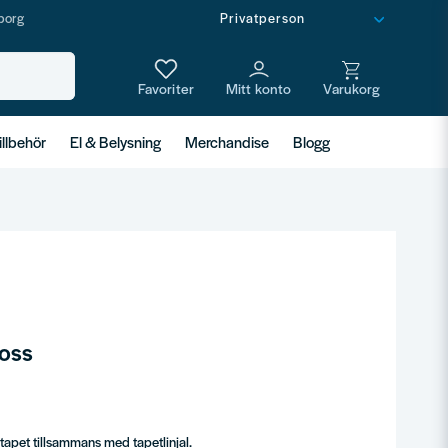
borg
illbehör
El & Belysning
Merchandise
Blogg
loss
tapet tillsammans med tapetlinjal.