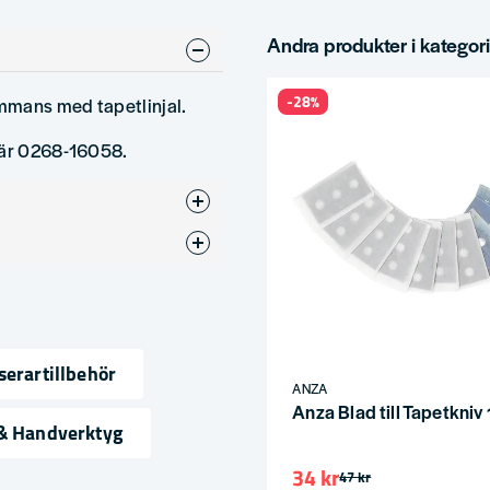
Andra produkter i kategor
-28%
ammans med tapetlinjal.
här
0268-16058
.
serartillbehör
ANZA
Anza Blad till Tapetkniv
ress
 & Handverktyg
34 kr
47 kr