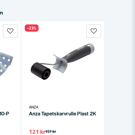
in
-23%
ANZA
 10-P
Anza Tapetskarvrulle Plast 2K
121 kr
157 kr