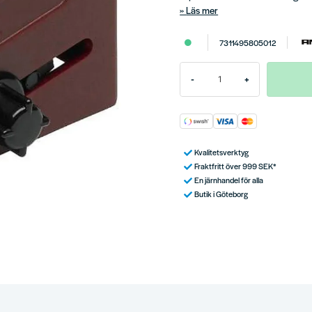
Läs mer
7311495805012
-
+
Kvalitetsverktyg
Fraktfritt över 999 SEK*
En järnhandel för alla
Butik i Göteborg