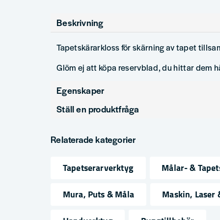
Beskrivning
Tapetskärarkloss för skärning av tapet tills
Glöm ej att köpa reservblad, du hittar dem 
Egenskaper
Ställ en produktfråga
Produkttyp
Tapetverktyg
question
Fråga oss något om denna produkten...
Relaterade kategorier
Tapetserarverktyg
Målar- & Tapet
name
email
Namn
Mejlad
Mura, Puts & Måla
Maskin, Laser