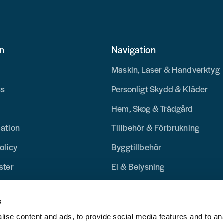
on
Navigation
Maskin, Laser & Handverktyg
ss
Personligt Skydd & Kläder
Hem, Skog & Trädgård
mation
Tillbehör & Förbrukning
olicy
Byggtillbehör
ster
El & Belysning
Merchandise
s
Blogg
ise content and ads, to provide social media features and to an