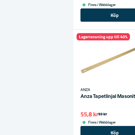
Finns i Webblager
Köp
Lagerrensning upp till 40%
ANZA
Anza Tapetlinjal Mason
55,8 kr
93 kr
Finns i Webblager
Köp