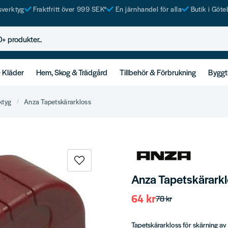
tsverktyg
Fraktfritt över 999 SEK*
En järnhandel för alla
Butik i Göte
rodukter..
& Kläder
Hem, Skog & Trädgård
Tillbehör & Förbrukning
Byggt
ktyg
Anza Tapetskärarkloss
Anza Tapetskärark
64 kr
78 kr
Tapetskärarkloss för skärning av 