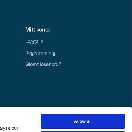
Mitt konto
Logga in
Registrera dig
Glömt lösenord?
Allow all
alyse our