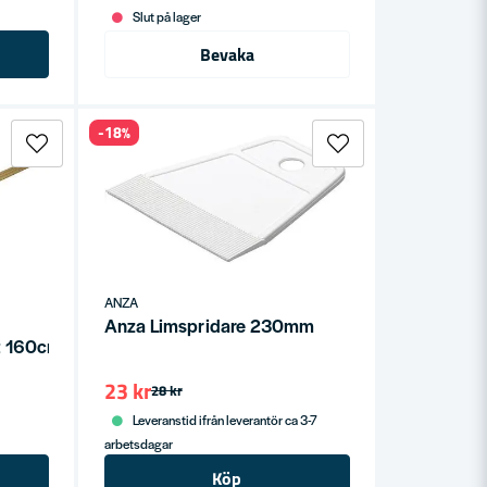
Slut på lager
Bevaka
-18%
ANZA
Anza Limspridare 230mm
it 160cm
23 kr
28 kr
Leveranstid ifrån leverantör ca 3-7
arbetsdagar
Köp