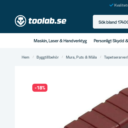
Kvalite
Sök bland 17400+ p
Maskin, Laser & Handverktyg
Personligt Skydd 
Hem
Byggtillbehör
Mura, Puts & Måla
Tapetserarver
-
18
%