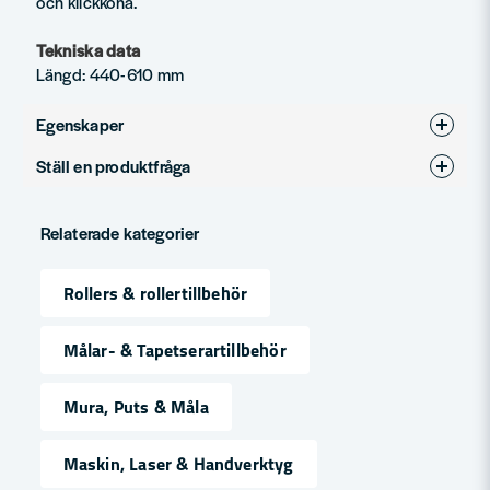
och klickkona.
Tekniska data
Längd: 440-610 mm
Egenskaper
Ställ en produktfråga
Produkttyp
Förlängningsskaft
question
Fråga oss något om denna produkten...
Relaterade kategorier
Rollers & rollertillbehör
name
Namn
Målar- & Tapetserartillbehör
Mura, Puts & Måla
email
Mejladress
Maskin, Laser & Handverktyg