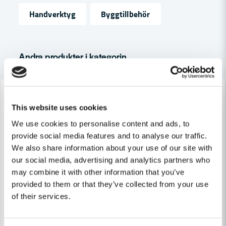
Handverktyg
Byggtillbehör
Ja, ni får publicera min fråga
Andra produkter i kategorin
Lagerrensning upp till
-38%
40%
This website uses cookies
Skicka fråga
We use cookies to personalise content and ads, to
provide social media features and to analyse our traffic.
We also share information about your use of our site with
our social media, advertising and analytics partners who
may combine it with other information that you’ve
ANZA
ANZA
provided to them or that they’ve collected from your use
Anza Roller Platinum MAXI GROV 230x22mm
Anza Rollerbygel 2K MAXI 
of their services.
48 kr
53 kr
80 kr
85 kr