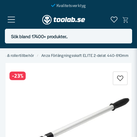
Kvalitetsverktyg
Fraktfritt över 999 SEK*
En järnhandel för alla
Sök bland 17400+ produkter..
Butik i Göteborg
lers & rollertillbehör
Anza Förlängningsskaft ELITE 2-delat 440-610mm
-
23
%