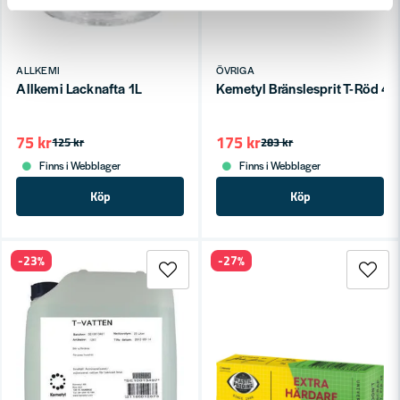
ALLKEMI
ÖVRIGA
Allkemi Lacknafta 1L
Kemetyl Bränslesprit T-Röd 4L
75 kr
175 kr
125 kr
283 kr
Finns i Webblager
Finns i Webblager
Köp
Köp
-23%
-27%