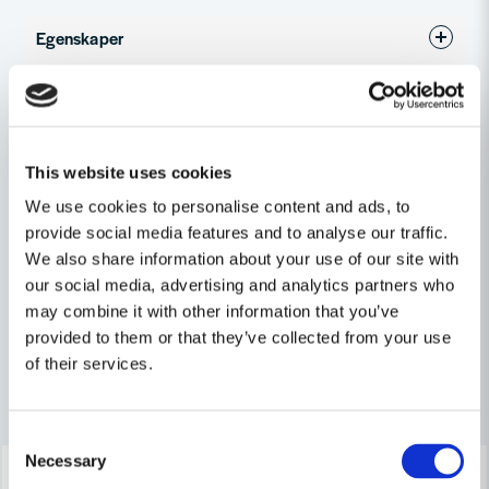
Egenskaper
Ställ en produktfråga
Skrymmande
Endast köp i butik
Dokument (1)
question
Fråga oss något om denna produkten...
This website uses cookies
Säkerhetsdatablad Saltsyra 5L
Hämta
Relaterade kategorier
165.05 KB
We use cookies to personalise content and ads, to
provide social media features and to analyse our traffic.
name
Tekniska kemikalier
Kemteknik
Namn
We also share information about your use of our site with
our social media, advertising and analytics partners who
Byggtillbehör
may combine it with other information that you’ve
email
Mejladress
provided to them or that they’ve collected from your use
of their services.
Andra produkter i kategorin
Ja, ni får publicera min fråga
Consent
Necessary
Selection
Lagerrensning upp till
-38%
40%