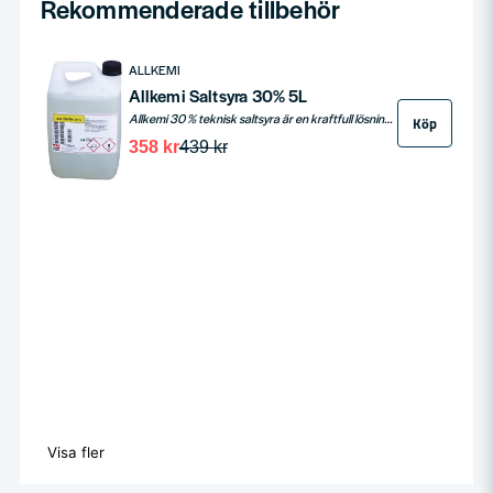
Rekommenderade tillbehör
ALLKEMI
Allkemi Saltsyra 30% 5L
Allkemi 30 % teknisk saltsyra är en kraftfull lösning designad för att effektivt avlägsna oönskade kalkutfällningar samt kalk- och cementspill. Med en rekommenderad spädning på 1 del saltsyra till 10 delar vatten, denna produkt säkerställer grundlig rengöring för olika ytor. Använd alltid plastkärl för blandningen och tillsätt syran i vattnet, inte tvärtom. Produkten är klassad som frätande och skadlig, med en förpackningsstorlek på 5 liter. Obs! Produkten säljs endast i butik, och det är viktigt att läsa säkerhetsdatabladet före användning.
Köp
358 kr
439 kr
Visa fler