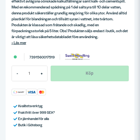
effektivt avlägsna oönskade kalkutfällningar samt kalk- och cementspill.
Med en rekommenderad spädning på 1 del saltsyra till 10 delar vatten,
denna produkt säkerställer grundlig rengöring för olika ytor. Använd alltid
plastkärl för blandningen och tillsätt syran i vattnet, inte tvärtom.
Produkten är klassad som frätande och skadlig, med en
förpackningsstorlek på 5 liter. Obs! Produkten säljs endast i butik, och det
är viktigt att läsa säkerhetsdatabladet före användning.
Läs mer
7391560017519
Köp
-
+
Kvalitetsverktyg
Fraktfritt över 999 SEK*
En järnhandel för alla
Butik i Göteborg