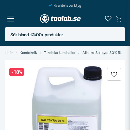
Kvalitetsverktyg
Fraktfritt över 999 SEK*
En järnhandel för alla
Sök bland 17400+ produkter..
Butik i Göteborg
illbehör
Kemteknik
Tekniska kemikalier
Allkemi Saltsyra 30% 5L
-
18
%