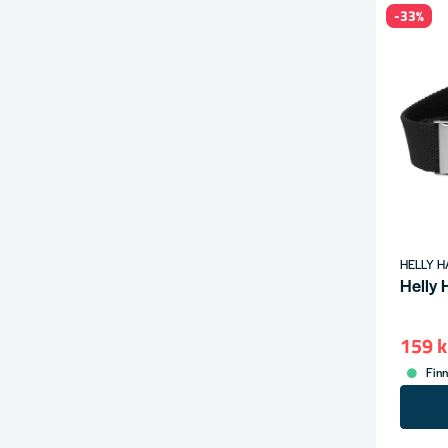
-33%
HELLY 
Helly 
159 k
Finn