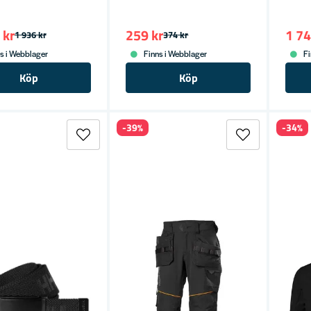
 kr
259 kr
1 74
1 936 kr
374 kr
s i Webblager
Finns i Webblager
Fi
Köp
Köp
-39%
-34%