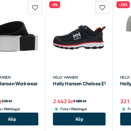
-9%
-26%
HANSEN
HELLY HANSEN
HELLY
Hansen Workwear Bälte – Justerbart & Slitstarkt
Helly Hansen Chelsea EVO 2 Skyd
Hell
r
2 442 kr
321 
236 kr
2 686 kr
s i Webblager
Finns i Webblager
Fi
Köp
Köp