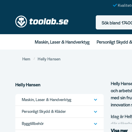
Kvalite
Sök bland 17400+ p
Maskin, Laser & Handverktyg
Personligt Skydd 
Hem
Helly Hansen
Helly Hanse
Helly Hansen
och arbets
med sin fru
Maskin, Laser & Handverktyg
innovation 
Personligt Skydd & Kläder
Idag är He
där säkerh
Byggtillbehör
material le
Visa mer