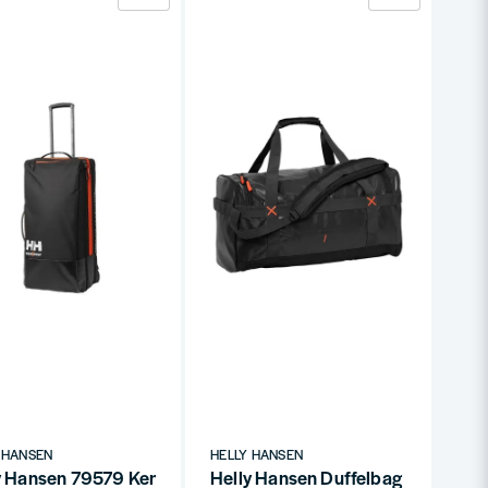
 HANSEN
HELLY HANSEN
9571 – Komfort & Skydd
y Hansen 79579 Kensington Trolley 95L Svart
Helly Hansen Duffelbag 50L Svart