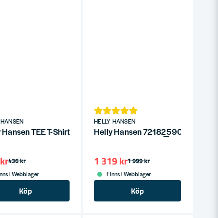
0
 HANSEN
HELLY HANSEN
y Hansen TEE T-Shirt Chelsea Evolution Svart 990
Helly Hansen 72182_590 Heritage
kr
1 319 kr
436 kr
1 999 kr
nns i Webblager
Finns i Webblager
Köp
Köp