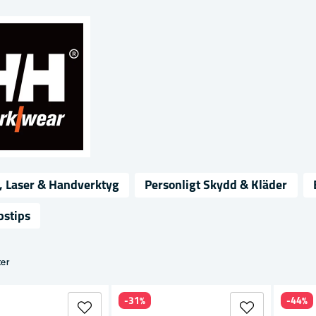
, Laser & Handverktyg
Personligt Skydd & Kläder
pstips
ter
-31%
-44%