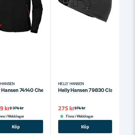
 HANSEN
HELLY HANSEN
ntverksbyxa 990 Svart
y Hansen 74140 Chelsea Softshell Jacka med Huva - Svart
Helly Hansen 79830 Classic Logo
9 kr
275 kr
2 374 kr
374 kr
nns i Webblager
Finns i Webblager
Köp
Köp