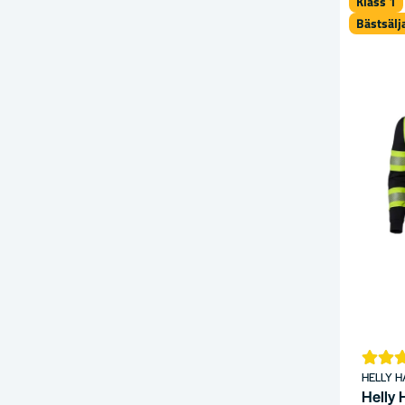
Klass 1
Bästsälj
HELLY 
Helly