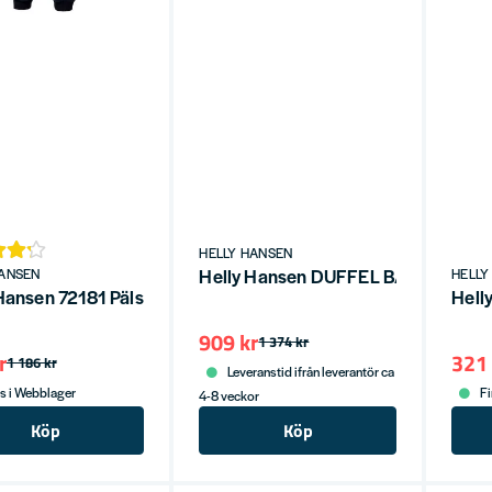
HELLY HANSEN
Helly Hansen DUFFEL BAG 90L 99
HANSEN
HELLY
Hansen 72181 Pälsfiberbyxa Heritage NAVY
Hell
909 kr
1 374 kr
r
321 
1 186 kr
Leveranstid ifrån leverantör ca
s i Webblager
Fi
4-8 veckor
Köp
Köp