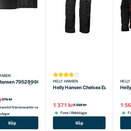
HANSEN
Hansen 79528_990 Svart Stretchbälte - HH Workwear Logga
HELLY HANSEN
HELLY
Helly Hansen Chelsea Evolution Ha
Hell
r
374 kr
1 371 kr
1 56
2 249 kr
ranstid ifrån leverantör ca
Finns i Webblager
Fi
tsdagar
Köp
Köp