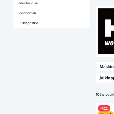
Merchandise
Fyndhörnan
Julklappstips
Maskin
Julklap
103 produk
-42%