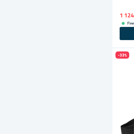
1 124
Finn
-33%