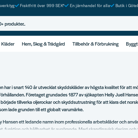
tsverktyg
Fraktfritt över 999 SEK*
En järnhandel för alla
Butik i Göte
rodukter..
& Kläder
Hem, Skog & Trädgård
Tillbehör & Förbrukning
Byggt
n har i snart 140 år utvecklat skyddskläder av högsta kvalitet för att m
förhållanden. Företaget grundades 1877 av sjökapten Helly Juell Hans
 började tillverka oljerockar och skyddsutrustning för att klara det nors
som lade grunden till ett globalt varumärke.
lly Hansen ett ledande namn inom professionella arbetskläder och anvä
et, funktion och hållbarhet är avgörande. Med skandinavisk design och
vererar de plagg som skyddar – varje dag, i varje väder