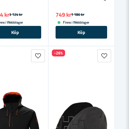
4 kr
749 kr
3 124 kr
1 186 kr
nns i Webblager
Finns i Webblager
Köp
Köp
-26%