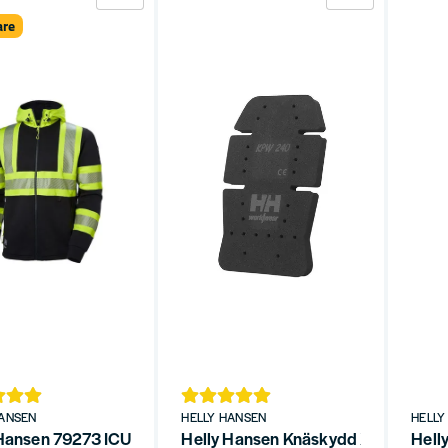
are
HANSEN
HELLY HANSEN
HELLY
 Hansen 79273 ICU Huvjacka GUL/ANTRASIT KL 1
Helly Hansen Knäskydd XTRA HH 7
Hell