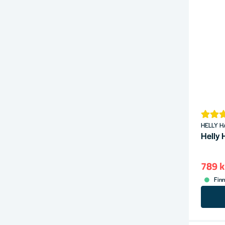
HELLY 
Helly 
789 k
Finn