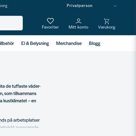
borg
illbehör
El & Belysning
Merchandise
Blogg
öta de tuffaste väder-
en, som tillsammans
ka kustklimatet – en
nds på arbetsplatser
 tekniskt avancerade