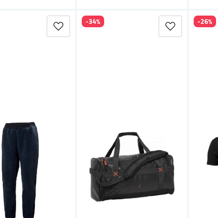
-34%
-26%