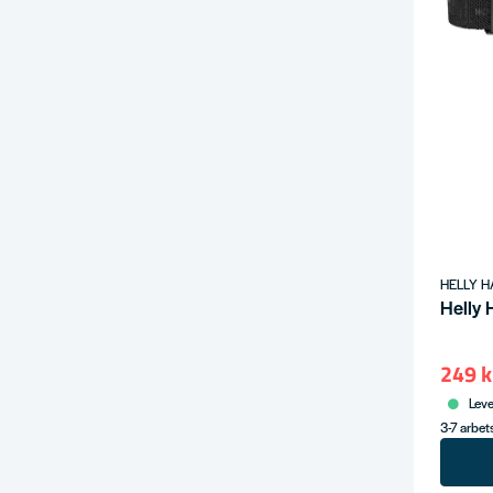
HELLY 
Helly 
249 k
Leve
3-7 arbe