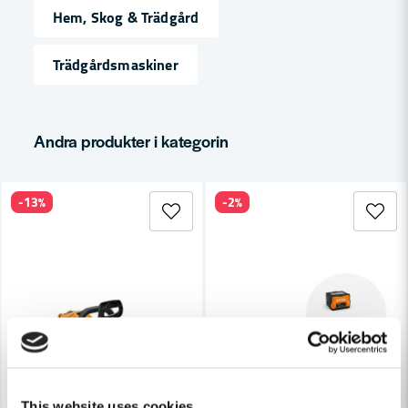
Hem, Skog & Trädgård
Ja, ni får publicera min fråga
Trädgårdsmaskiner
Andra produkter i kategorin
Skicka fråga
-13%
-2%
This website uses cookies