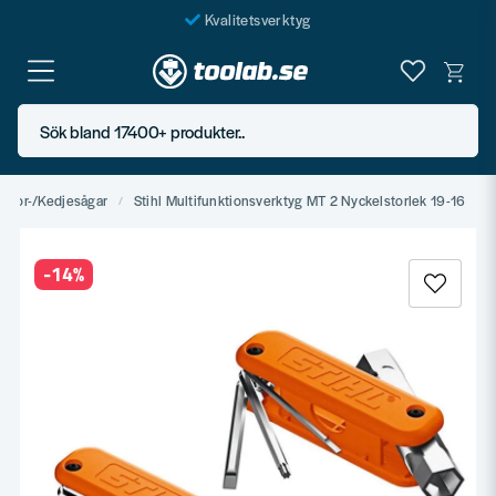
Kvalitetsverktyg
Fraktfritt över 999 SEK*
En järnhandel för alla
Sök bland 17400+ produkter..
Butik i Göteborg
otor-/Kedjesågar
Stihl Multifunktionsverktyg MT 2 Nyckelstorlek 19-16
-
14
%