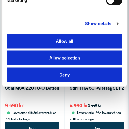
Marketing
Show details
Allow all
Allow selection
Deny
STIHL
STIHL
Stihl MSA 220 TC-O Batteridriven kedjesåg 30cm 36V (utan bat
Stihl HTA 50 Kvistsåg SET 2
9 690 kr
4 990 kr
5 440 kr
Leveranstid ifrån leverantör ca
Leveranstid ifrån leverantör ca
7-10 arbetsdagar
7-10 arbetsdagar
Köp
Köp