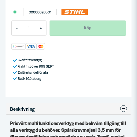
00008826501
Köp
-
+
Kvalitetsverktyg
Fraktfritt över 999 SEK*
En järnhandel för alla
Butik i Göteborg
Beskrivning
Prisvärt multifunktionsverktyg med bekväm tillgång till
alla verktyg du behöver. Spårskruvmejsel 3,5 mm för
förgasarinställning och rengöring av spår, Torx®-nyckel