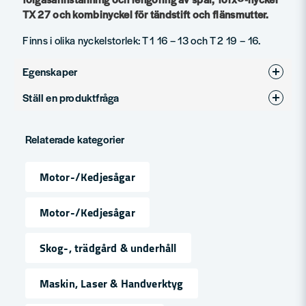
TX 27 och kombinyckel för tändstift och flänsmutter.
Finns i olika nyckelstorlek: T 1 16 – 13 och T 2 19 – 16.
Egenskaper
Ställ en produktfråga
Produkttyp
Tillbehör
question
Fråga oss något om denna produkten...
Relaterade kategorier
Motor-/Kedjesågar
name
Namn
Motor-/Kedjesågar
Skog-, trädgård & underhåll
email
Mejladress
Maskin, Laser & Handverktyg