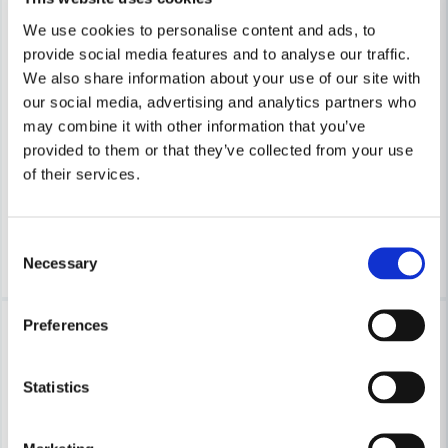
We use cookies to personalise content and ads, to
provide social media features and to analyse our traffic.
We also share information about your use of our site with
STIHL
our social media, advertising and analytics partners who
Stihl MSA 60 C-B 1/4" P SET 
STIHL
may combine it with other information that you’ve
Stihl MSA 220 C-B Batteridriven motorsåg 35cm 36V (utan batt
provided to them or that they’ve collected from your use
3 990 kr
4 090 kr
of their services.
5 290 kr
6 090 kr
Leveranstid ifrån leverantör ca
Finns i Webblager
7-10 arbetsdagar
Consent
Köp
Bevaka
Necessary
Selection
-8%
Preferences
Statistics