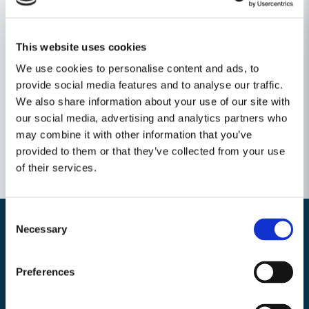
Ställ en produktfråga
Recensioner (1)
question
Fråga oss något om denna produkten...
This website uses cookies
We use cookies to personalise content and ads, to
Bengt Gunnar Evald
Relaterade kategorier
provide social media features and to analyse our traffic.
för 1 månad sedan
Nu fungerar grästrimmern igen!
We also share information about your use of our site with
name
Namn
our social media, advertising and analytics partners who
may combine it with other information that you’ve
provided to them or that they’ve collected from your use
email
of their services.
Mejladress
Consent
Necessary
Selection
Ja, ni får publicera min fråga
Nyhetsbrev
Preferences
Bli medlem i vårt nyhetsbrev och ta del av våra nyheter och erbjudande.