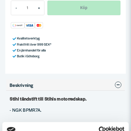
Köp
-
+
Kvalitetsverktyg
Fraktfritt över 999 SEK*
En järnhandel för alla
Butik i Göteborg
Beskrivning
Stihl tändstift till Stihls motorredskap.
- NGK BPMR7A.