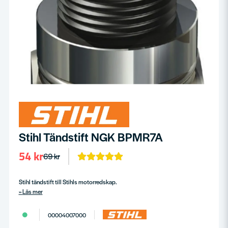
Stihl Tändstift NGK BPMR7A
54 kr
69 kr
Stihl tändstift till Stihls motorredskap.
Läs mer
00004007000