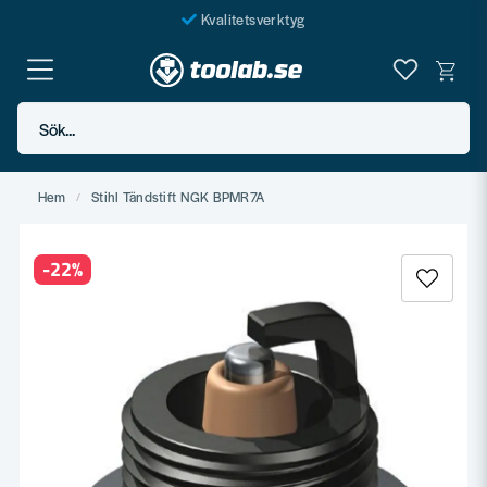
Kvalitetsverktyg
Fraktfritt över 999 SEK*
En järnhandel för alla
Sök...
Butik i Göteborg
Hem
Stihl Tändstift NGK BPMR7A
-
22
%