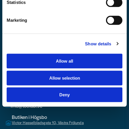
Statistics
Marketing
Skicka fråga
Mejladress
Skicka
email
Show details
Allow all
Toolab.se
Allow selection
010 - 199 00 00
Deny
Måndag-Fredag 08.00-15:00
info@toolab.se
Butiken i Högsbo
Victor Hasselbladsgata 10, Västra Frölunda