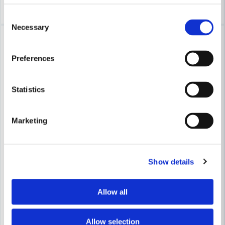
Köp
Köp
Consent
Necessary
Selection
-18%
-21%
Preferences
Statistics
Marketing
PULLMAN
Show details
Pullman Uppgraderingskit lon
PULLMAN
Pullman Slang Komplett 4m (Ø38mm)
Allow all
1 599 kr
2 012 kr
1 510 kr
1 837 kr
Leveranstid ifrån leverantör ca
Allow selection
Finns i Webblager
3-7 arbetsdagar