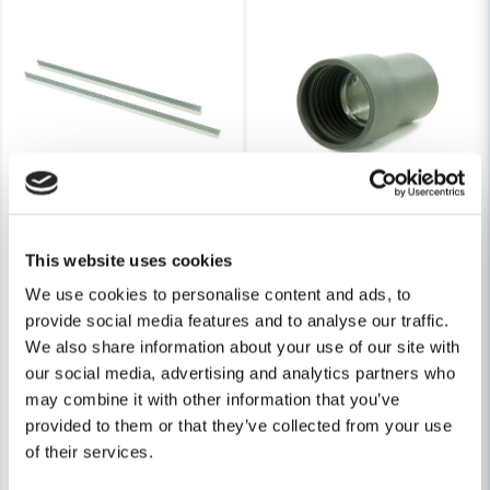
Skicka fråga
This website uses cookies
We use cookies to personalise content and ads, to
PULLMAN
provide social media features and to analyse our traffic.
Pullman Gummistrips (L=320/365)
PULLMAN
We also share information about your use of our site with
Pullman Ändhylsa till S13
our social media, advertising and analytics partners who
184 kr
may combine it with other information that you’ve
239 kr
239 kr
310 kr
provided to them or that they’ve collected from your use
Leveranstid ifrån leverantör ca
of their services.
Finns i Webblager
3-7 arbetsdagar