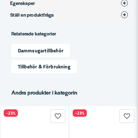
Egenskaper
Ställ en produktfråga
Produkttyp
Dammpåsar
question
Tömbar
Nej
Fråga oss något om denna produkten...
Relaterade kategorier
Dammsugartillbehör
name
Namn
Tillbehör & Förbrukning
email
Mejladress
Andra produkter i kategorin
-23%
-23%
Ja, ni får publicera min fråga