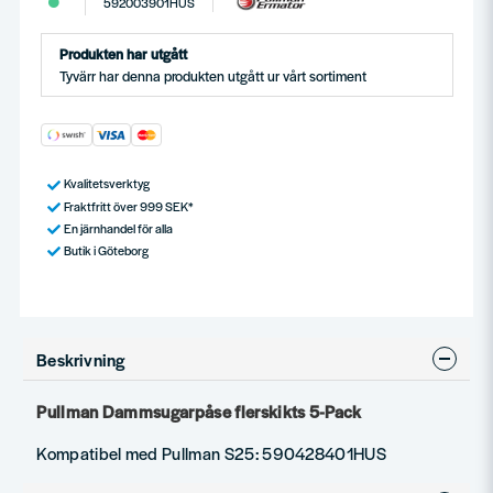
592003901HUS
Produkten har utgått
Tyvärr har denna produkten utgått ur vårt sortiment
Kvalitetsverktyg
Fraktfritt över 999 SEK*
En järnhandel för alla
Butik i Göteborg
Beskrivning
Pullman Dammsugarpåse flerskikts 5-Pack
Kompatibel med Pullman S25:
590428401HUS