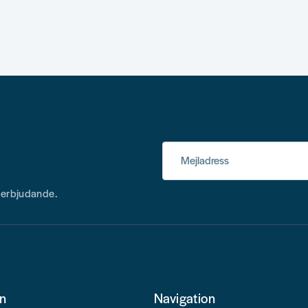
Mejladress
h erbjudande.
on
Navigation