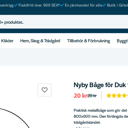
tsverktyg
Fraktfritt över 999 SEK*
En järnhandel för alla
Butik i Göte
rodukter..
& Kläder
Hem, Skog & Trädgård
Tillbehör & Förbrukning
Byggt
Nyby Båge för Duk t
20 kr
28 kr
Praktisk metallbåge som gör det
800x600 mm. Den förlängda dele
trädgårdslandet.