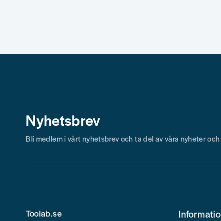
Ja, ni får publicera min fråga
Skicka fråga
Nyhetsbrev
Bli medlem i vårt nyhetsbrev och ta del av våra nyheter oc
Toolab.se
Informati