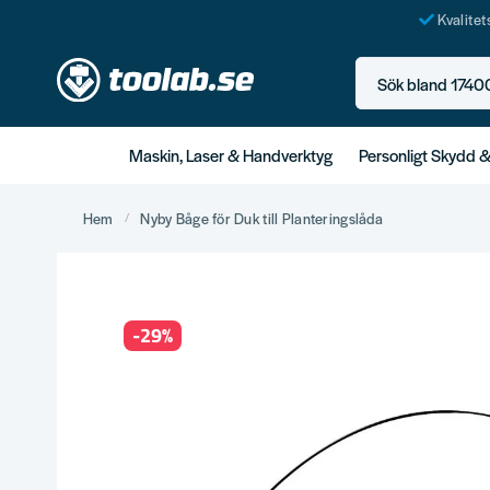
Kvalite
Sök bland 17400+ p
Maskin, Laser & Handverktyg
Personligt Skydd 
Hem
Nyby Båge för Duk till Planteringslåda
-
29
%