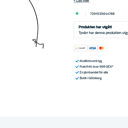
Läs mer
7391535644788
Produkten har utgått
Tyvärr har denna produkten utgå
Kvalitetsverktyg
Fraktfritt över 999 SEK*
En järnhandel för alla
Butik i Göteborg