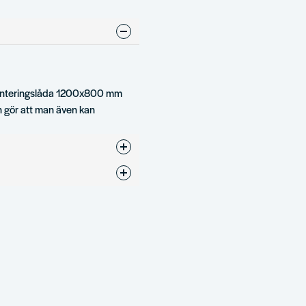
planteringslåda 1200x800 mm
 gör att man även kan
 med allt.
ress