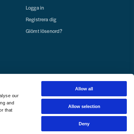
Logga in
Registrera dig
Glömt lösenord?
Allow all
alyse our
ing and
Allow selection
r that
Deny
Copyright © 2025 Toolab Verktyg AB.