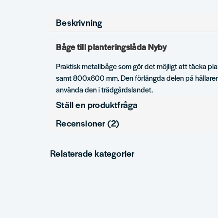
Beskrivning
Båge till planteringslåda Nyby
Praktisk metallbåge som gör det möjligt att täcka 
samt 800x600 mm. Den förlängda delen på hållaren
använda den i trädgårdslandet.
Ställ en produktfråga
Recensioner (2)
question
Fråga oss något om denna produkten...
Katrin
Relaterade kategorier
för 2 månader sedan
Toppen, passade perfekt. Jättebra kundservice. Supernöjd
name
email
Namn
Mejlad
Magnus
för 1 år sedan