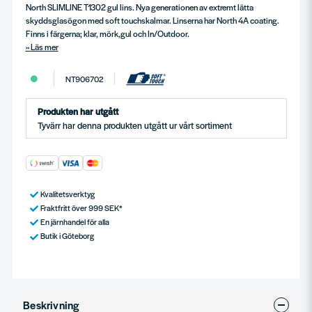
North SLIMLINE T1302 gul lins. Nya generationen av extremt lätta
skyddsglasögon med soft touchskalmar. Linserna har North 4A coating.
Finns i färgerna; klar, mörk,gul och In/Outdoor.
Läs mer
NT906702
Produkten har utgått
Tyvärr har denna produkten utgått ur vårt sortiment
Kvalitetsverktyg
Fraktfritt över 999 SEK*
En järnhandel för alla
Butik i Göteborg
Beskrivning