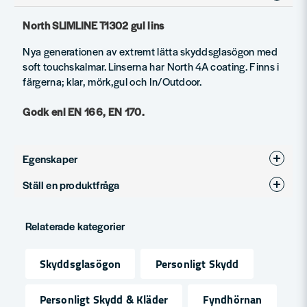
North SLIMLINE T1302 gul lins
Nya generationen av extremt lätta skyddsglasögon med
soft touchskalmar. Linserna har North 4A coating. Finns i
färgerna; klar, mörk,gul och In/Outdoor.
Godk enl EN 166, EN 170.
Egenskaper
Ställ en produktfråga
Produkttyp
Skyddsglasögon
question
Fråga oss något om denna produkten...
Relaterade kategorier
Skyddsglasögon
Personligt Skydd
name
Namn
Personligt Skydd & Kläder
Fyndhörnan