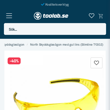
Kvalitetsverktyg
Fraktfritt över 999 SEK*
En järnhandel för alla
Sök...
Butik i Göteborg
Skyddsglasögon
North Skyddsglasögon med gul lins (Slimline T1302)
-
40
%