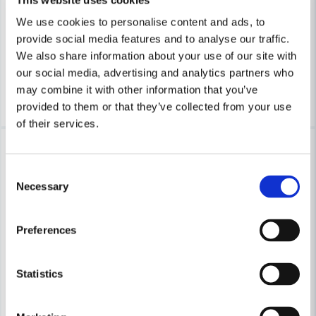
Soft Touch GV-9090 Vinterhandske Kryo vinter
Soft Touch P-208 Handske Nar
We use cookies to personalise content and ads, to
provide social media features and to analyse our traffic.
77,4 kr
21,6 kr
129 kr
36 kr
We also share information about your use of our site with
Finns i Webblager
Finns i Webblager
our social media, advertising and analytics partners who
may combine it with other information that you’ve
Köp
Köp
provided to them or that they’ve collected from your use
of their services.
Lagerrensning upp till
40%
Utförsäljning / REA
Consent
Necessary
Selection
Preferences
Statistics