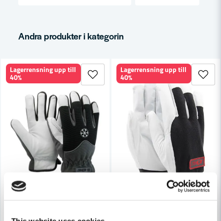
email
Mejladress
Andra produkter i kategorin
Lagerrensning upp till
Lagerrensning upp till
Ja, ni får publicera min fråga
40%
40%
Skicka fråga
SOFT TOUCH
SOFT TOUCH
This website uses cookies