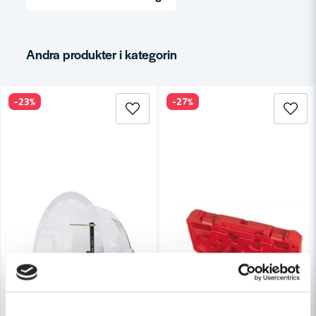
email
Mejladress
Andra produkter i kategorin
-23%
-27%
Ja, ni får publicera min fråga
Skicka fråga