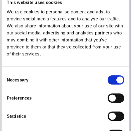
This website uses cookies
We use cookies to personalise content and ads, to
provide social media features and to analyse our traffic.
We also share information about your use of our site with
our social media, advertising and analytics partners who
may combine it with other information that you’ve
provided to them or that they’ve collected from your use
of their services.
MILWAUKEE POWERTOOLS
MILWAUKEE POWERTOOLS
Milwaukee Justerbar hålsåg Ø51–178 mm
Milwaukee Förvaringsbox för h
Consent
Necessary
Selection
414 kr
251 kr
535 kr
342 kr
Finns i Webblager
Finns i Webblager
Preferences
Köp
Köp
Statistics
-42%
-26%