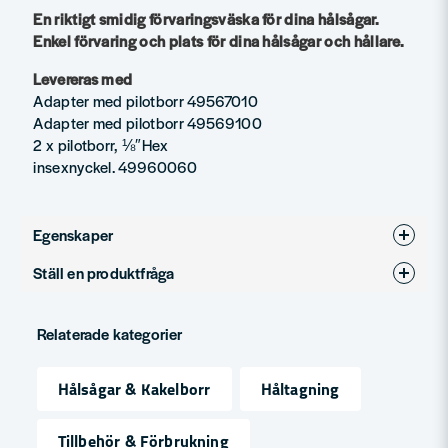
En riktigt smidig förvaringsväska för dina hålsågar.
Enkel förvaring och plats för dina hålsågar och hållare.
Levereras med
Adapter med pilotborr 49567010
Adapter med pilotborr 49569100
2 x pilotborr, ⅛″Hex
insexnyckel. 49960060
Egenskaper
Ställ en produktfråga
Produkttyp
Tillbehör
question
Fråga oss något om denna produkten...
Relaterade kategorier
Hålsågar & Kakelborr
Håltagning
name
Namn
Tillbehör & Förbrukning