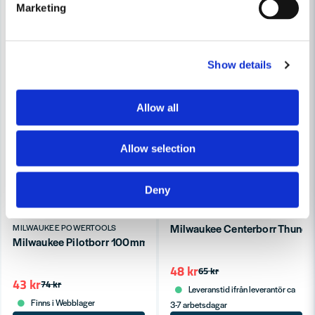
Marketing
Show details
Allow all
Allow selection
Deny
MILWAUKEE POWERTOOLS
Milwaukee Centerborr Thunde
MILWAUKEE POWERTOOLS
Milwaukee Pilotborr 100mm
48 kr
65 kr
43 kr
74 kr
Leveranstid ifrån leverantör ca
Finns i Webblager
3-7 arbetsdagar