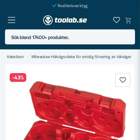
Kvalitetsverktyg
Fraktfritt över 999 SEK*
En järnhandel för alla
Sök bland 17400+ produkter..
Butik i Göteborg
r & Kakelborr
Milwaukee Hålsågsväska för smidig förvaring av hålsågar
-
43
%