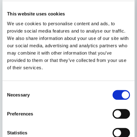
Antal snitt vid tomgång 2 600/min
Vikt utan batteri 2,2 kg
Vikt med batteri 2,6 kg
This website uses cookies
We use cookies to personalise content and ads, to
Levereras med
provide social media features and to analyse our traffic.
Skyddsfodral
We also share information about your use of our site with
Utan batteripaket, utan laddare
our social media, advertising and analytics partners who
Egenskaper
may combine it with other information that you’ve
provided to them or that they’ve collected from your use
Ställ en produktfråga
Produkttyp
Häcksax
of their services.
Recensioner (1)
question
Drivmedel
Batteri
Fråga oss något om denna produkten...
Consent
Peter
Spänning
18V
Relaterade kategorier
Necessary
Selection
för 1 månad sedan
Metabo brukar var bra grejor! Men inte denna
name
Häcksaxar
Häcksaxar
häcksax, Har en Husqvarna innan och den klipper
Namn
Preferences
jämnare men låter mer. Denna sax är inte lika bra
att hålla i när man klipper i jämfört med
Skog-, trädgård & underhåll
Husqvarna.
Statistics
email