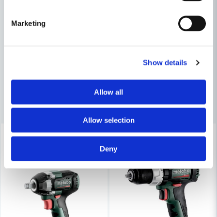
Mejladress
Maskin, Laser & Handverktyg
Marketing
Hem, Skog & Trädgård
Ja, ni får publicera min fråga
Trädgårdsmaskiner
Fyndhörnan
Show details
Allow all
Andra produkter i kategorin
Allow selection
Lagerrensning upp till
Skicka fråga
40%
Deny