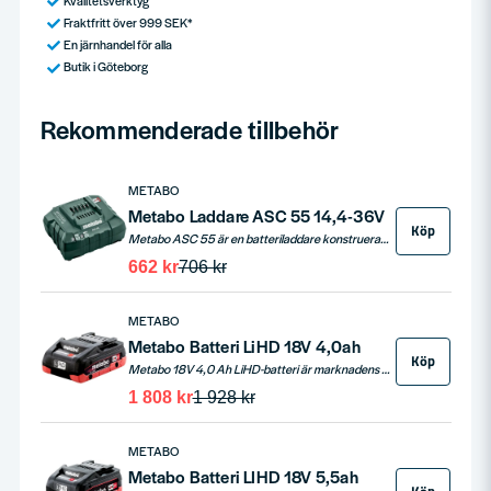
Fraktfritt över 999 SEK*
En järnhandel för alla
Butik i Göteborg
Rekommenderade tillbehör
METABO
Metabo Laddare ASC 55 14,4-36V
Köp
Metabo ASC 55 är en batteriladdare konstruerad för att ladda batterier i spänningsintervallet 14,4V till 36V. Utrustad med patenterad AIR COOLED-laddningsteknologi och en laddström på 3,0 A, är denna laddare idealisk för alla Li-Power- och LiHD-skjutbatteripaket. Med en mycket låg effektförbrukning i standby och processtyrt laddningshanteringssystem, erbjuder den en effektiv och smart lösning för alla dina laddningsbehov.
662 kr
706 kr
METABO
Metabo Batteri LiHD 18V 4,0ah
Köp
Metabo 18V 4,0 Ah LiHD-batteri är marknadens mest effektiva batteriteknologi med exceptionell prestanda, kapacitet och livslängd. Utrustad med Ultra-M-teknologi för intelligent batteristyrning, batteriindikator och patenterad AIR COOLED-laddningsteknologi för snabb och skonsam laddning. Med permanent elektronisk cellbevakning (ESCP) och processorstyrd hantering säkerställs lång livslängd och pålitlig prestanda. Fullt kompatibelt med alla 18V-maskiner och laddare från CAS-partnersystemet.
1 808 kr
1 928 kr
METABO
Metabo Batteri LIHD 18V 5,5ah