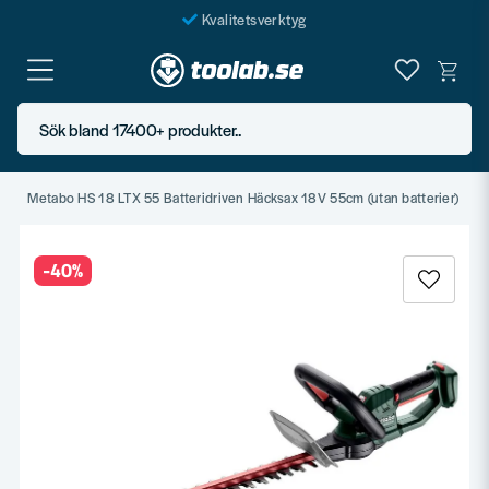
Kvalitetsverktyg
Fraktfritt över 999 SEK*
En järnhandel för alla
Sök bland 17400+ produkter..
Butik i Göteborg
n
Metabo HS 18 LTX 55 Batteridriven Häcksax 18V 55cm (utan batterier)
-
40
%