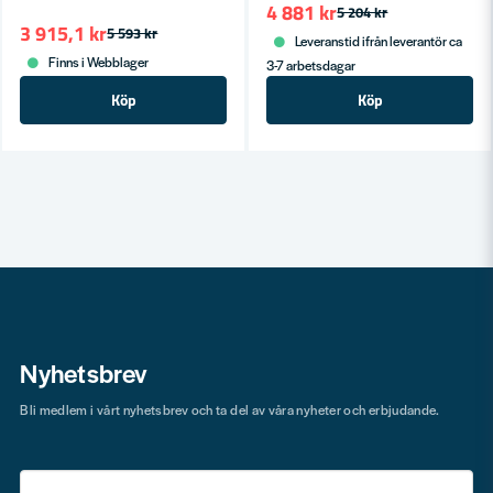
4 881 kr
5 204 kr
3 915,1 kr
5 593 kr
Leveranstid ifrån leverantör ca
Finns i Webblager
3-7 arbetsdagar
Köp
Köp
Nyhetsbrev
Bli medlem i vårt nyhetsbrev och ta del av våra nyheter och erbjudande.