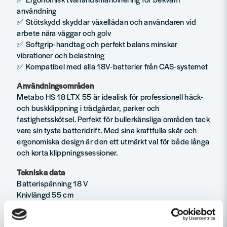
användning
✅ Stötskydd skyddar växellådan och användaren vid
arbete nära väggar och golv
✅ Softgrip-handtag och perfekt balans minskar
vibrationer och belastning
✅ Kompatibel med alla 18V-batterier från CAS-systemet
Användningsområden
Metabo HS 18 LTX 55 är idealisk för professionell häck-
och buskklippning i trädgårdar, parker och
fastighetsskötsel. Perfekt för bullerkänsliga områden tack
vare sin tysta batteridrift. Med sina kraftfulla skär och
ergonomiska design är den ett utmärkt val för både långa
och korta klippningssessioner.
Tekniska data
Batterispänning 18 V
Knivlängd 55 cm
Såglängd 53 cm
Max. snittjocklek 19 mm