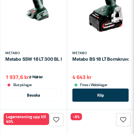
METABO
METABO
Metabo SSW 18 LT 300 BL Mutterdragare 18V (utan batterier)
Metabo BS 18 LT Borrskruvdra
1 937,6 kr
4 643 kr
2 768 kr
Slut på lager
Finns i Webblager
Bevaka
Köp
Lagerrensning upp till
-6%
40%