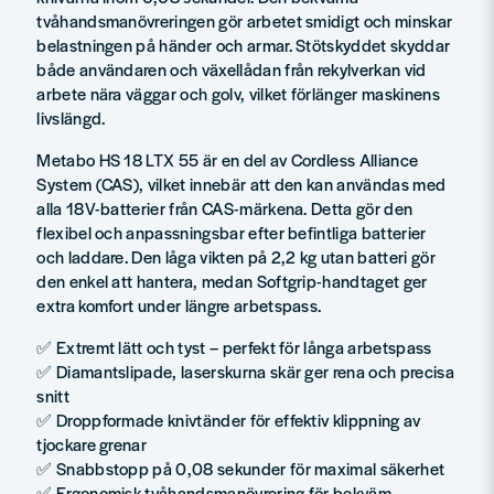
tvåhandsmanövreringen gör arbetet smidigt och minskar
belastningen på händer och armar. Stötskyddet skyddar
både användaren och växellådan från rekylverkan vid
arbete nära väggar och golv, vilket förlänger maskinens
livslängd.
Metabo HS 18 LTX 55 är en del av Cordless Alliance
System (CAS), vilket innebär att den kan användas med
alla 18V-batterier från CAS-märkena. Detta gör den
flexibel och anpassningsbar efter befintliga batterier
och laddare. Den låga vikten på 2,2 kg utan batteri gör
den enkel att hantera, medan Softgrip-handtaget ger
extra komfort under längre arbetspass.
✅ Extremt lätt och tyst – perfekt för långa arbetspass
✅ Diamantslipade, laserskurna skär ger rena och precisa
snitt
✅ Droppformade knivtänder för effektiv klippning av
tjockare grenar
✅ Snabbstopp på 0,08 sekunder för maximal säkerhet
✅ Ergonomisk tvåhandsmanövrering för bekväm