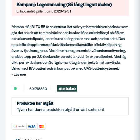
Kampanj: Lagerrensning (Så långt lagret räcker)
Erbjudandet gäller t.o.m. 2026-12-31
Metabo HS 18 LTX 55 är en extremt lätt och tyst batteridriven häcksax som
gör det enkelt att trimma häckar och buskar. Med en knivlängd på 55 cm
och diamantslipade, laserskurna skär ger den rena och precisa snitt. Den
speciella droppformen på knivtänderna säkerställer effektiv klippning
även av tjockare grenar. Maskinen har ergonomisk tvåhandsmanövrering,
snabbstopp på 0,08 sekunder och stötskydd för extra säkerhet. Med låg
vikt, perfekt balans och Softgrip-handtag är den bekväm att använda.
Drivs med 18V-batteri och är kompatibel med CAS-batterisystemet.
Läs mer
601718850
Produkten har utgått
Tyvärr har denna produkten utgått ur vårt sortiment
Kvalitetsverktyg