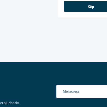
Köp
Mejladress
h erbjudande.