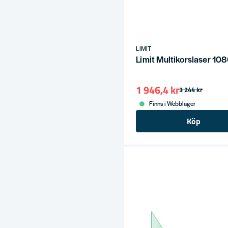
LIMIT
Limit Multikorslaser 10
1 946,4 kr
3 244 kr
Finns i Webblager
Köp