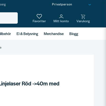
borg
illbehör
El & Belysning
Merchandise
Blogg
e
Linjelaser Röd ->40m med