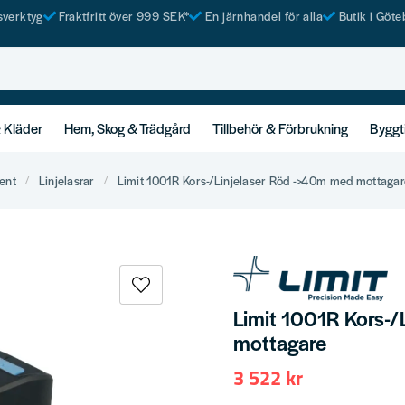
tsverktyg
Fraktfritt över 999 SEK*
En järnhandel för alla
Butik i Göte
& Kläder
Hem, Skog & Trädgård
Tillbehör & Förbrukning
Byggt
ent
Linjelasrar
Limit 1001R Kors-/Linjelaser Röd ->40m med mottagar
Limit 1001R Kors-/
mottagare
3 522 kr