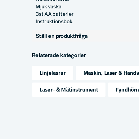
Mjuk väska
3st AA batterier
Instruktionsbok.
Ställ en produktfråga
question
Fråga oss något om denna produkten...
Relaterade kategorier
Linjelasrar
Maskin, Laser & Hand
name
email
Namn
Mejlad
Laser- & Mätinstrument
Fyndhör
Ja, ni får publicera min fråga