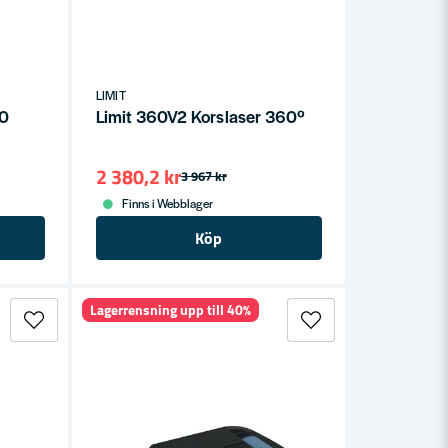
LIMIT
80
Limit 360V2 Korslaser 360º
2 380,2 kr
3 967 kr
Finns i Webblager
Köp
Lagerrensning upp till 40%