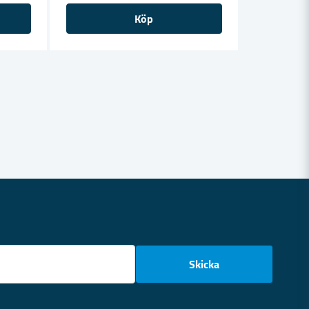
Köp
email
Skicka