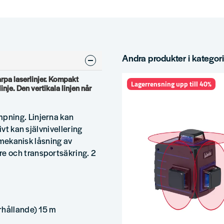
Andra produkter i kategor
arpa laserlinjer. Kompakt
Lagerrensning upp till 40%
inje. Den vertikala linjen når
pning. Linjerna kan
ivt kan självnivellering
n mekanisk låsning av
e och transportsäkring. 2
rhållande) 15 m