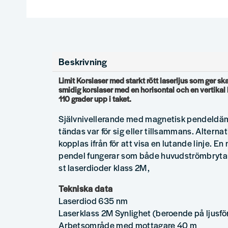
Beskrivning
Limit Korslaser med starkt rött laserljus som ger sk
smidig korslaser med en horisontal och en vertikal l
110 grader upp i taket.
Självnivellerande med magnetisk pendeldäm
tändas var för sig eller tillsammans. Alternat
kopplas ifrån för att visa en lutande linje. E
pendel fungerar som både huvudströmbrytar
st laserdioder klass 2M,
Tekniska data
Laserdiod 635 nm
Laserklass 2M Synlighet (beroende på ljusfö
Arbetsområde med mottagare 40 m