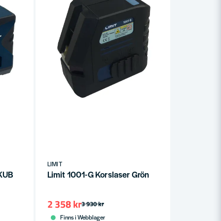
LIMIT
 KUB
Limit 1001-G Korslaser Grön
2 358 kr
3 930 kr
Finns i Webblager