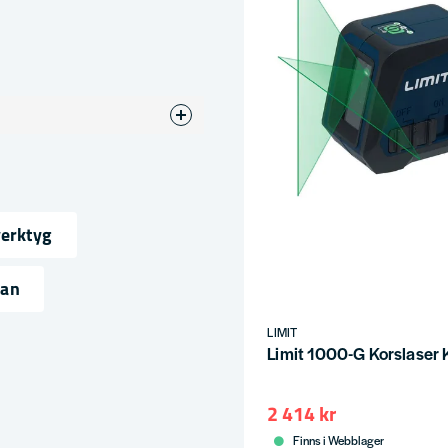
verktyg
ress
nan
LIMIT
Limit 1000-G Korslaser
2 414 kr
Finns i Webblager