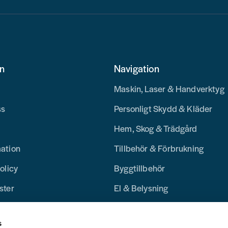
on
Navigation
Maskin, Laser & Handverktyg
ss
Personligt Skydd & Kläder
Hem, Skog & Trädgård
mation
Tillbehör & Förbrukning
olicy
Byggtillbehör
ster
El & Belysning
Merchandise
s
Blogg