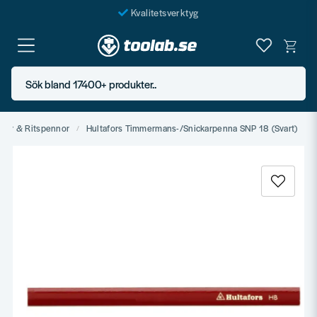
Kvalitetsverktyg
Fraktfritt över 999 SEK*
En järnhandel för alla
Sök bland 17400+ produkter..
Butik i Göteborg
nor & Ritspennor
Hultafors Timmermans-/Snickarpenna SNP 18 (Svart)