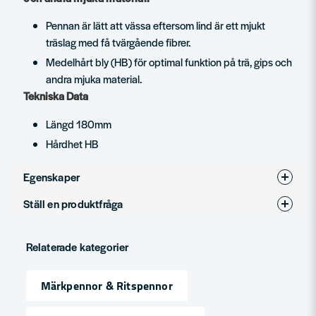
Pennan är lätt att vässa eftersom lind är ett mjukt
träslag med få tvärgående fibrer.
Medelhårt bly (HB) för optimal funktion på trä, gips och
andra mjuka material.
Tekniska Data
Längd 180mm
Hårdhet HB
Egenskaper
Ställ en produktfråga
Produkttyp
Märkpenna
question
Fråga oss något om denna produkten...
Relaterade kategorier
Märkpennor & Ritspennor
name
Namn