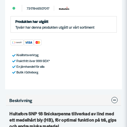
7317846507017
Produkten har utgått
Tyvärr har denna produkten utgått ur vårt sortiment
Kvalitetsverktyg
Fraktfritt över 999 SEK*
En järnhandel för alla
Butik i Göteborg
Beskrivning
Hultafors SNP 18 Snickarpenna tillverkad av lind med
ett medelhårt bly (HB), för optimal funktion på trä, gips
och andra mjuka material.