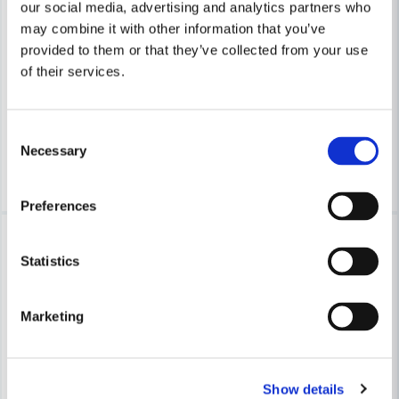
our social media, advertising and analytics partners who
may combine it with other information that you’ve
HULTAFORS
HULTAFORS
provided to them or that they’ve collected from your use
Hultafors Pennförlängare 15cm 2-P
Hultafors Märkpenna HIDHM R
of their services.
38 kr
50 kr
50 kr
67 kr
Consent
Finns i Webblager
Finns i Webblager
Necessary
Selection
Köp
Köp
Preferences
Lagerrensning upp till
-25%
40%
Statistics
Marketing
Show details