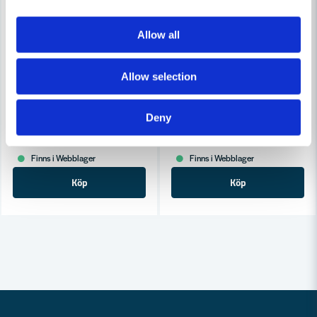
Allow all
Allow selection
HULTAFORS
HULTAFORS
Hultafors Verkstadspenna VEP 175 (12st/frp)
Hultafors Märkpenna HIDHM B
Deny
50,4 kr
50 kr
84 kr
67 kr
Finns i Webblager
Finns i Webblager
Köp
Köp