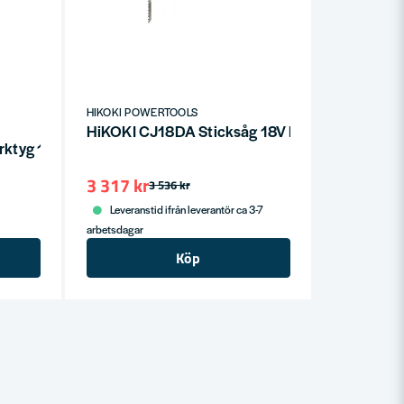
HIKOKI POWERTOOLS
HiKOKI CJ18DA Sticksåg 18V HCS (utan batteri
tyg 12V (utan batterier)
3 317 kr
3 536 kr
Leveranstid ifrån leverantör ca 3-7
arbetsdagar
Köp