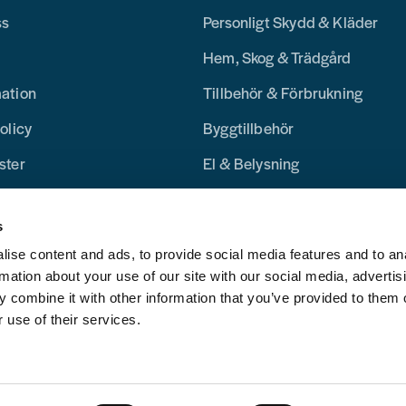
ss
Personligt Skydd & Kläder
Hem, Skog & Trädgård
mation
Tillbehör & Förbrukning
olicy
Byggtillbehör
ster
El & Belysning
Merchandise
s
Blogg
ise content and ads, to provide social media features and to an
rmation about your use of our site with our social media, advertis
 combine it with other information that you’ve provided to them o
 use of their services.