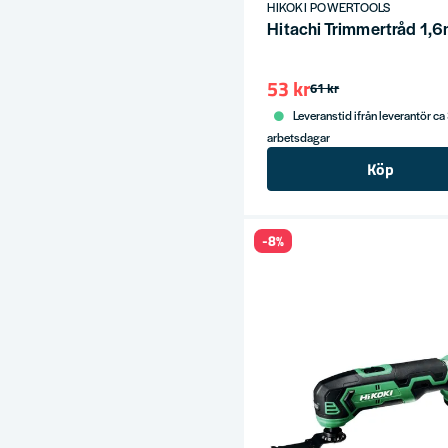
HIKOKI POWERTOOLS
ress
Hitachi Trimmertråd 1,
53 kr
61 kr
Leveranstid ifrån leverantör ca
arbetsdagar
Köp
-8%