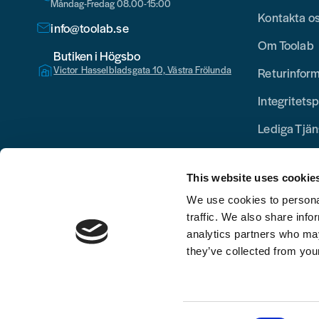
Måndag-Fredag 08.00-15:00
Kontakta o
info@toolab.se
Om Toolab
Butiken i Högsbo
Victor Hasselbladsgata 10, Västra Frölunda
Returinfor
Integritetsp
Lediga Tjän
This website uses cookie
We use cookies to personal
traffic. We also share info
analytics partners who may
they’ve collected from your