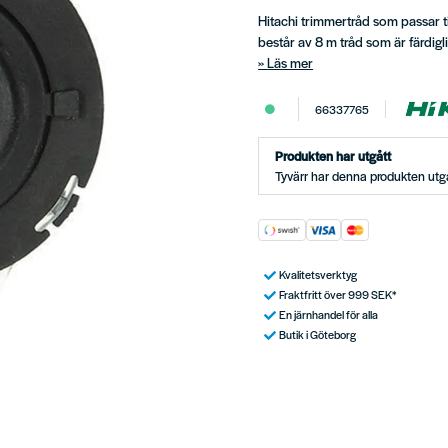
Hitachi trimmertråd som passar 
består av 8 m tråd som är färdig
Läs mer
66337765
Produkten har utgått
Tyvärr har denna produkten utgå
Kvalitetsverktyg
Fraktfritt över 999 SEK*
En järnhandel för alla
Butik i Göteborg