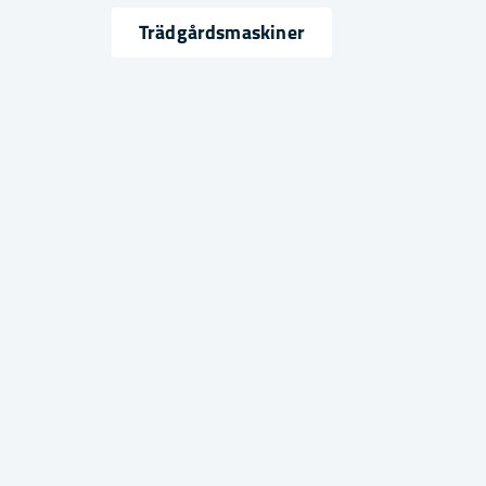
name
email
Namn
Mejlad
Trädgårdsmaskiner
Ja, ni får publicera min fråga
Skicka fråga