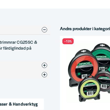
Andra produkter i kategor
-13%
is trimmrar CG25SC &
r färdiglindad på
Laser & Handverktyg