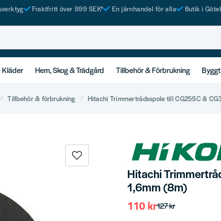
tsverktyg
Fraktfritt över 999 SEK*
En järnhandel för alla
Butik i Göte
& Kläder
Hem, Skog & Trädgård
Tillbehör & Förbrukning
Byggt
Tillbehör & förbrukning
Hitachi Trimmertrådsspole till CG25SC & C
Hitachi Trimmertr
1,6mm (8m)
110 kr
127 kr