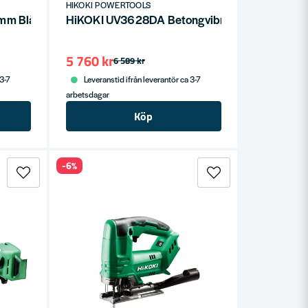
HIKOKI POWERTOOLS
6mm Blå (15m)
HiKOKI UV3628DA Betongvibrator 4,0ah 36V Mul
5 760 kr
6 589 kr
 3-7
Leveranstid ifrån leverantör ca 3-7
arbetsdagar
Köp
-6%