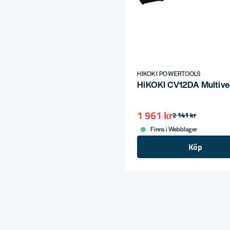
HIKOKI POWERTOOLS
HiKOKI CV12DA Multiverk
1 961 kr
2 141 kr
Finns i Webblager
Köp