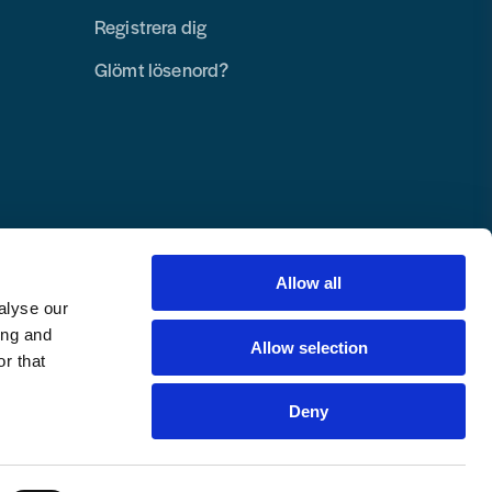
Registrera dig
Glömt lösenord?
Allow all
alyse our
ing and
Allow selection
r that
Deny
Copyright © 2025 Toolab Verktyg AB.
Alla rättigheter reserverade.