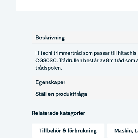
Beskrivning
Hitachi trimmertråd som passar till hitach
CG30SC. Trådrullen består av 8m tråd som ä
trådspolen.
Egenskaper
Ställ en produktfråga
Produkttyp
Trimmertråd
question
Fråga oss något om denna produkten...
Relaterade kategorier
Tillbehör & förbrukning
Maskin, 