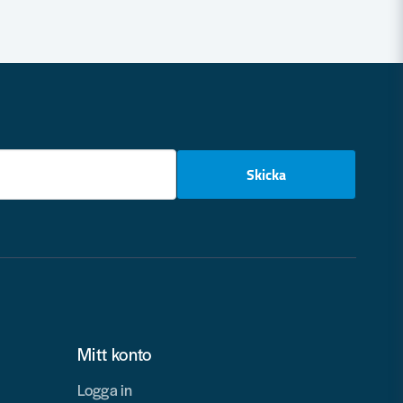
email
Skicka
Mitt konto
Logga in