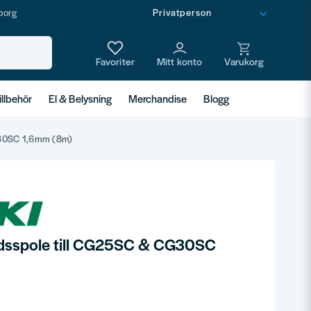
borg
illbehör
El & Belysning
Merchandise
Blogg
G30SC 1,6mm (8m)
ådsspole till CG25SC & CG30SC