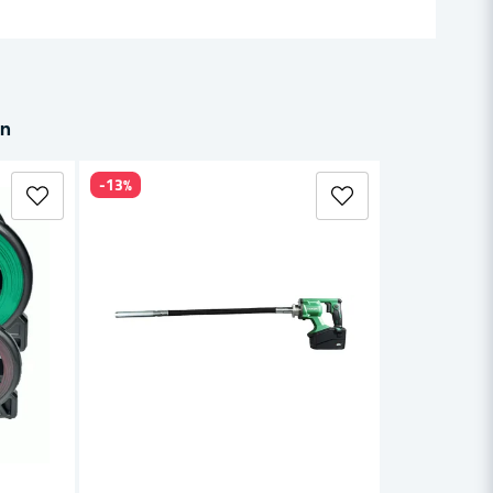
in
-13%