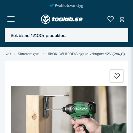
Kvalitetsverktyg
Fraktfritt över 999 SEK*
En järnhandel för alla
Sök bland 17400+ produkter..
Butik i Göteborg
idrivet
Skruvdragare
HiKOKI WH12DD Slagskruvdragare 12V (2x4,0)