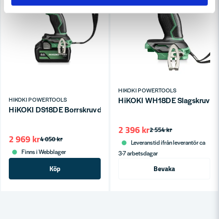
HIKOKI POWERTOOLS
HiKOKI WH18DE Slagskruvdrag
HIKOKI POWERTOOLS
HiKOKI DS18DE Borrskruvdragare 18V HCS (2x5,0ah)
2 396 kr
2 554 kr
2 969 kr
4 050 kr
Leveranstid ifrån leverantör ca
Finns i Webblager
3-7 arbetsdagar
Köp
Bevaka