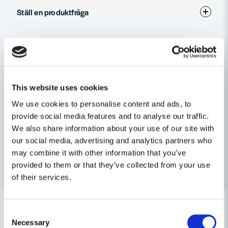
Ställ en produktfråga
Produkttyp
Slagskruvdragare
question
Spänning
12V
Fråga oss något om denna produkten...
Relaterade kategorier
Varumärke
HiKOKI
Batteridrivet
name
This website uses cookies
Namn
Maskin, Laser & Handverktyg
We use cookies to personalise content and ads, to
provide social media features and to analyse our traffic.
Skruvdragare
We also share information about your use of our site with
email
Mejladress
our social media, advertising and analytics partners who
may combine it with other information that you’ve
Andra produkter i kategorin
provided to them or that they’ve collected from your use
of their services.
Ja, ni får publicera min fråga
-6%
-6%
Consent
Necessary
Selection