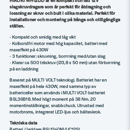
HiKOKI WH12DD är en kompakt och lätt 12V
slagskruvdragare som är perfekt för åtdragning och
lossning av skruv och bult i olika material. Perfekt för
installationer och montering på trånga och otillgängliga
ställen.
- Kompakt och smidig med låg vikt
- Kolborstfri motor med hög kapacitet, batteri med
maxeffekt på 430W
- 3 funktioner: skruvning, borrrning med/utan slag
- Klarar ca 500 träskruv (Ø3,8 x 50 mm) utan förborrning
på en laddning
Baserat på MULTI VOLT teknologi. Batteriet har en
maxeffekt på hela 430W, med samma typ av
battericeller som används i MULTI VOLT-batteriet
BSL36B18. Med högt moment på 38 Nm. 20
momentinställningar, snabbchuck. Utrustad med
motorbroms, integrerat LED-ljus och bälteskrok.
Tekniska data
Batteri / laddare BSL1240M/UC12SL