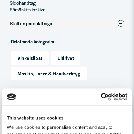
Sidohandtag
Försänkt slipskiva
Ställ en produktfråga
question
Fråga oss något om denna produkten...
Relaterade kategorier
Vinkelslipar
Eldrivet
name
Namn
Maskin, Laser & Handverktyg
email
Mejladress
Andra produkter i kategorin
This website uses cookies
-8%
-8%
Ja, ni får publicera min fråga
We use cookies to personalise content and ads, to