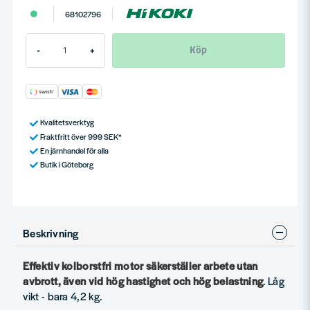
68102796
Köp
-
+
Kvalitetsverktyg
Fraktfritt över 999 SEK*
En järnhandel för alla
Butik i Göteborg
Beskrivning
Effektiv kolborstfri motor säkerställer arbete utan
avbrott, även vid hög hastighet och hög belastning
. Låg
vikt - bara 4,2 kg.