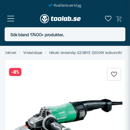
Kvalitetsverktyg
Fraktfritt över 999 SEK*
En järnhandel för alla
Sök bland 17400+ produkter..
Butik i Göteborg
Eldrivet
Vinkelslipar
Hikoki vinkelslip G23BYE 2200W kolborstfri
-
8
%