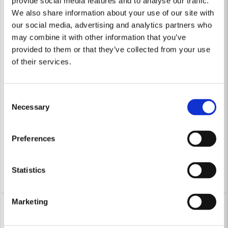
provide social media features and to analyse our traffic.
We also share information about your use of our site with
our social media, advertising and analytics partners who
may combine it with other information that you’ve
provided to them or that they’ve collected from your use
of their services.
Skicka fråga
HIKOKI POWERTOOLS
HIKOKI POWERTOOLS
HiKOKI G13VA Vinkelslip 1500W 125mm
HiKOKI G15VA Vinkelslip 1
Consent
Necessary
Selection
3 586 kr
3 594 kr
3 914 kr
3 904 kr
Preferences
Leveranstid ifrån leverantör ca
Leveranstid ifrån leverantör ca
3-7 arbetsdagar
3-7 arbetsdagar
Köp
Köp
Statistics
Marketing
-13%
-6%