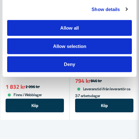
Show details
Allow all
Allow selection
HIKOKI POWERTOOLS
HiKOKI G13STA(S) Vinkelsli
HIKOKI POWERTOOLS
Deny
HiKOKI G18ST Vinkelslip 2000W 180mm
794 kr
846 kr
1 832 kr
2 096 kr
Leveranstid ifrån leverantör ca
Finns i Webblager
3-7 arbetsdagar
Köp
Köp