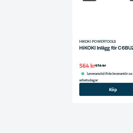
HIKOKI POWERTOOLS
HiKOKI Inlägg för C6BU
564 kr
614 kr
Leveranstid ifrån leverantör ca
arbetsdagar
Köp