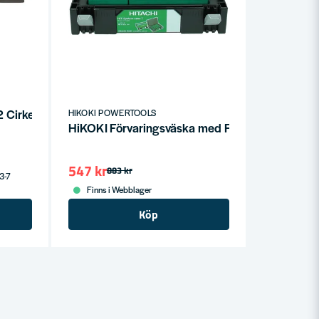
2 Cirkelsåg HSC-4
HIKOKI POWERTOOLS
HiKOKI Förvaringsväska med Fack HSC1
547 kr
883 kr
 3-7
Finns i Webblager
Köp