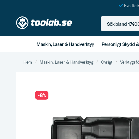
Kvalite
Sök bland 17400+ p
Maskin, Laser & Handverktyg
Personligt Skydd 
Hem
Maskin, Laser & Handverktyg
Övrigt
Verktygsf
-
8
%