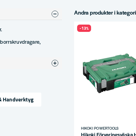
Andra produkter i kategor
-13%
r.
V borrskruvdragare,
& Handverktyg
ress
HIKOKI POWERTOOLS
Hikoki Förvaringsväsk