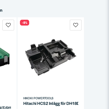
in
-8%
HIKOKI POWERTOOLS
Hitachi HCS2 Inlägg för DH18DSL
a HIT-SYSTEM HSC-1 (295x395x105mm)