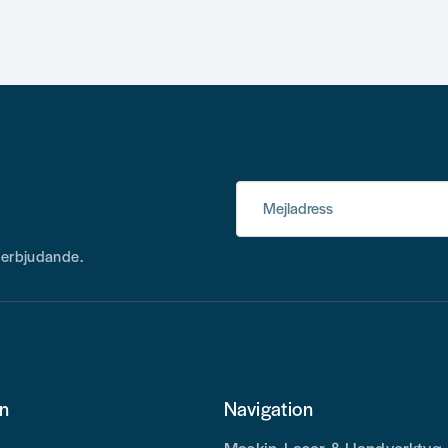
Mejladress
h erbjudande.
on
Navigation