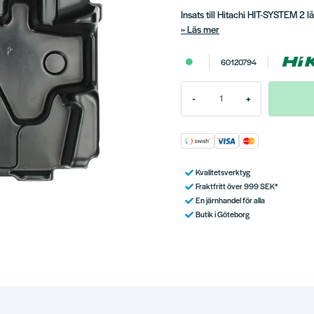
Insats till Hitachi HIT-SYSTEM 2 l
Läs mer
60120794
-
+
Kvalitetsverktyg
Fraktfritt över 999 SEK*
En järnhandel för alla
Butik i Göteborg