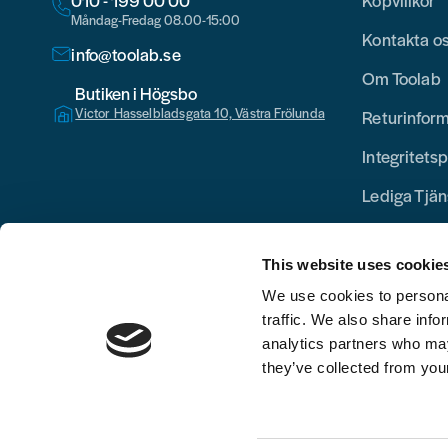
010 - 199 00 00
Köpvillkor
Måndag-Fredag 08.00-15:00
Kontakta o
info@toolab.se
Om Toolab
Butiken i Högsbo
Victor Hasselbladsgata 10, Västra Frölunda
Returinfor
Integritetsp
Lediga Tjän
This website uses cookie
We use cookies to personal
traffic. We also share info
analytics partners who may
they’ve collected from your