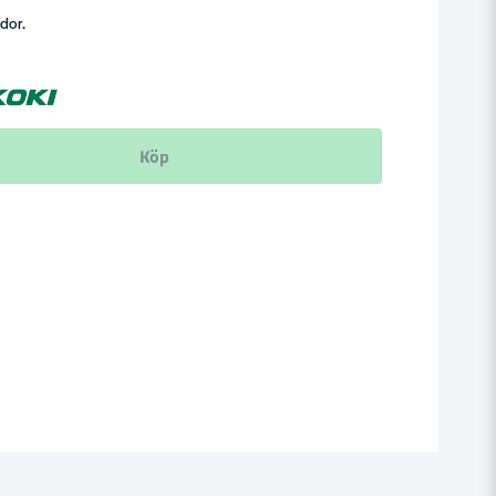
ådor.
Köp