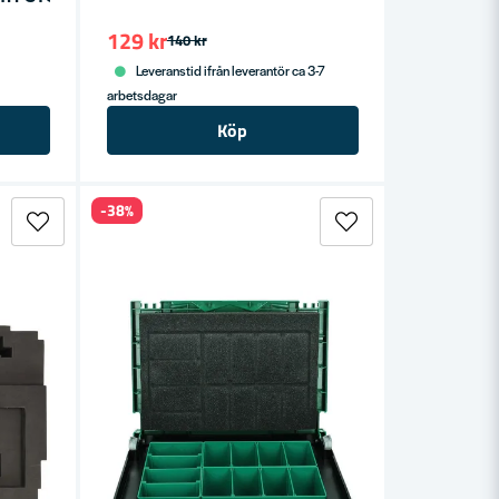
129 kr
140 kr
Leveranstid ifrån leverantör ca 3-7
arbetsdagar
Köp
-38%