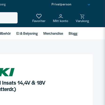
borg
illbehör
El & Belysning
Merchandise
Blogg
 Insats 14,4V & 18V
terdr.)