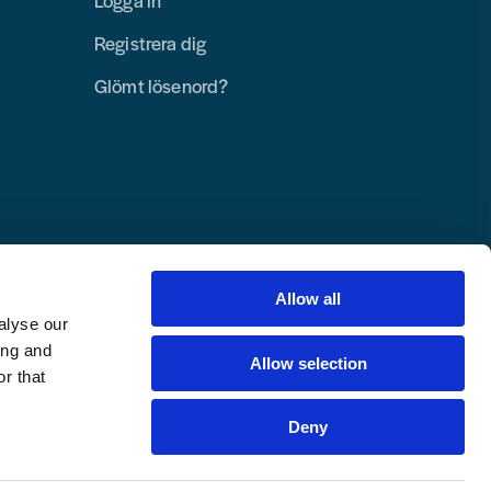
Logga in
Registrera dig
Glömt lösenord?
Allow all
alyse our
ing and
Allow selection
r that
Deny
Copyright © 2025 Toolab Verktyg AB.
Alla rättigheter reserverade.