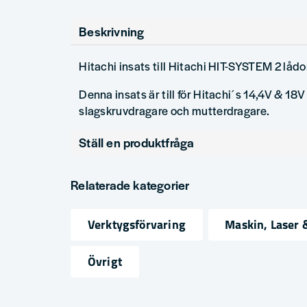
Beskrivning
Hitachi insats till Hitachi HIT-SYSTEM 2 lådo
Denna insats är till för Hitachi´s 14,4V & 18
slagskruvdragare och mutterdragare.
Ställ en produktfråga
question
Fråga oss något om denna produkten...
Relaterade kategorier
Verktygsförvaring
Maskin, Laser 
name
email
Namn
Mejlad
Övrigt