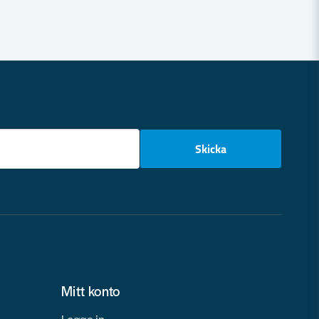
email
Skicka
Mitt konto