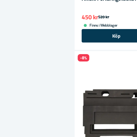
450 kr
520 kr
Finns i Webblager
Köp
-8%