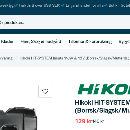
tsverktyg
Fraktfritt över 999 SEK*
En järnhandel för alla
Butik i Göte
rodukter..
& Kläder
Hem, Skog & Trädgård
Tillbehör & Förbrukning
Byggt
örvaring
Hikoki HIT-SYSTEM Insats 14,4V & 18V (Borrsk/Slagsk/Mutterdr.)
Hikoki HIT-SYSTEM
(Borrsk/Slagsk/Mut
129 kr
140 kr