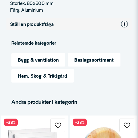
Storlek: 80x600 mm
Färg: Aluminium
Ställ en produktfråga
question
Fråga oss något om denna produkten...
Relaterade kategorier
Bygg & ventilation
Beslagssortiment
name
Namn
Hem, Skog & Trädgård
email
Mejladress
Andra produkter i kategorin
-38%
-23%
Ja, ni får publicera min fråga