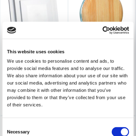
Skicka fråga
This website uses cookies
FRESH
Fresh Tallriksventil TL100 Trä F
FRESH
We use cookies to personalise content and ads, to
Fresh Tallriksventil 150
provide social media features and to analyse our traffic.
221 kr
We also share information about your use of our site with
286 kr
97 kr
157 kr
our social media, advertising and analytics partners who
Leveranstid ifrån leverantör ca
may combine it with other information that you’ve
Finns i Webblager
3-7 arbetsdagar
provided to them or that they’ve collected from your use
Köp
Köp
of their services.
-22%
-23%
Consent
Necessary
Selection