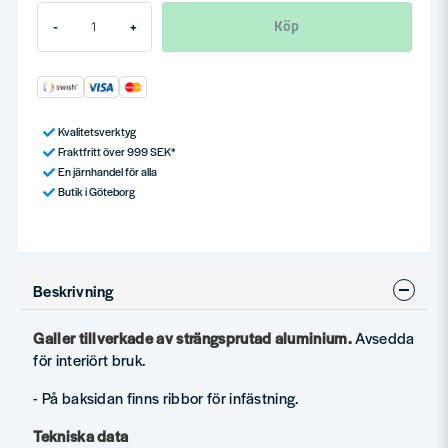
Köp
-
+
Kvalitetsverktyg
Fraktfritt över 999 SEK*
En järnhandel för alla
Butik i Göteborg
Beskrivning
Galler tillverkade av strängsprutad aluminium.
Avsedda
för interiört bruk.
- På baksidan finns ribbor för infästning.
Tekniska data