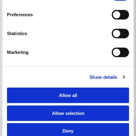
Preferences
Statistics
Marketing
FRESH
FRESH
Fresh Tallriksventil 180
Fresh Tallriksventil TL125 Trä F
Show details
156 kr
268 kr
201 kr
349 kr
Leveranstid ifrån leverantör ca
Leveranstid ifrån leverantör ca
3-7 arbetsdagar
3-7 arbetsdagar
Allow all
Köp
Köp
Allow selection
Deny