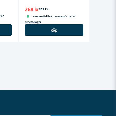
268 kr
349 kr
 3-7
Leveranstid ifrån leverantör ca 3-7
arbetsdagar
Köp