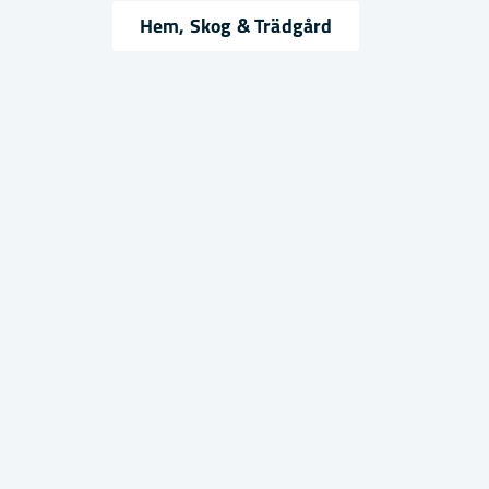
name
email
Namn
Mejlad
Hem, Skog & Trädgård
Ja, ni får publicera min fråga
Skicka fråga