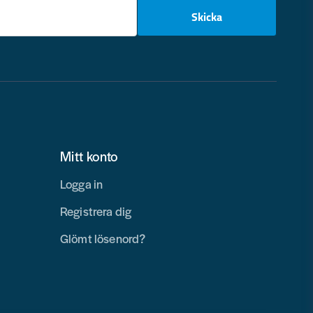
email
Skicka
Mitt konto
Logga in
Registrera dig
Glömt lösenord?