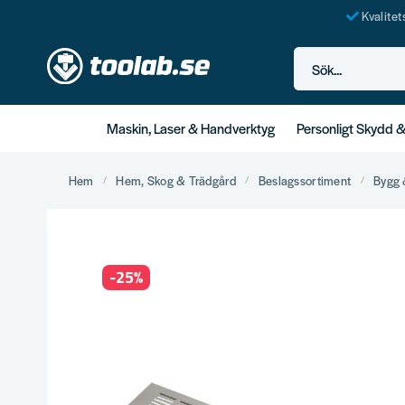
Kvalite
Sök...
Maskin, Laser & Handverktyg
Personligt Skydd 
Hem
Hem, Skog & Trädgård
Beslagssortiment
Bygg 
-
25
%