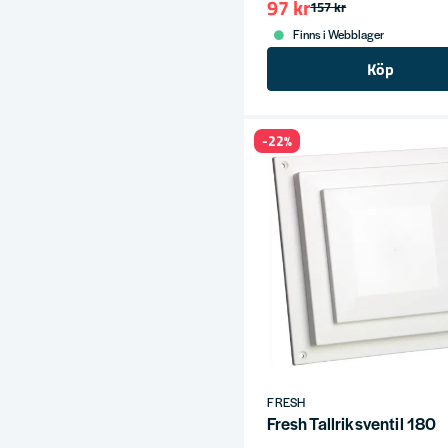
97 kr
157 kr
ress
Finns i Webblager
Köp
-22%
FRESH
Fresh Tallriksventil 180