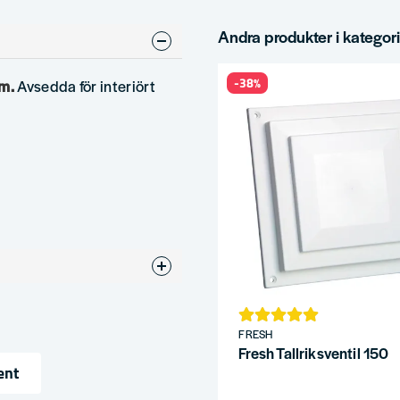
Andra produkter i kategor
-38%
um.
Avsedda för interiört
FRESH
Fresh Tallriksventil 150
ent