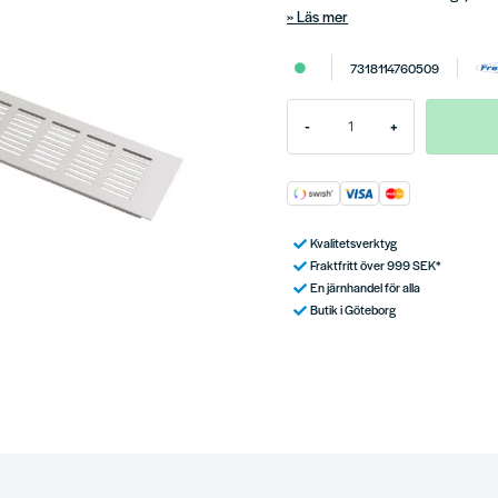
Läs mer
7318114760509
-
+
Kvalitetsverktyg
Fraktfritt över 999 SEK*
En järnhandel för alla
Butik i Göteborg