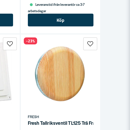
Leveranstid ifrån leverantör ca 3-7
arbetsdagar
Köp
-23%
FRESH
Fresh Tallriksventil TL125 Trä Frånluft