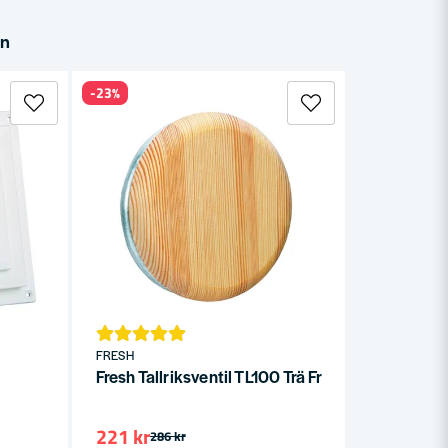
in
-23%
FRESH
Fresh Tallriksventil TL100 Trä Frånluft
221 kr
286 kr