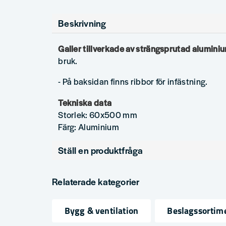
Beskrivning
Galler tillverkade av strängsprutad alumini
bruk.
- På baksidan finns ribbor för infästning.
Tekniska data
Storlek: 60x500 mm
Färg: Aluminium
Ställ en produktfråga
question
Fråga oss något om denna produkten...
Relaterade kategorier
Bygg & ventilation
Beslagssortim