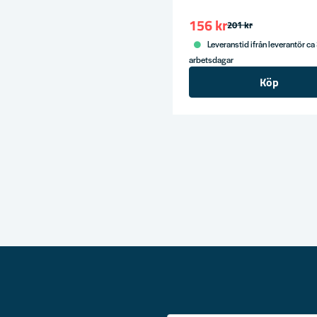
156 kr
201 kr
Leveranstid ifrån leverantör ca
arbetsdagar
Köp