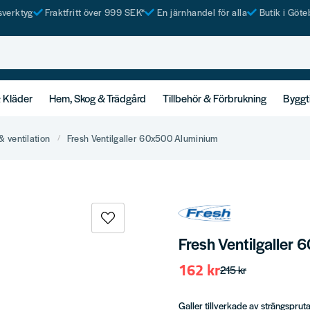
tsverktyg
Fraktfritt över 999 SEK*
En järnhandel för alla
Butik i Göte
& Kläder
Hem, Skog & Trädgård
Tillbehör & Förbrukning
Byggt
& ventilation
Fresh Ventilgaller 60x500 Aluminium
Fresh Ventilgaller
162 kr
215 kr
Galler tillverkade av strängsprut