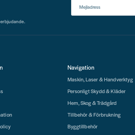
Mejladress
h erbjudande.
on
Navigation
Maskin, Laser & Handverktyg
ss
Personligt Skydd & Kläder
Hem, Skog & Trädgård
mation
Tillbehör & Förbrukning
olicy
Byggtillbehör