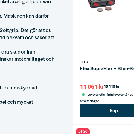
nkelväxel gör ljudnivån
an. Maskinen kan därför
oftgrip. Det gör att du
tid bekväm och säker att
indra skador från
nskar motorslitaget och
FLEX
Flex SupraFlex + Sten
11 061 kr
13 119 kr
 och dammskyddad
Leveranstid ifrån leverantör ca
ibel och mycket
arbetsdagar
Köp
-19%