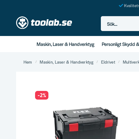
Kvalite
Sök...
Maskin, Laser & Handverktyg
Personligt Skydd 
Hem
Maskin, Laser & Handverktyg
Eldrivet
Multiver
-
2
%