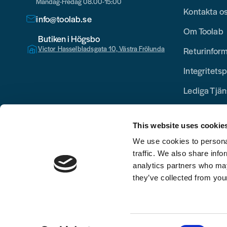
Måndag-Fredag 08.00-15:00
Kontakta o
info@toolab.se
Om Toolab
Butiken i Högsbo
Victor Hasselbladsgata 10, Västra Frölunda
Returinfor
Integritetsp
Lediga Tjän
This website uses cookie
We use cookies to personal
traffic. We also share info
analytics partners who may
they’ve collected from your
Consent