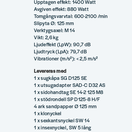
Upptagen effekt: 1400 Watt
Avgiven effekt: 880 Watt
Tomgångsvarvtal: 600-2100 /min
Slipyta Ø: 125 mm
Verktygsaxel: M 14
Vikt: 2,6 kg
Ljudeffekt (LpW): 90,7 dB
Ljudtryck (LpA): 79,7 dB
Vibrationer (m/s²): < 2,5 m/s²
Levereras med
1 x sugkåpa SG D125 SE
1 x utsugadapter SAD-C D32 AS
1 x sidohandtag SE 14-2 125 M8
1 x stödrondell SP D125-8 H/F
4 ark sandpapper Ø 125 mm
1 x klonyckel
1 x sexkantsnyckel SW 14
1 x insexnyckel, SW 5 lång