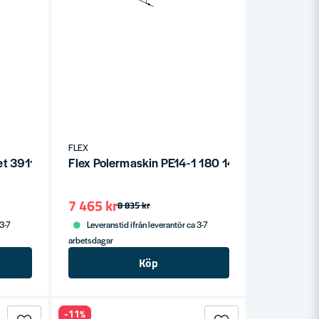
FLEX
-Set 391174+393444
Flex Polermaskin PE14-1 180 1400W
7 465 kr
8 835 kr
 3-7
Leveranstid ifrån leverantör ca 3-7
arbetsdagar
Köp
-11%