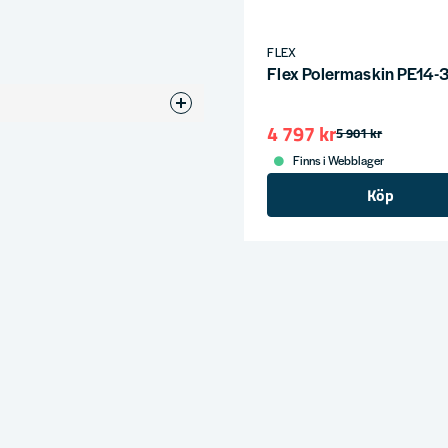
FLEX
Flex Polermaskin PE14
4 797 kr
5 901 kr
Finns i Webblager
Köp
ress