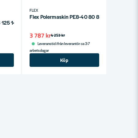
FLEX
Flex Polermaskin PE8-40 80 800W
-3 125 1400W
3 787 kr
4 253 kr
Leveranstid ifrån leverantör ca 3-7
arbetsdagar
Köp