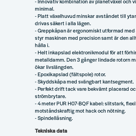
- Innovativ kombination av planetväxel och vi
minimal.
- Platt växelhuvud minskar avståndet till yt
drivas säkert i alla lägen.
- Greppkåpan är ergonomiskt utformad med S
styr maskinen med precision samt är den all
hålla i.
- Helt inkapslad elektronikmodul för att förh
metalldamm. Den 3 gånger lindade rotorn mi
ökar livslängden.
- Epoxikapslad (fältspole) rotor.
- Skyddskåpa med svängbart kantsegment.
- Perfekt drift tack vare bekvämt placerad
strömbrytare.
- 4 meter PUR H07-BQF kabel: slitstark, flex
motståndskraftig mot hack och nötning.
- Spindellåsning.
Tekniska data