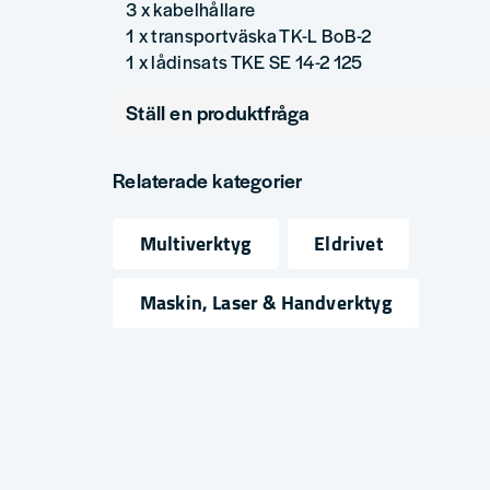
3 x kabelhållare
1 x transportväska TK-L BoB-2
1 x lådinsats TKE SE 14-2 125
Ställ en produktfråga
question
Fråga oss något om denna produkten...
Relaterade kategorier
Multiverktyg
Eldrivet
name
email
Namn
Mejlad
Maskin, Laser & Handverktyg
Ja, ni får publicera min fråga