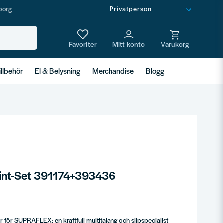
borg
illbehör
El & Belysning
Merchandise
Blogg
Paint-Set 391174+393436
 för SUPRAFLEX; en kraftfull multitalang och slipspecialist