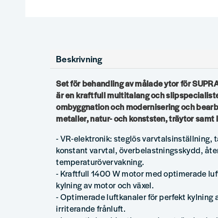
Beskrivning
Set för behandling av målade ytor för SU
är en kraftfull multitalang och slipspecialist
ombyggnation och modernisering och bearbetn
metaller, natur- och konststen, träytor samt 
- VR-elektronik: steglös varvtalsinställning,
konstant varvtal, överbelastningsskydd, åte
temperaturövervakning.
- Kraftfull 1400 W motor med optimerade luft
kylning av motor och växel.
- Optimerade luftkanaler för perfekt kylning 
irriterande frånluft.