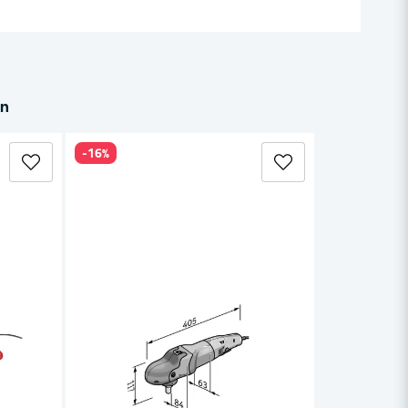
in
-16%