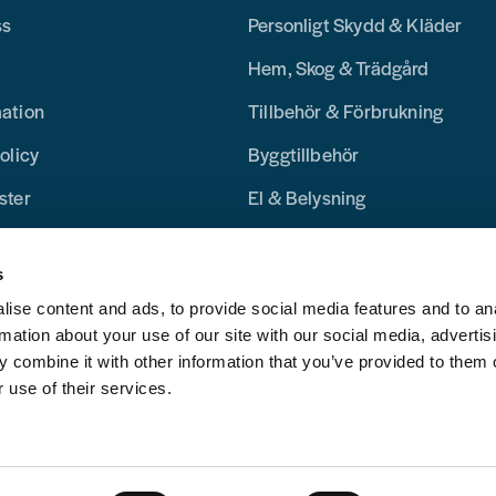
ss
Personligt Skydd & Kläder
Hem, Skog & Trädgård
mation
Tillbehör & Förbrukning
olicy
Byggtillbehör
ster
El & Belysning
Merchandise
s
Blogg
ise content and ads, to provide social media features and to an
rmation about your use of our site with our social media, advertis
 combine it with other information that you’ve provided to them o
 use of their services.