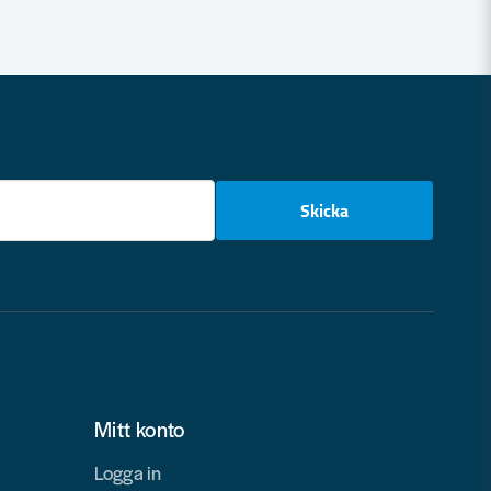
email
Skicka
Mitt konto
Logga in