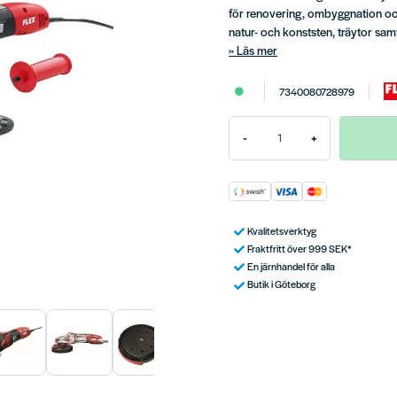
för renovering, ombyggnation och 
natur- och konststen, träytor sam
Läs mer
7340080728979
-
+
Kvalitetsverktyg
Fraktfritt över 999 SEK*
En järnhandel för alla
Butik i Göteborg