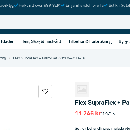
tsverktyg
Fraktfritt över 999 SEK*
En järnhandel för alla
Butik i Göte
& Kläder
Hem, Skog & Trädgård
Tillbehör & Förbrukning
Byggt
ktyg
Flex SupraFlex + Paint-Set 391174+393436
Flex SupraFlex + 
11 246 kr
11 471 kr
Set för behandling av målade ytor