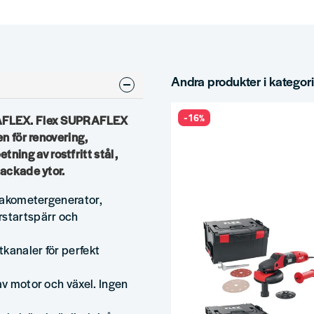
Andra produkter i kategor
-16%
PRAFLEX. Flex SUPRAFLEX
en för renovering,
ing av rostfritt stål,
lackade ytor.
 takometergenerator,
rstartspärr och
kanaler för perfekt
av motor och växel. Ingen