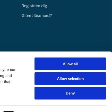
Registrera dig
Glömt lösenord?
Allow all
alyse our
ing and
Allow selection
r that
Deny
Copyright © 2025 Toolab Verktyg AB.
Alla rättigheter reserverade.