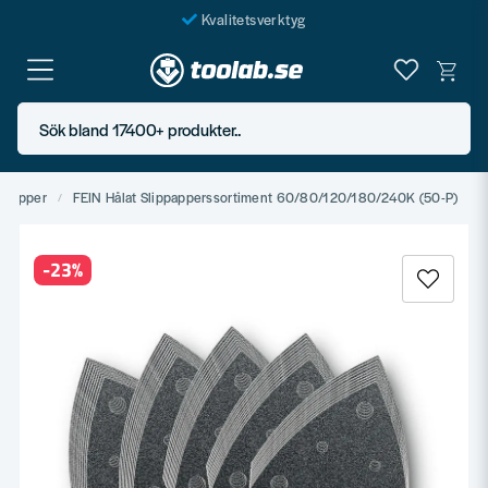
Kvalitetsverktyg
Fraktfritt över 999 SEK*
En järnhandel för alla
Sök bland 17400+ produkter..
Butik i Göteborg
ippapper
FEIN Hålat Slippapperssortiment 60/80/120/180/240K (50-P)
-
23
%