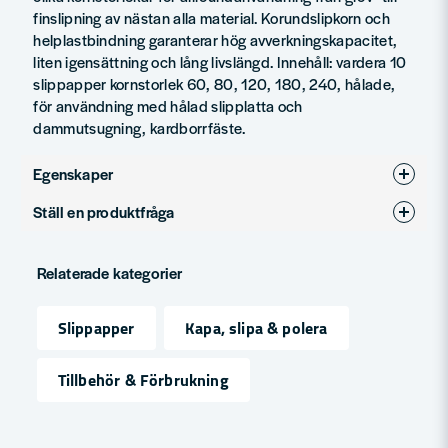
finslipning av nästan alla material. Korundslipkorn och
helplastbindning garanterar hög avverkningskapacitet,
liten igensättning och lång livslängd. Innehåll: vardera 10
slippapper kornstorlek 60, 80, 120, 180, 240, hålade,
för användning med hålad slipplatta och
dammutsugning, kardborrfäste.
Egenskaper
Ställ en produktfråga
Produkttyp
Trekantsslippapper
question
Fråga oss något om denna produkten...
Relaterade kategorier
Slippapper
Kapa, slipa & polera
name
Namn
Tillbehör & Förbrukning
email