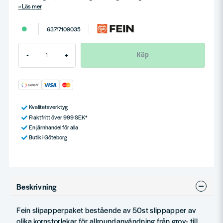
Läs mer
63717109035
Köp
-
+
Kvalitetsverktyg
Fraktfritt över 999 SEK*
En järnhandel för alla
Butik i Göteborg
Beskrivning
Fein slipapperpaket bestående av 50st slippapper av
olika kornstorlekar för allroundanvändning från grov- till