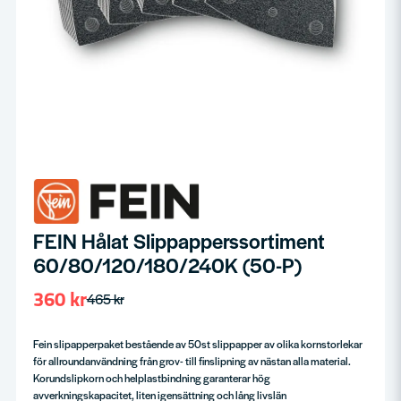
FEIN Hålat Slippapperssortiment
60/80/120/180/240K (50-P)
360 kr
465 kr
Fein slipapperpaket bestående av 50st slippapper av olika kornstorlekar
för allroundanvändning från grov- till finslipning av nästan alla material.
Korundslipkorn och helplastbindning garanterar hög
avverkningskapacitet, liten igensättning och lång livslän