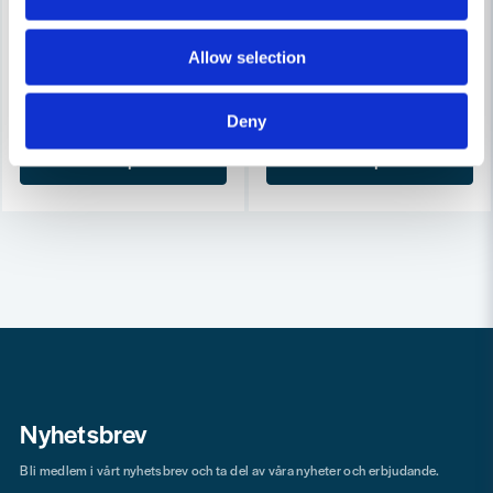
Fein 308013 Slippapper K40 5-Pack
FEIN
Fein Slippapper Trekant 5-P
Allow selection
80 kr
104 kr
46,2 kr
77 kr
Leveranstid ifrån leverantör ca
Deny
Finns i Webblager
3-7 arbetsdagar
Köp
Köp
Nyhetsbrev
Bli medlem i vårt nyhetsbrev och ta del av våra nyheter och erbjudande.