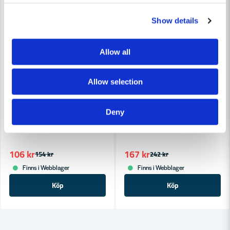
Show details
Allow all
Allow selection
Deny
FAST
FAST
FAST CC Stolphållare CSUF 48x60
FAST CC Stolphållare CSU 1
106 kr
167 kr
154 kr
242 kr
Finns i Webblager
Finns i Webblager
Köp
Köp