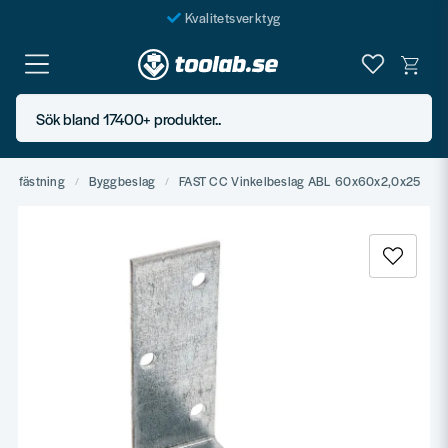
Kvalitetsverktyg
Fraktfritt över 999 SEK*
En järnhandel för alla
Sök bland 17400+ produkter..
Butik i Göteborg
Infästning
Byggbeslag
FAST CC Vinkelbeslag ABL 60x60x2,0x25