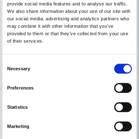
provide social media features and to analyse our traffic.
We also share information about your use of our site with
FAST
FAST
our social media, advertising and analytics partners who
FAST CC Stolphållare CSU 90x90x4 CE
FAST CC Stolpplatta PSP 97x
may combine it with other information that you’ve
provided to them or that they’ve collected from your use
117 kr
92 kr
219 kr
133 kr
of their services.
Finns i Webblager
Finns i Webblager
Köp
Köp
Consent
Necessary
Selection
-31%
-31%
Preferences
Statistics
Marketing