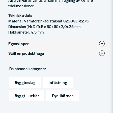
ABL-vinklar används till sammanfogning av klenare
trädimensioner.
Tekniska data
Material: Varmförzinkad stålplåt S250GD+z275
Dimension (HxDxTxB): 60x60x2,0x25 mm
Håldiameter: 4,5 mm
Egenskaper
Ställ en produktfråga
Produkttyp
Byggvinkel
question
Fråga oss något om denna produkten...
Relaterade kategorier
Byggbeslag
Infästning
name
Namn
Byggtillbehör
Fyndhörnan
email