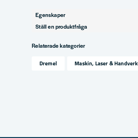
Egenskaper
Ställ en produktfråga
Produkttyp
Slip
question
Fråga oss något om denna produkten...
Relaterade kategorier
Dremel
Maskin, Laser & Handverk
name
email
Namn
Mejlad
Ja, ni får publicera min fråga