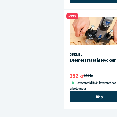
-19%
DREMEL
Dremel Frässtål Nyckel
252 kr
310 kr
Leveranstid ifrån leverantör ca
arbetsdagar
Köp