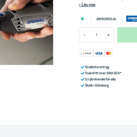
Läs mer
26150952JA
-
+
Kvalitetsverktyg
Fraktfritt över 999 SEK*
En järnhandel för alla
Butik i Göteborg