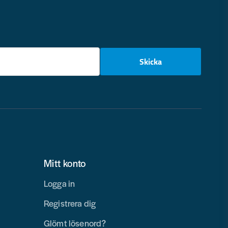
email
Skicka
Mitt konto
Logga in
Registrera dig
Glömt lösenord?