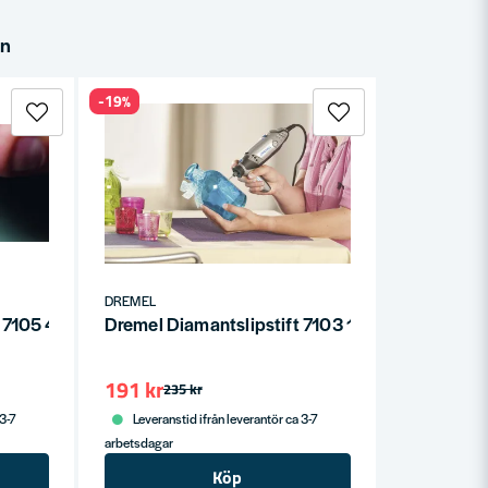
in
-19%
DREMEL
t 7105 4,3mm
Dremel Diamantslipstift 7103 1,9mm
191 kr
235 kr
 3-7
Leveranstid ifrån leverantör ca 3-7
arbetsdagar
Köp