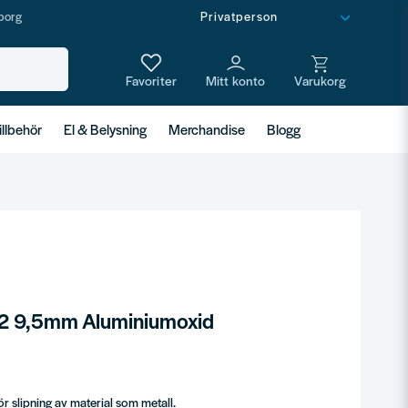
borg
illbehör
El & Belysning
Merchandise
Blogg
52 9,5mm Aluminiumoxid
r slipning av material som metall.