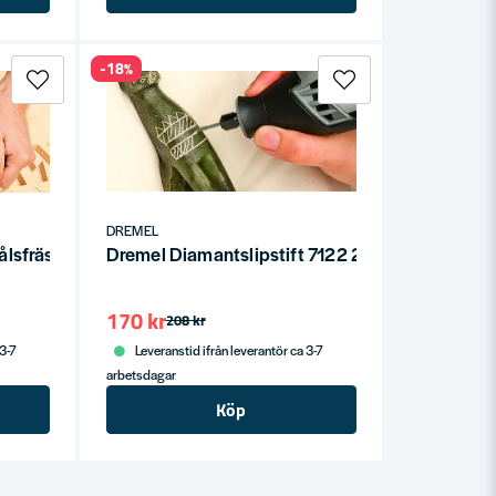
-18%
DREMEL
hålsfräsning 8mm 655
Dremel Diamantslipstift 7122 2,4mm
170 kr
208 kr
 3-7
Leveranstid ifrån leverantör ca 3-7
arbetsdagar
Köp