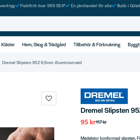
tsverktyg
Fraktfritt över 999 SEK*
En järnhandel för alla
Butik i Göte
& Kläder
Hem, Skog & Trädgård
Tillbehör & Förbrukning
Byggt
Dremel Slipsten 952 9,5mm Aluminiumoxid
Dremel Slipsten 9
95 kr
117 kr
Medelstor konformad slipsten. Fö