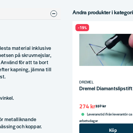
Andra produkter i kategor
-19%
lesta material inklusive
 spetsen på skruvmejslar,
 Använd för att ta bort
fter kapning, jämna till
st.
DREMEL
Dremel Diamantslipstif
vinkel.
274 kr
337 kr
Leveranstid ifrån leverantör ca
ör metalliknande
arbetsdagar
 mässing och koppar.
Köp