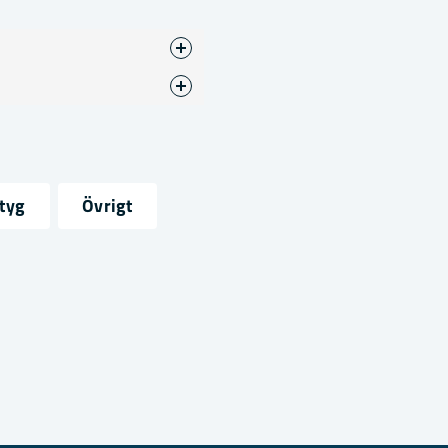
sten
tyg
Övrigt
ress