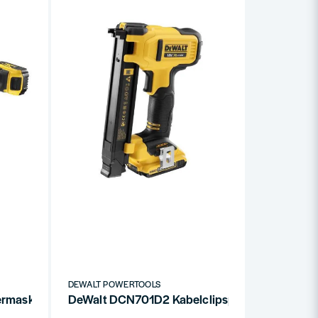
DEWALT POWERTOOLS
maskin Dual Action 18V XR (2x5,0Ah)
DeWalt DCN701D2 