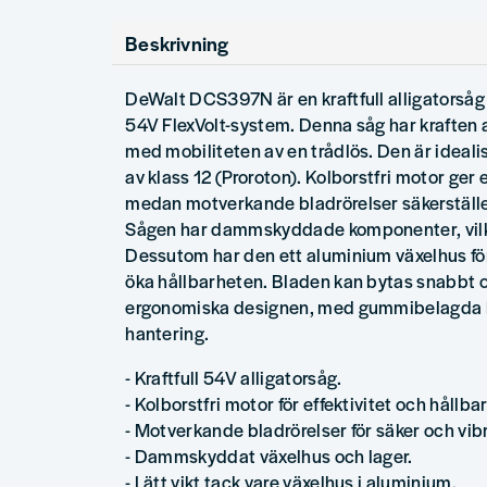
Beskrivning
DeWalt DCS397N är en kraftfull alligatorså
54V FlexVolt-system. Denna såg har kraften 
med mobiliteten av en trådlös. Den är idealis
av klass 12 (Proroton). Kolborstfri motor ger 
medan motverkande bladrörelser säkerställer
Sågen har dammskyddade komponenter, vilket
Dessutom har den ett aluminium växelhus för
öka hållbarheten. Bladen kan bytas snabbt 
ergonomiska designen, med gummibelagda 
hantering.
- Kraftfull 54V alligatorsåg.
- Kolborstfri motor för effektivitet och hållba
- Motverkande bladrörelser för säker och vibr
- Dammskyddat växelhus och lager.
- Lätt vikt tack vare växelhus i aluminium.