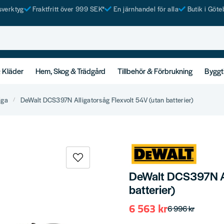
tsverktyg
Fraktfritt över 999 SEK*
En järnhandel för alla
Butik i Göte
& Kläder
Hem, Skog & Trädgård
Tillbehör & Förbrukning
Byggt
iga
DeWalt DCS397N Alligatorsåg Flexvolt 54V (utan batterier)
DeWalt DCS397N All
batterier)
6 563 kr
6 996 kr