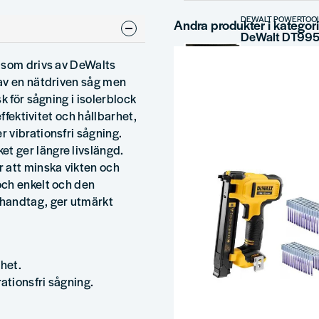
DEWALT POWERTOO
Andra produkter i kategor
g som drivs av DeWalts
1 081 kr
1 516 k
av en nätdriven såg men
k för sågning i isolerblock
DEWALT POWERTOO
effektivitet och hållbarhet,
 vibrationsfri sågning.
 ger längre livslängd.
11 289 kr
11 74
 att minska vikten och
och enkelt och den
DEWALT POWERTOO
handtag, ger utmärkt
DeWalt Allig
1 425 kr
2 104 k
rhet.
ationsfri sågning.