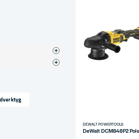
ndverktyg
ress
DEWALT POWERTOOLS
DeWalt DCM848P2 Poler