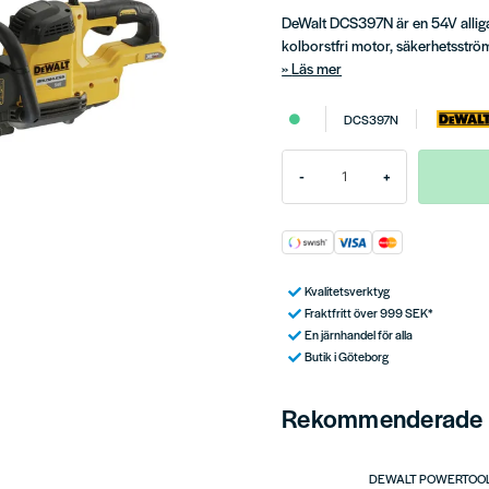
DeWalt DCS397N är en 54V allig
kolborstfri motor, säkerhetsstr
Läs mer
DCS397N
-
+
Kvalitetsverktyg
Fraktfritt över 999 SEK*
En järnhandel för alla
Butik i Göteborg
Rekommenderade t
DEWALT POWERTOO