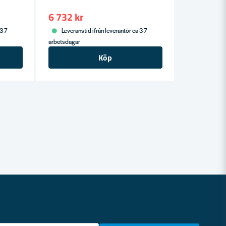
6 732 kr
 3-7
Leveranstid ifrån leverantör ca 3-7
arbetsdagar
Köp