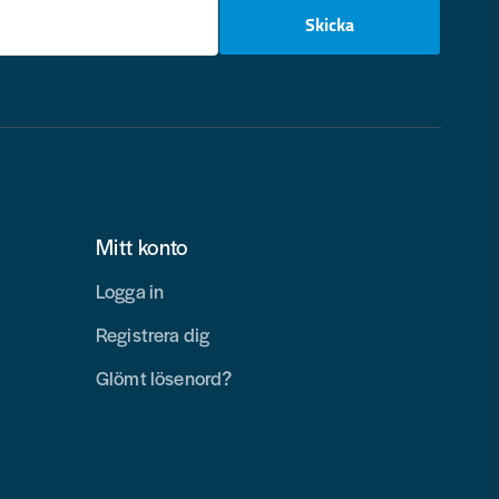
email
Skicka
Mitt konto
Logga in
Registrera dig
Glömt lösenord?