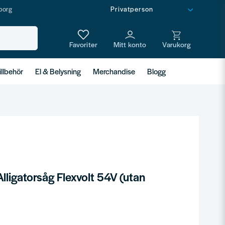
borg
illbehör
El & Belysning
Merchandise
Blogg
igatorsåg Flexvolt 54V (utan