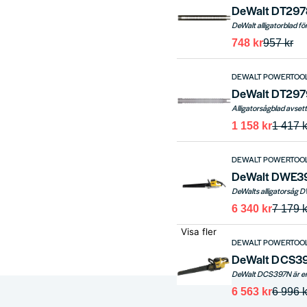
748 kr
957 kr
DEWALT POWERTOO
DeWalt DT2979
1 158 kr
1 417 k
DEWALT POWERTOO
DeWalt DWE39
6 340 kr
7 179 k
Visa fler
DEWALT POWERTOO
6 563 kr
6 996 k