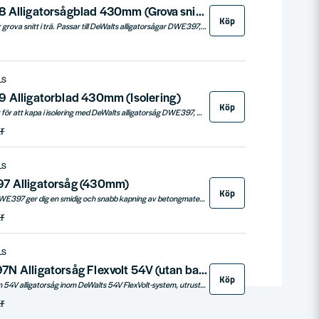
DeWalt DT2978 Alligatorsågblad 430mm (Grova snitt i trä)
Köp
DeWalt alligatorblad för grova snitt i trä. Passar till DeWalts alligatorsågar DWE397, DWE398 & DWE399.
LS
 Alligatorblad 430mm (Isolering)
Köp
Alligatorsågblad avsett för att kapa i isolering med DeWalts alligatorsåg DWE397, DWE398 och DWE399
r
LS
7 Alligatorsåg (430mm)
Köp
DeWalts alligatorsåg DWE397 ger dig en smidig och snabb kapning av betongmaterial. Hållbara blad, stark motor och ergonomisk design ger dig bästa tänkbara användarvänligheter när det gäller alligatorsågar.
r
LS
DeWalt DCS397N Alligatorsåg Flexvolt 54V (utan batterier)
Köp
DeWalt DCS397N är en 54V alligatorsåg inom DeWalts 54V FlexVolt-system, utrustad med kolborstfri motor, säkerhetsströmbrytare och ergonomisk design.
r