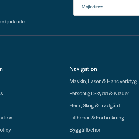
Mejladress
h erbjudande.
on
Navigation
Maskin, Laser & Handverktyg
ss
Personligt Skydd & Kläder
Hem, Skog & Trädgård
mation
Tillbehör & Förbrukning
olicy
Byggtillbehör