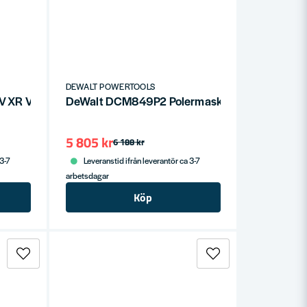
DEWALT POWERTOOLS
DeWalt DCN701NKIT 18V XR Verktygskit (utan batteri)
DeWalt DCM849P2 Polermaskin 18V XR Roter
5 805 kr
6 188 kr
 3-7
Leveranstid ifrån leverantör ca 3-7
arbetsdagar
Köp