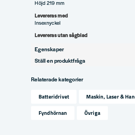
Höjd 219 mm
Levereras med
Insexnyckel
Levereras utan sågblad
Egenskaper
Ställ en produktfråga
Varumärke
DeWalt
question
Produkttyp
Alligatorsåg
Fråga oss något om denna produkten...
Relaterade kategorier
Spänning
54V
Batteridrivet
Maskin, Laser & Ha
name
email
Namn
Mejlad
Fyndhörnan
Övriga