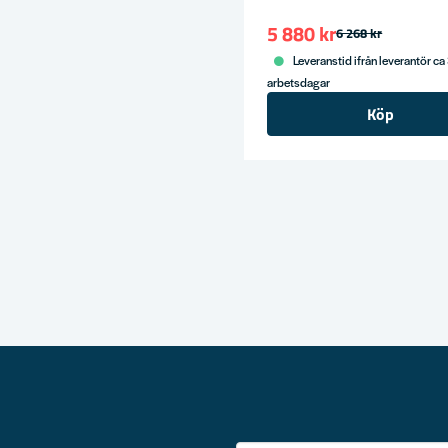
5 880 kr
6 268 kr
Leveranstid ifrån leverantör ca
arbetsdagar
Köp