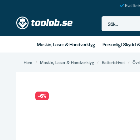
Kvalite
Sök...
Maskin, Laser & Handverktyg
Personligt Skydd 
Hem
Maskin, Laser & Handverktyg
Batteridrivet
Övr
-
6
%