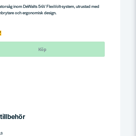
atorsåg inom DeWalts 54V FlexVolt-system, utrustad med
ömbrytare och ergonomisk design.
Köp
illbehör
LS