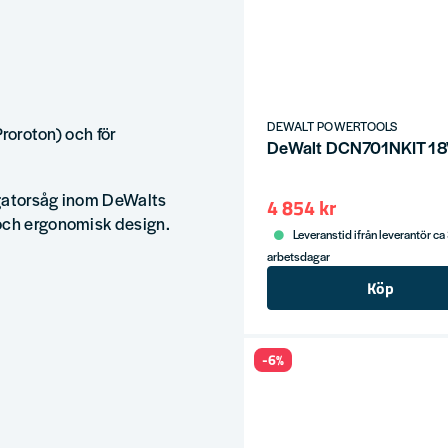
DEWALT POWERTOOLS
Proroton) och för
igatorsåg inom DeWalts
4 854 kr
och ergonomisk design.
Leveranstid ifrån leverantör ca
arbetsdagar
Köp
-6%