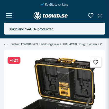
Kvalitetsverktyg
Fraktfritt över 999 SEK*
En järnhandel för alla
Sök bland 17400+ produkter..
Butik i Göteborg
dare
DeWalt DWST83471 Laddningsväska DUAL-PORT ToughSystem 2.0
-
42
%