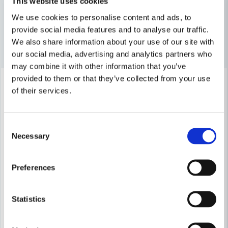
Byggtillbehör
Övrigt
This website uses cookies
Ja, ni får publicera min fråga
We use cookies to personalise content and ads, to
provide social media features and to analyse our traffic.
We also share information about your use of our site with
Andra produkter i kategorin
our social media, advertising and analytics partners who
may combine it with other information that you’ve
-19%
-16%
provided to them or that they’ve collected from your use
of their services.
Skicka fråga
Consent
Necessary
Selection
Preferences
Statistics