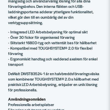
mångsidig och användarvänlig lösning för alla dina
förvaringsbehov. Den interna fläkten och USB-
laddningsportarna adderar ytterligare funktionalitet,
vilket gör den till en oumbärlig del av din
verktygsuppsättning.
- Integrerad LED Arbetsbelysning för optimal sikt
- Över 30 fickor för organiserad förvaring
- Slitstarkt 1680D-tyg och vattentät bas för hållbarhet
- Kompatibel med TOUGHSYSTEM® 2.0 för flexibel
förvaring
- Ergonomiskt handtag och vadderad axelrem för enkel
transport
DeWalt DWST83524-1 är en halvbreddsförvaringsväska
som kombinerar TOUGHSYSTEM® 2.0:s hållbarhet med
praktisk LED Arbetsbelysning, erbjuder en unik lösning
för professionella.
Användningsområden
Professionella arbetsplatser
Förvaring och transport av verktyg