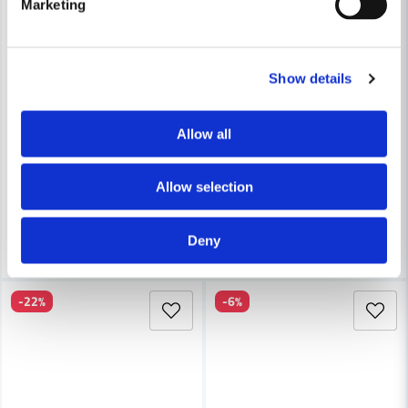
Marketing
Show details
DEWALT POWERTOOLS
DeWalt DCB184P2 Batteriset 
DEWALT POWERTOOLS
DeWalt DCB126G Batteri 12V XR 5,0Ah GFN
Allow all
2 269 kr
2 704 kr
1 021 kr
1 261 kr
Leveranstid ifrån leverantör ca
Allow selection
Finns i Webblager
3-7 arbetsdagar
Köp
Bevaka
Deny
-22%
-6%