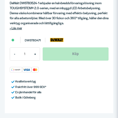
DeWalt DWST83524-1 erbjuder en halvbreddsförvaringslösning inom
TOUGHSYSTEM® 2.0-serien, med en inbyggd LED Arbetsbelysning.
Denna väska kombinerar hållbar förvaring med effektiv belysning, perfekt
för alla arbetsmiljöer. Med över 30 fickor och 360° tillgång, håller den dina
verktyg organiserade och lättillgängliga.
Läs mer
DWST83471
Köp
-
+
Kvalitetsverktyg
Fraktfritt över 999 SEK*
En järnhandel för alla
Butik i Göteborg