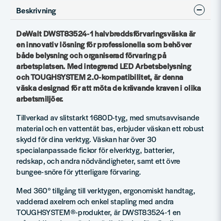
Beskrivning
DeWalt DWST83524-1 halvbreddsförvaringsväska är
en innovativ lösning för professionella som behöver
både belysning och organiserad förvaring på
arbetsplatsen. Med integrerad LED Arbetsbelysning
och TOUGHSYSTEM 2.0-kompatibilitet, är denna
väska designad för att möta de krävande kraven i olika
arbetsmiljöer.
Tillverkad av slitstarkt 1680D-tyg, med smutsavvisande
material och en vattentät bas, erbjuder väskan ett robust
skydd för dina verktyg. Väskan har över 30
specialanpassade fickor för elverktyg, batterier,
redskap, och andra nödvändigheter, samt ett övre
bungee-snöre för ytterligare förvaring.
Med 360° tillgång till verktygen, ergonomiskt handtag,
vadderad axelrem och enkel stapling med andra
TOUGHSYSTEM®-produkter, är DWST83524-1 en