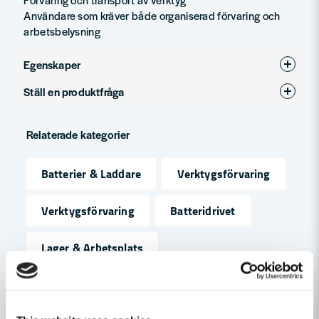
Användare som kräver både organiserad förvaring och
arbetsbelysning
Egenskaper
Ställ en produktfråga
Varumärke
DeWalt
question
Produkttyp
Laddare
Fråga oss något om denna produkten...
Relaterade kategorier
Batterier & Laddare
Verktygsförvaring
name
Namn
Verktygsförvaring
Batteridrivet
Lager & Arbetsplats
email
Mejladress
Maskin, Laser & Handverktyg