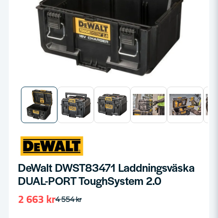
DeWalt DWST83471 Laddningsväska
DUAL-PORT ToughSystem 2.0
2 663 kr
4 554 kr