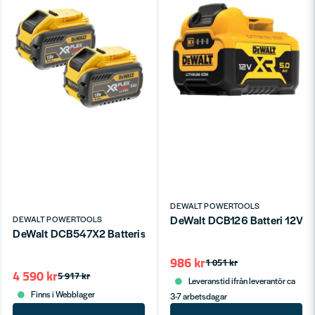
DEWALT POWERTOOLS
DeWalt DCB126 Batteri 12V 5
DEWALT POWERTOOLS
DeWalt DCB547X2 Batteriset 18V/54V XR FV (2x9,0Ah)
986 kr
1 051 kr
4 590 kr
5 917 kr
Leveranstid ifrån leverantör ca
Finns i Webblager
3-7 arbetsdagar