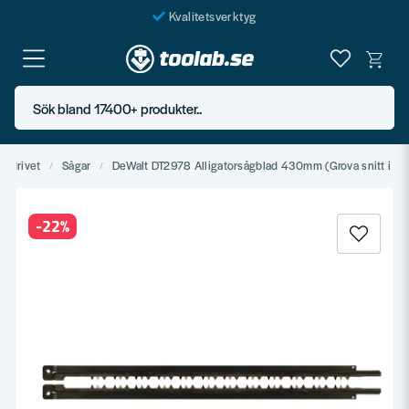
Kvalitetsverktyg
Fraktfritt över 999 SEK*
En järnhandel för alla
Sök bland 17400+ produkter..
Butik i Göteborg
Eldrivet
Sågar
DeWalt DT2978 Alligatorsågblad 430mm (Grova snitt i trä
-
22
%