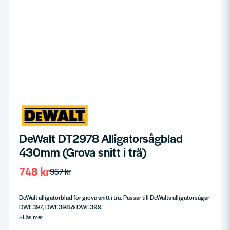
DeWalt DT2978 Alligatorsågblad
430mm (Grova snitt i trä)
748 kr
957 kr
DeWalt alligatorblad för grova snitt i trä. Passar till DeWalts alligatorsågar
DWE397, DWE398 & DWE399.
Läs mer