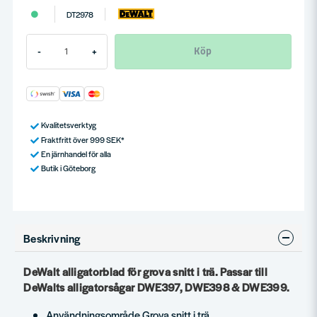
DT2978
Köp
-
+
Kvalitetsverktyg
Fraktfritt över 999 SEK*
En järnhandel för alla
Butik i Göteborg
Beskrivning
DeWalt alligatorblad för grova snitt i trä. Passar till
DeWalts alligatorsågar DWE397, DWE398 & DWE399.
Användningsområde Grova snitt i trä