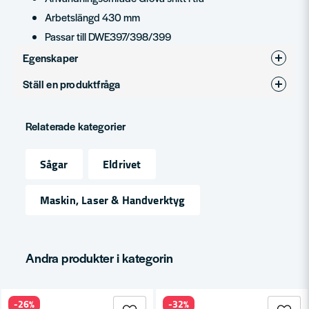
Arbetslängd 430 mm
Passar till DWE397/398/399
Egenskaper
Ställ en produktfråga
Produkttyp
Tillbehör
question
Fråga oss något om denna produkten...
Relaterade kategorier
Sågar
Eldrivet
name
Namn
Maskin, Laser & Handverktyg
email
Mejladress
Andra produkter i kategorin
-26%
-32%