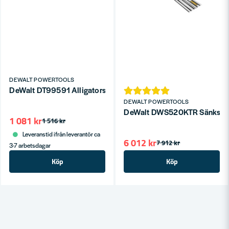
DEWALT POWERTOOLS
DeWalt DT99591 Alligatorsågblad 430mm XR Poroton
DEWALT POWERTOOLS
DeWalt DWS520KTR Sänksåg
1 081 kr
1 516 kr
Leveranstid ifrån leverantör ca
6 012 kr
7 912 kr
3-7 arbetsdagar
Köp
Köp