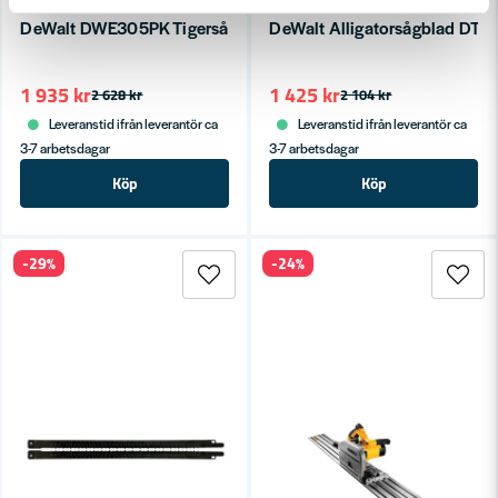
DEWALT POWERTOOLS
DEWALT POWERTOOLS
DeWalt DWE305PK Tigersåg (4 IN 1)
DeWalt Alligatorsågblad DT
1 935 kr
1 425 kr
2 628 kr
2 104 kr
Leveranstid ifrån leverantör ca
Leveranstid ifrån leverantör ca
3-7 arbetsdagar
3-7 arbetsdagar
Köp
Köp
-29%
-24%