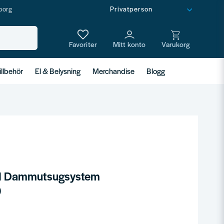
borg
illbehör
El & Belysning
Merchandise
Blogg
 Dammutsugsystem
)