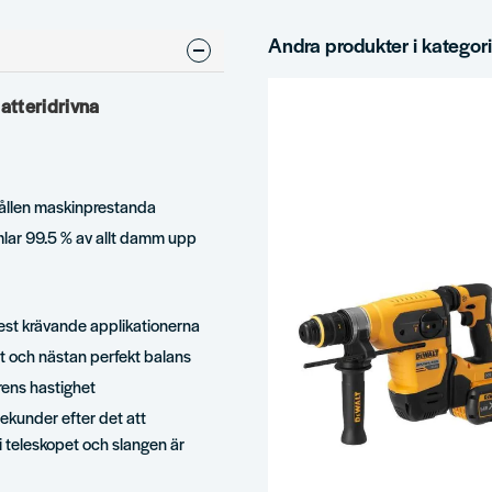
Andra produkter i kategor
tteridrivna
ållen maskinprestanda
amlar 99.5 % av allt damm upp
est krävande applikationerna
t och nästan perfekt balans
ens hastighet
ekunder efter det att
 i teleskopet och slangen är