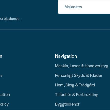
Mejladress
h erbjudande.
on
Navigation
Maskin, Laser & Handverktyg
ss
Personligt Skydd & Kläder
Hem, Skog & Trädgård
mation
Tillbehör & Förbrukning
olicy
Byggtillbehör