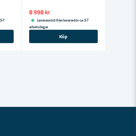
8 998 kr
 3-7
Leveranstid ifrån leverantör ca 3-7
arbetsdagar
Köp