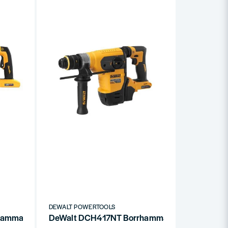
DEWALT POWERTOOLS
mmare 54V SDS-Max (utan batteri)
DeWalt DCH417NT Borrhammare 54V SDS-Plus (