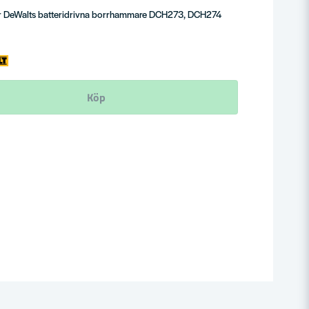
r DeWalts batteridrivna borrhammare DCH273, DCH274
Köp