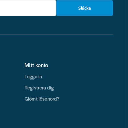
email
Skicka
Mitt konto
Logga in
Registrera dig
Glömt lösenord?