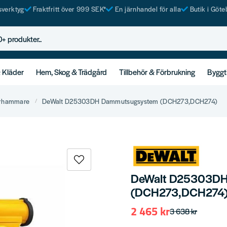
tsverktyg
Fraktfritt över 999 SEK*
En järnhandel för alla
Butik i Göte
rodukter..
& Kläder
Hem, Skog & Trädgård
Tillbehör & Förbrukning
Byggt
rhammare
DeWalt D25303DH Dammutsugsystem (DCH273,DCH274)
DeWalt D25303DH
(DCH273,DCH274
2 465 kr
3 638 kr