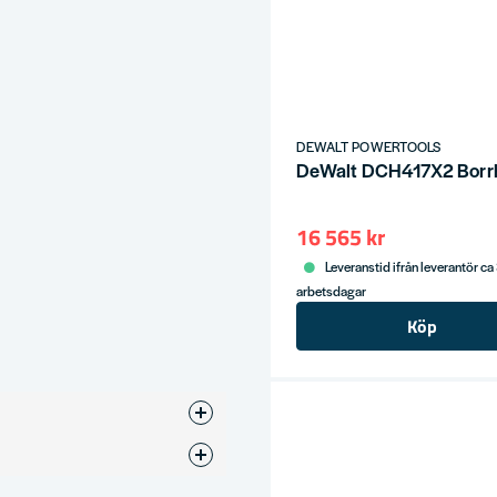
DEWALT POWERTOOLS
DeWalt DCH417X2 Borr
16 565 kr
Leveranstid ifrån leverantör ca
arbetsdagar
Köp