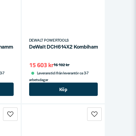
DEWALT POWERTOOLS
hammare 54V SDS-Plus (2x9,0Ah)
DeWalt DCH614X2 Kombihammare 54V 6KG (2
15 603 kr
16 102 kr
 3-7
Leveranstid ifrån leverantör ca 3-7
arbetsdagar
Köp