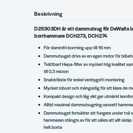
Beskrivning
D25303DH är ett dammutsug för DeWalts ba
borrhammare DCH273, DCH274
För dammfri borrning upp till 16 mm
Dammutsuget drivs av en egen motor för bibeh
Tvättbart Hepa-filter av mycket hög kvalitet s
till 0.3 micron
Snabbfäste för enkel verktygsfri montering
Mycket robust och mångsidig för att klara de m
Kompakt design och låg vikt ger utmärkt komfor
Alltid maximal dammutsugning oavsett hammar
Dammutsuget fortsätter att fungera under två s
hammaren stängts av för att säkra att allt skräp
helt borta