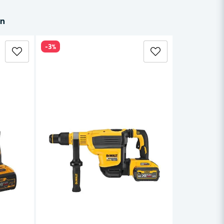
in
-3%