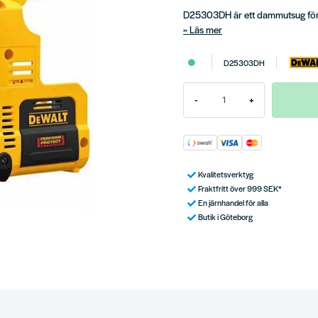
D25303DH är ett dammutsug fö
Läs mer
D25303DH
-
+
Kvalitetsverktyg
Fraktfritt över 999 SEK*
En järnhandel för alla
Butik i Göteborg