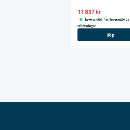
11 837 kr
Leveranstid ifrån leverantör ca
arbetsdagar
Köp