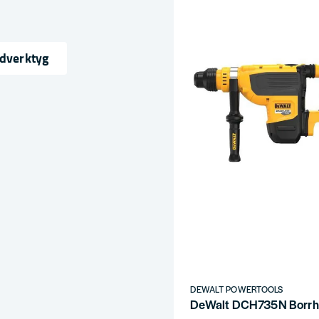
ndverktyg
ress
DEWALT POWERTOOLS
DeWalt DCH735N Borrha