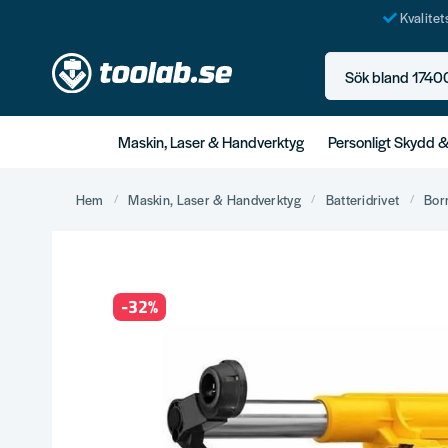
Kvalite
Sök bland 17400+ p
Maskin, Laser & Handverktyg
Personligt Skydd 
Hem
Maskin, Laser & Handverktyg
Batteridrivet
Bor
-
32
%