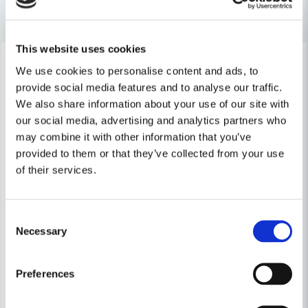
Andra produkter i kategorin
Ja, ni får publicera min fråga
This website uses cookies
Lagerrensning upp till
-35%
40%
We use cookies to personalise content and ads, to
provide social media features and to analyse our traffic.
We also share information about your use of our site with
our social media, advertising and analytics partners who
may combine it with other information that you’ve
provided to them or that they’ve collected from your use
Skicka fråga
of their services.
Consent
Necessary
Selection
Preferences