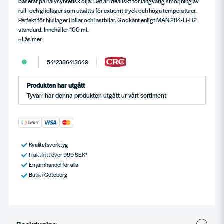
baserat på halvsyntetisk olja. Det är idealiskt för långvarig smörjning av
rull- och glidlager som utsätts för extremt tryck och höga temperaturer.
Perfekt för hjullager i bilar och lastbilar. Godkänt enligt MAN 284-Li-H2
standard. Innehåller 100 ml.
Läs mer
5412386413049
Produkten har utgått
Tyvärr har denna produkten utgått ur vårt sortiment
Kvalitetsverktyg
Fraktfritt över 999 SEK*
En järnhandel för alla
Butik i Göteborg