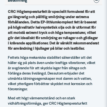
Beskrivning
CRC Högtemperaturfett är speciellt formulerat för att
ge långvarig och pålitlig smörjning under extrema
förhållanden. Detta EP-lithiumkomplext fett är baserat
på högkvalitativ halvsyntetisk olja och är utformat för
att motstå extremt tryck och höga temperaturer, vilket
gör det idealiskt för smörjning av rullager och glidlager
i krävande applikationer. Det är särskilt rekommenderat
för användning i hjullager på bilar och lastbilar.
Fettets höga mekaniska stabilitet säkerställer att det
håller sig på plats även under kraftiga vibrationer, vilket
är avgörande för att skydda lager från slitage och
förlänga deras livslängd. Dessutom erbjuder det
utmärkta tätningsegenskaper mot damm och vatten,
vilket ytterligare förbättrar skyddet mot korrosion och
föroreningar.
Med ett högt värmemotstånd och en stark
vidhäftningsförmåga, ger CRC Högtemperaturfett