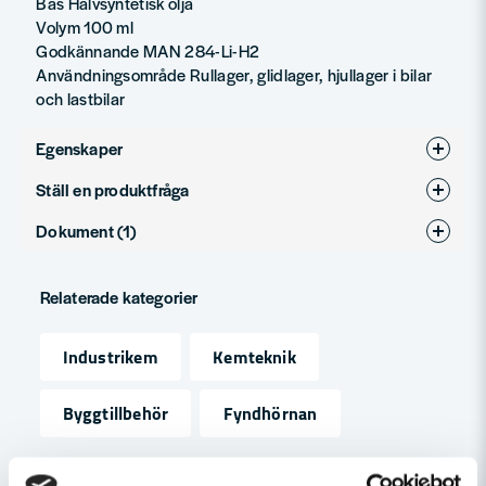
Bas Halvsyntetisk olja
Volym 100 ml
Godkännande MAN 284-Li-H2
Användningsområde Rullager, glidlager, hjullager i bilar
och lastbilar
Egenskaper
Ställ en produktfråga
Produkttyp
Fett
Dokument (1)
question
Fråga oss något om denna produkten...
Säkerhetsdatablad - CRC
Relaterade kategorier
Hämta
Högtemperaturfett 100 ml
401.38 KB
name
Industrikem
Kemteknik
Namn
Byggtillbehör
Fyndhörnan
email
Mejladress