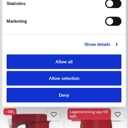
Statistics
Marketing
Show details
CRC
CRC
CRC Silikonspray LG Silicone 8037 500 ml
CRC universalolja 5-56 2spra
Allow all
117,6 kr
87 kr
196 kr
133 kr
Allow selection
Finns i Webblager
Finns i Webblager
Köp
Köp
Deny
-18%
Lagerrensning upp till
40%