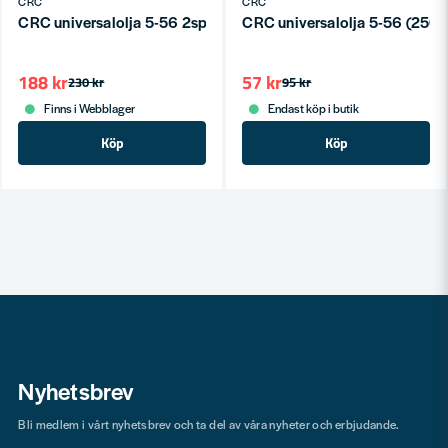
CRC
CRC
CRC universalolja 5-56 2spray (500 ml)
CRC universalolja 5-56 (250 
188 kr
57 kr
230 kr
95 kr
Finns i Webblager
Endast köp i butik
Köp
Köp
Nyhetsbrev
Bli medlem i vårt nyhetsbrev och ta del av våra nyheter och erbjudande.