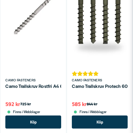
CAMO FASTENERS
CAMO FASTENERS
Camo Trallskruv Rostfri A4 60x4,2mm 200st
Camo Trallskruv Protech 60x
592 kr
585 kr
725 kr
844 kr
Finns i Webblager
Finns i Webblager
Köp
Köp