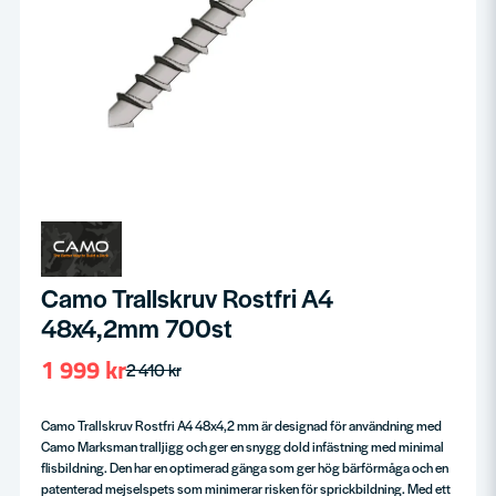
Camo Trallskruv Rostfri A4
48x4,2mm 700st
1 999 kr
2 410 kr
Camo Trallskruv Rostfri A4 48x4,2 mm är designad för användning med
Camo Marksman tralljigg och ger en snygg dold infästning med minimal
flisbildning. Den har en optimerad gänga som ger hög bärförmåga och en
patenterad mejselspets som minimerar risken för sprickbildning. Med ett