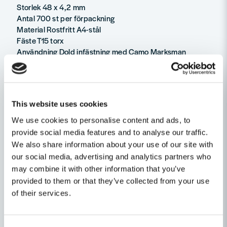
Storlek 48 x 4,2 mm
Antal 700 st per förpackning
Material Rostfritt A4-stål
Fäste T15 torx
Användning Dold infästning med Camo Marksman
Levereras med
700 x Camo Trallskruv Rostfri A4 48x4,2 mm
1 x T15 torx-bits
This website uses cookies
Ställ en produktfråga
We use cookies to personalise content and ads, to
provide social media features and to analyse our traffic.
question
We also share information about your use of our site with
Fråga oss något om denna produkten...
Relaterade kategorier
our social media, advertising and analytics partners who
may combine it with other information that you’ve
Trallskruvning Dold
Infästning
provided to them or that they’ve collected from your use
of their services.
name
Namn
Byggtillbehör