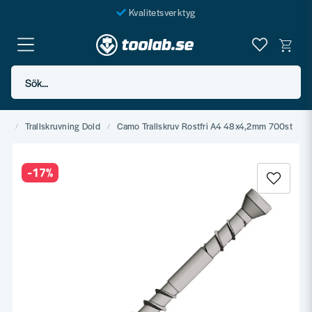
Kvalitetsverktyg
Fraktfritt över 999 SEK*
En järnhandel för alla
Sök...
Butik i Göteborg
ing
Trallskruvning Dold
Camo Trallskruv Rostfri A4 48x4,2mm 700st
-
17
%