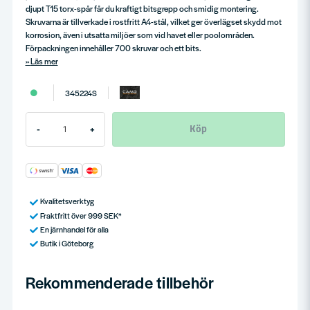
djupt T15 torx-spår får du kraftigt bitsgrepp och smidig montering.
Skruvarna är tillverkade i rostfritt A4-stål, vilket ger överlägset skydd mot
korrosion, även i utsatta miljöer som vid havet eller poolområden.
Förpackningen innehåller 700 skruvar och ett bits.
Läs mer
345224S
Köp
-
+
Kvalitetsverktyg
Fraktfritt över 999 SEK*
En järnhandel för alla
Butik i Göteborg
Rekommenderade tillbehör