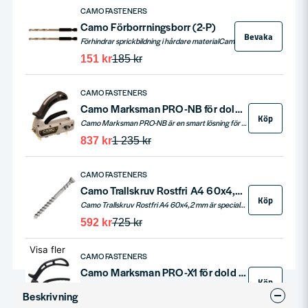
CAMO FASTENERS
Camo Förborrningsborr (2-P)
Bevaka
Förhindrar sprickbildning i hårdare materialCamo Förborrningsborr (2-pack) är det perfekta tillbehöret vid montering av trall i hårda träslag. Genom att förbora minimeras risken för sprickbildning när Camo trallskruv används, vilket ger ett snyggare och mer hållbart slutresultat. Borren är kompatibel med Camo Marksman-systemet och optimerad för dold infästning. Förpackningen innehåller två förborrningsborrar, så du har alltid en extra till hands vid större projekt. Idealisk för både professionella användare och hemmafixare som vill ha bästa möjliga finish.
151 kr
185 kr
CAMO FASTENERS
Camo Marksman PRO-NB för dold trallskruvning 85-127mm
Köp
Camo Marksman PRO-NB är en smart lösning för dold trallskruvning som ger en snygg, jämn och skruvfri trädäcksyta. Verktyget guidar skruvarna in i sidan av brädan och skapar automatiskt ett mellanrum på 1,6 mm, vilket minimerar sprickbildning och ger perfekt avstånd mellan trallbrädorna. Passar brädor med en bredd på 85–127 mm och har dubbla skruvspår för snabb installation. Kombinera med Camo trallskruv för optimalt resultat, minimal flisbildning och lång hållbarhet. Perfekt för både proffs och hemmafixare.
837 kr
1 235 kr
CAMO FASTENERS
Camo Trallskruv Rostfri A4 60x4,2mm 200st
Köp
Camo Trallskruv Rostfri A4 60x4,2 mm är specialdesignad för dold infästning med Camo Marksman tralljigg och ger en stilren trädäcksyta utan synliga skruvar. Skruven har en optimerad gänga och en patenterad mejselspets som minimerar risken för sprickbildning, även i hårda träslag. Det djupa T15 torx-spåret ger kraftigt bitsgrepp och säkerställer enkel och säker montering. Tack vare rostfritt A4-stål är skruven perfekt för utsatta miljöer som poolområden och kustnära projekt. Förpackningen innehåller 350 skruvar och ett bits.
592 kr
725 kr
Visa fler
CAMO FASTENERS
Camo Marksman PRO-X1 för dold trallskruvning 133-148mm
Köp
Camo Marksman PRO-X1 är den perfekta lösningen för dold trallskruvning, framtagen för att ge en snygg och jämn trädäcksyta utan synliga skruvhuvuden. Verktyget guidar skruvarna in i sidan på brädan och skapar automatiskt ett exakt mellanrum på 1,6 mm för att minimera spridning vid läggning av trall. Passar brädor med en bredd på 133–146 mm och har dubbla skruvspår för snabb och effektiv installation. I kombination med Camo trallskruv får du en hållbar, sprickfri och professionell finish. Perfekt för både proffs och ambitiösa hemmafixare.
Beskrivning
893 kr
1 235 kr