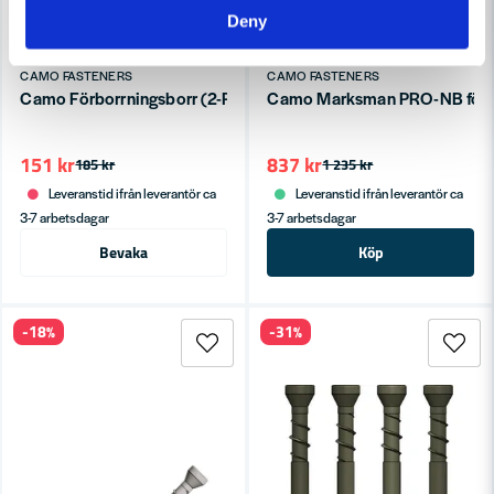
Deny
CAMO FASTENERS
CAMO FASTENERS
Camo Förborrningsborr (2-P)
Camo Marksman PRO-NB för d
151 kr
837 kr
185 kr
1 235 kr
Leveranstid ifrån leverantör ca
Leveranstid ifrån leverantör ca
3-7 arbetsdagar
3-7 arbetsdagar
Bevaka
Köp
-18%
-31%