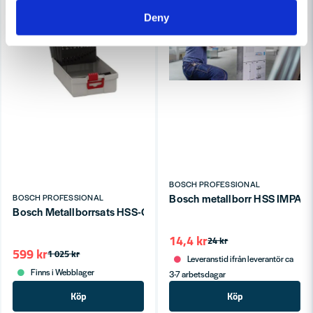
Deny
BOSCH PROFESSIONAL
Bosch metallborr HSS IMPAC
BOSCH PROFESSIONAL
Bosch Metallborrsats HSS-G 1-13mm 135° (25st)
14,4 kr
24 kr
599 kr
1 025 kr
Leveranstid ifrån leverantör ca
Finns i Webblager
3-7 arbetsdagar
Köp
Köp