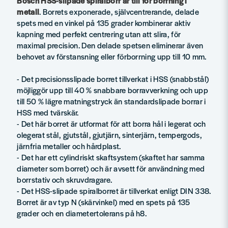
Bosch HSS-slipade spiralborr är till för borrning i
metall
. Borrets exponerade, självcentrerande, delade
spets med en vinkel på 135 grader kombinerar aktiv
kapning med perfekt centrering utan att slira, för
maximal precision. Den delade spetsen eliminerar även
behovet av förstansning eller förborrning upp till 10 mm.
- Det precisionsslipade borret tillverkat i HSS (snabbstål)
möjliggör upp till 40 % snabbare borravverkning och upp
till 50 % lägre matningstryck än standardslipade borrar i
HSS med tvärskär.
- Det här borret är utformat för att borra hål i legerat och
olegerat stål, gjutstål, gjutjärn, sinterjärn, tempergods,
järnfria metaller och hårdplast.
- Det har ett cylindriskt skaftsystem (skaftet har samma
diameter som borret) och är avsett för användning med
borrstativ och skruvdragare.
- Det HSS-slipade spiralborret är tillverkat enligt DIN 338.
Borret är av typ N (skärvinkel) med en spets på 135
grader och en diametertolerans på h8.