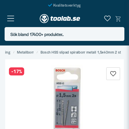
Kvalitetsverktyg
Fraktfritt över 999 SEK*
En järnhandel för alla
Sök bland 17400+ produkter..
Butik i Göteborg
agning
Metallborr
Bosch HSS slipad spiralborr metall 1,5x40mm 2 st
-
17
%