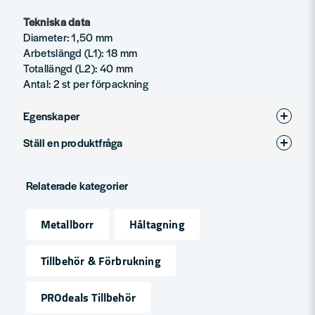
Tekniska data
Diameter: 1,50 mm
Arbetslängd (L1): 18 mm
Totallängd (L2): 40 mm
Antal: 2 st per förpackning
Egenskaper
Ställ en produktfråga
Produkttyp
Metallborr
question
Fråga oss något om denna produkten...
Relaterade kategorier
Metallborr
Håltagning
name
Namn
Tillbehör & Förbrukning
PROdeals Tillbehör
email
Mejladress