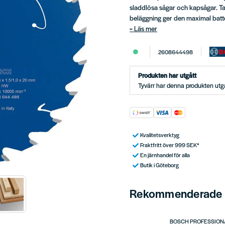
sladdlösa sågar och kapsågar. T
beläggning ger den maximal batter
Läs mer
2608644498
Produkten har utgått
Tyvärr har denna produkten utgå
Kvalitetsverktyg
Fraktfritt över 999 SEK*
En järnhandel för alla
Butik i Göteborg
Rekommenderade t
BOSCH PROFESSION