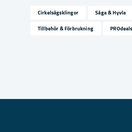
Klinghålsdiameter
Cirkelsågsklingor
Såga & Hyvla
name
email
Namn
Mejlad
Tillbehör & Förbrukning
PROdeals
Ja, ni får publicera min fråga
Skicka fråga