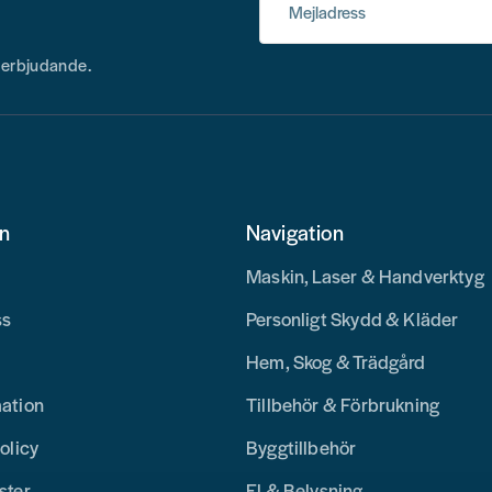
Mejladress
h erbjudande.
on
Navigation
Maskin, Laser & Handverktyg
ss
Personligt Skydd & Kläder
Hem, Skog & Trädgård
mation
Tillbehör & Förbrukning
olicy
Byggtillbehör
ster
El & Belysning