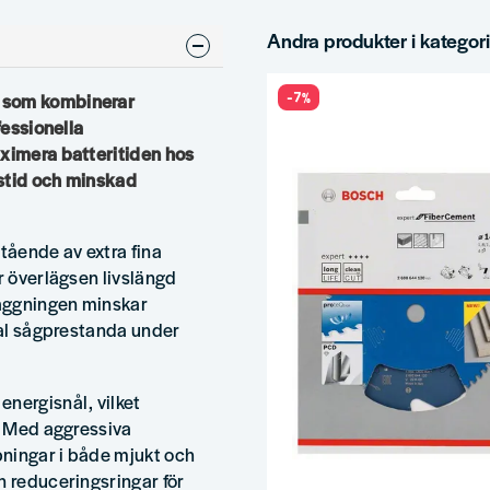
Andra produkter i kategor
-7%
a som kombinerar
fessionella
aximera batteritiden hos
tstid och minskad
tående av extra fina
r överlägsen livslängd
läggningen minskar
imal sågprestanda under
energisnål, vilket
g. Med aggressiva
pningar i både mjukt och
n reduceringsringar för