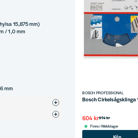
hylsa 15,875 mm)
mm / 1,0 mm
136 mm
BOSCH PROFESSIONAL
Bosch Cirkelsågsklin
Sågklinga
604 kr
914 kr
Finns i Webblager
136
Köp