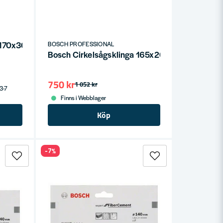
ga 170x30x2,2mm 4T EXPERT FOR FIBER CEMENT
BOSCH PROFESSIONAL
Bosch Cirkelsågsklinga 165x20x2,2mm 4T E
750 kr
1 052 kr
 3-7
Finns i Webblager
Köp
-7%