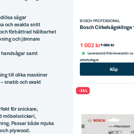
ddlösa sågar
BOSCH PROFESSIONAL
a och exakta snitt
Bosch Cirkelsågsklin
och förbättrad hållbarhet
ukning och jämnare
1 002 kr
1 082 kr
ch handsågar samt
Leveranstid ifrån leverantör ca
arbetsdagar
Köp
ng till olika maskiner
 – snabb och exakt
-34%
fekt för snickare,
d möbelsnickeri,
gning. Passar både mjuka
r och plywood.