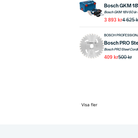
3 893 kr
4 625 k
BOSCH PROFESSION
409 kr
500 kr
Visa fler