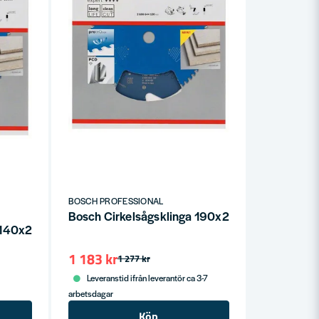
BOSCH PROFESSIONAL
Bosch Cirkelsågsklinga 190x20x2,2mm 4T E
ga 140x20mm 4T EXPERT FOR FIBER CEMENT
1 183 kr
1 277 kr
Leveranstid ifrån leverantör ca 3-7
arbetsdagar
Köp