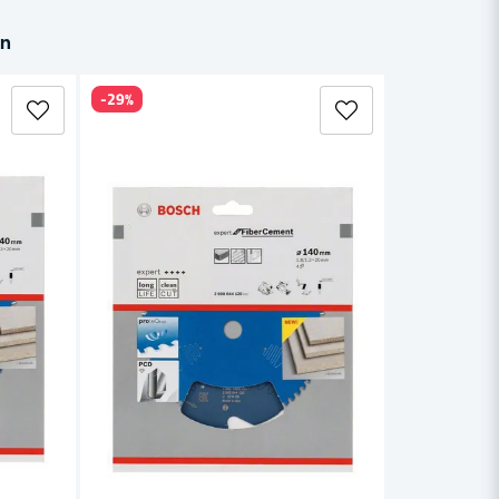
in
-29%