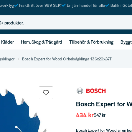
tsverktyg
Fraktfritt över 999 SEK*
En järnhandel för alla
Butik i Göte
rodukter..
& Kläder
Hem, Skog & Trädgård
Tillbehör & Förbrukning
Byggt
gsklingor
Bosch Expert for Wood Cirkelsågklinga 136x20x24T
Bosch Expert for 
434 kr
547 kr
Bosch Expert for Wood är en hög