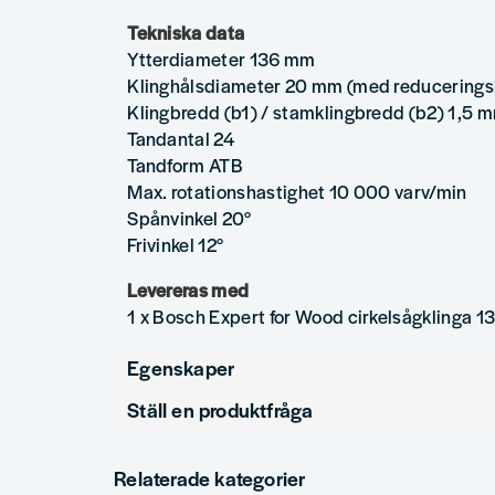
Tekniska data
Ytterdiameter 136 mm
Klinghålsdiameter 20 mm (med reducerings
Klingbredd (b1) / stamklingbredd (b2) 1,5 
Tandantal 24
Tandform ATB
Max. rotationshastighet 10 000 varv/min
Spånvinkel 20°
Frivinkel 12°
Levereras med
1 x Bosch Expert for Wood cirkelsågklinga 
Egenskaper
Ställ en produktfråga
Produkttyp
question
Diameter (mm)
Fråga oss något om denna produkten...
Relaterade kategorier