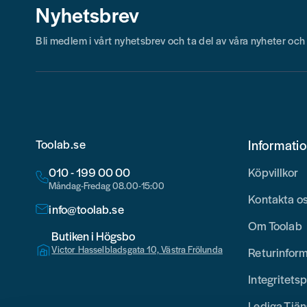
Nyhetsbrev
Bli medlem i vårt nyhetsbrev och ta del av våra nyheter oc
Toolab.se
Informati
010 - 199 00 00
Köpvillkor
Måndag-Fredag 08.00-15:00
Kontakta o
info@toolab.se
Om Toolab
Butiken i Högsbo
Victor Hasselbladsgata 10, Västra Frölunda
Returinfor
Integritetsp
Lediga Tjän