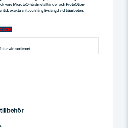
ack vare MicroteQ-hårdmetalltänder och ProteQtion-
itid, exakta snitt och lång livslängd vid träarbeten.
tt ur vårt sortiment
illbehör
AL