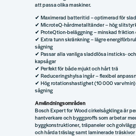
att passa olika maskiner.
✔ Maximerad batteritid – optimerad för sla
✔ MicroteQ-hårdmetalltänder – hög slitstyrk
✔ ProteQtion-beläggning – minskad friktion 
✔ Extra tunn skränkning – lägre energiförbr
sågning
✔ Passar alla vanliga sladdlösa insticks- o
kapsågar
✔ Perfekt för både mjukt och hårt trä
✔ Reduceringshylsa ingår – flexibel anpassni
✔ Hög rotationshastighet (10 000 varv/min)
sågning
Användningsområden
Bosch Expert for Wood cirkelsågklinga är per
hantverkare och byggproffs som arbetar me
byggkonstruktioner, träpaneler och golvläg
och hårda träslag samt laminerade träskivo