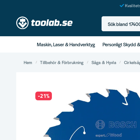
Kvalite
Sök bland 17400+ p
Maskin, Laser & Handverktyg
Personligt Skydd 
Hem
Tillbehör & Förbrukning
Såga & Hyvla
Cirkelså
-
21
%