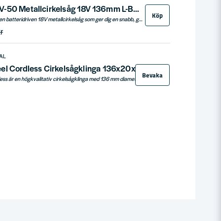
Bosch GKM 18V-50 Metallcirkelsåg 18V 136mm L-BOXX (utan batterier)
Köp
Bosch GKM 18V-50 är en batteridriven 18V metallcirkelsåg som ger dig en snabb, gnistfri sågning i metall. Denna batteridrivna metallcirkelsågen är välbalanserad, ergonomisk och kompakt i formatet. Levereras utan batterier och laddare.
r
AL
Bosch PRO Steel Cordless Cirkelsågklinga 136x20x30T
Bevaka
Bosch PRO Steel Cordless är en högkvalitativ cirkelsågklinga med 136 mm diameter, 20 mm centrumhål och 30 tänder, optimerad för torrkapning av stål. Den tunna skränkningen minskar energiförbrukningen och förlänger batteriets livslängd vid användning med sladdlösa verktyg.