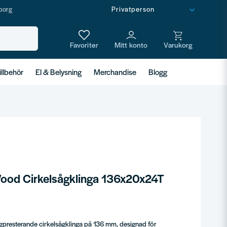
borg
illbehör
El & Belysning
Merchandise
Blogg
Wood Cirkelsågklinga 136x20x24T
presterande cirkelsågklinga på 136 mm, designad för