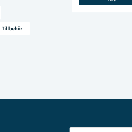
20mm
ress
 Tillbehör