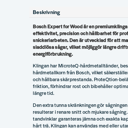
Beskrivning
Bosch Expert for Wood är en premiumkling
effektivitet, precision och hållbarhet för pro
snickeriarbeten. Den är utvecklad för att m
sladdlösa sågar, vilket möjliggör längre drif
energiförbrukning.
Klingan har MicroteQ-hårdmetalltänder, bes
hårdmetallkorn från Bosch, vilket säkerställe
och hållbara skärprestanda. ProteQtion-be
friktion, förhindrar rost och bibehåller opt
längre tid.
Den extra tunna skränkningen gör sågningen 
resulterar i renare snitt och mjukare sågnin
tandvinklar garanteras jämna och exakta ka
hårt trä. Klingan kan användas med eller uta