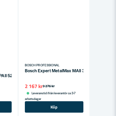
BOSCH PROFESSIONAL
Bosch Expert MetalMax MAII 32 AIT blad för mu
AII 52 APIT blad för multiverktyg 52 mm
2 167 kr
3 276 kr
Leveranstid ifrån leverantör ca 3-7
arbetsdagar
Köp