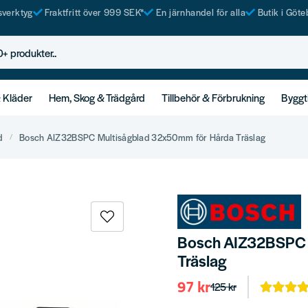
tsverktyg
Fraktfritt över 999 SEK*
En järnhandel för alla
Butik i Göte
rodukter..
& Kläder
Hem, Skog & Trädgård
Tillbehör & Förbrukning
Byggt
d
Bosch AIZ32BSPC Multisågblad 32x50mm för Hårda Träslag
Bosch AIZ32BSPC 
Träslag
97 kr
125 kr