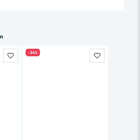
in
-34%