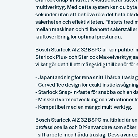
multiverktyg. Med detta system kan du byta 
sekunder utan att behöva röra det heta blade
säkerheten och effektiviteten. Fästets tredi
mellan maskinen och tillbehöret säkerställer
kraftöverföring för optimal prestanda.
Bosch Starlock AIZ 32 BSPC är kompatibel me
Starlock Plus- och Starlock Max-elverktyg s
vilket gör det till ett mångsidigt tillbehör för
- Japantandning för rena snitt i hårda träslag
- Curved-Tec design för exakt instickssågning
- Starlock Snap-In-fäste för snabba och enkl
- Minskad värmeutveckling och vibrationer fö
- Kompatibel med en mängd multiverktyg.
Bosch Starlock AIZ 32 BSPC multiblad är en i
professionella och DIY-användare som söker p
i sitt arbete med hårda träslag. Dess avan