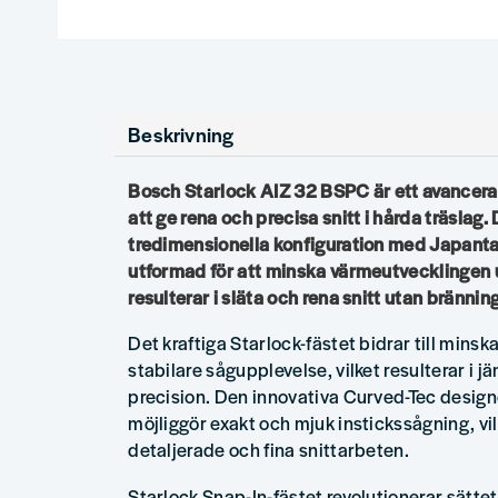
Beskrivning
Bosch Starlock AIZ 32 BSPC är ett avancerat
att ge rena och precisa snitt i hårda träslag.
tredimensionella konfiguration med Japanta
utformad för att minska värmeutvecklingen u
resulterar i släta och rena snitt utan bränning
Det kraftiga Starlock-fästet bidrar till mins
stabilare sågupplevelse, vilket resulterar i j
precision. Den innovativa Curved-Tec desig
möjliggör exakt och mjuk instickssågning, vilk
detaljerade och fina snittarbeten.
Starlock Snap-In-fästet revolutionerar sättet