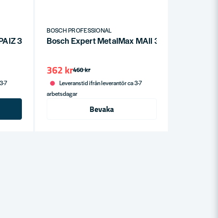
BOSCH PROFESSIONAL
AIZ 32 APIT blad för multiverktyg 32 mm, 10 st
Bosch Expert MetalMax MAII 32 AIT blad för m
362 kr
460 kr
 3-7
Leveranstid ifrån leverantör ca 3-7
arbetsdagar
Bevaka