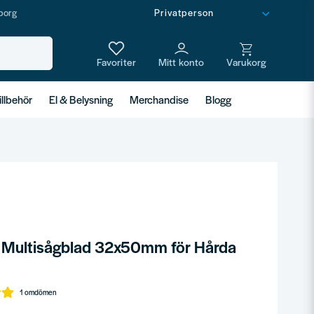
borg
illbehör
El & Belysning
Merchandise
Blogg
Multisågblad 32x50mm för Hårda
1 omdömen