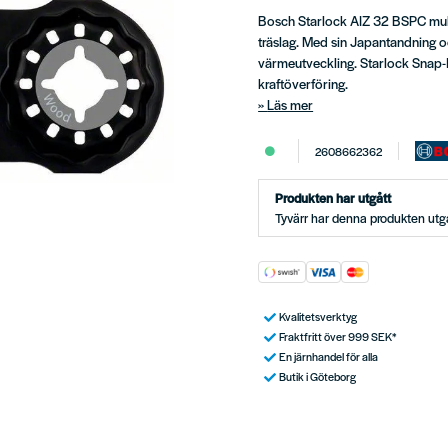
Bosch Starlock AIZ 32 BSPC multib
träslag. Med sin Japantandning o
värmeutveckling. Starlock Snap-I
kraftöverföring.
Läs mer
2608662362
Produkten har utgått
Tyvärr har denna produkten utgå
Kvalitetsverktyg
Fraktfritt över 999 SEK*
En järnhandel för alla
Butik i Göteborg