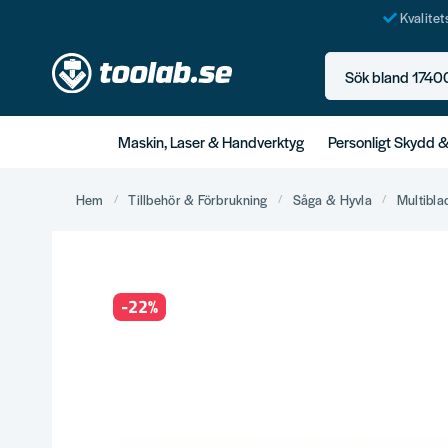
Kvalite
Sök bland 17400+ p
Maskin, Laser & Handverktyg
Personligt Skydd 
Hem
Tillbehör & Förbrukning
Såga & Hyvla
Multibla
-
22
%