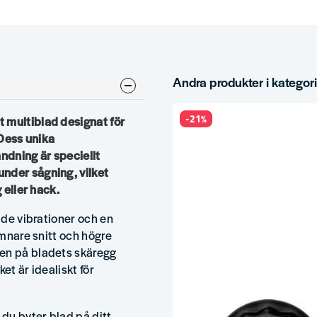
Andra produkter i kategor
-21%
 multiblad designat för
 Dess unika
ndning är speciellt
nder sågning, vilket
 eller hack.
kade vibrationer och en
ämnare snitt och högre
nen på bladets skäregg
et är idealiskt för
 du byter blad på ditt