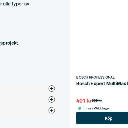
ör alla typer av
sprojekt.
BOSCH PROFESSIONAL
Bosch Expert MultiMax P
401 kr
509 kr
blad
Finns i Webblager
Köp