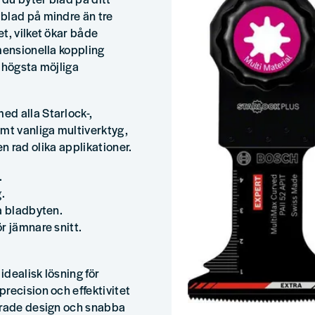
blad på mindre än tre
t, vilket ökar både
mensionella koppling
 högsta möjliga
d alla Starlock-,
amt vanliga multiverktyg,
 en rad olika applikationer.
.
.
a bladbyten.
r jämnare snitt.
dealisk lösning för
recision och effektivitet
cerade design och snabba