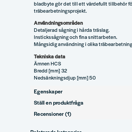
bladbyte gör det till ett värdefullt tillbehör f
träbearbetningsprojekt.
Användningsområden
Detaljerad sågning i hårda träslag.
Instickssågning och fina snittarbeten.
Mångsidig användning i olika träbearbetning
Tekniska data
Ämnen HCS
Bredd [mm] 32
Nedsänkningsdjup [mm] 50
Egenskaper
Ställ en produktfråga
Produkttyp
Såg
Recensioner (1)
question
För material
Trä
Fråga oss något om denna produkten...
Daniel
Relaterade kategorier