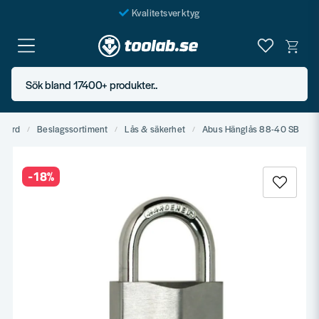
Kvalitetsverktyg
Fraktfritt över 999 SEK*
En järnhandel för alla
Sök bland 17400+ produkter..
Butik i Göteborg
dgård
Beslagssortiment
Lås & säkerhet
Abus Hänglås 88-40 SB
-
18
%