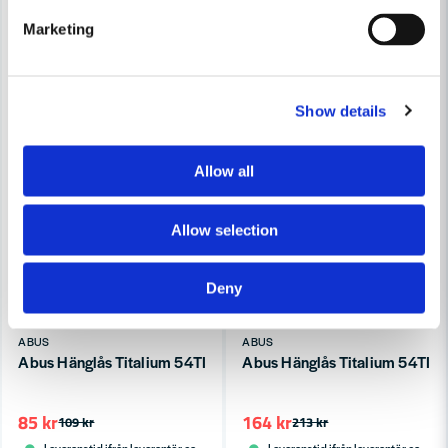
Marketing
Show details
Allow all
Allow selection
Deny
ABUS
ABUS
Abus Hänglås Titalium 54TI/30 SB
Abus Hänglås Titalium 54TI/
85 kr
164 kr
109 kr
213 kr
Leveranstid ifrån leverantör ca
Leveranstid ifrån leverantör ca