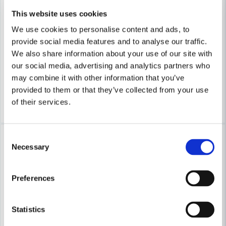
This website uses cookies
ABUS
ABUS
Abus Dörrkedja SK 69
Abus Hänglås Titalium 54TI/
We use cookies to personalise content and ads, to
provide social media features and to analyse our traffic.
We also share information about your use of our site with
200 kr
250 kr
261 kr
307 kr
our social media, advertising and analytics partners who
Leveranstid ifrån leverantör ca
Leveranstid ifrån leverantör ca
may combine it with other information that you’ve
3-7 arbetsdagar
3-7 arbetsdagar
provided to them or that they’ve collected from your use
Köp
Köp
of their services.
-22%
-23%
Consent
Necessary
Selection
Preferences
Statistics