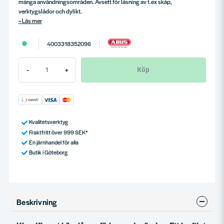
många användningsområden. Avsett för låsning av t.ex skåp,
verktygslådor och dylikt.
Läs mer
4003318352096
Köp
-
+
Kvalitetsverktyg
Fraktfritt över 999 SEK*
En järnhandel för alla
Butik i Göteborg
Beskrivning