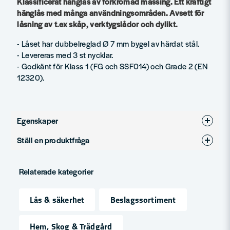
Klassificerat hänglås av förkromad mässing. Ett kraftigt
hänglås med många användningsområden. Avsett för
låsning av t.ex skåp, verktygslådor och dylikt.
- Låset har dubbelreglad Ø 7 mm bygel av härdat stål.
- Levereras med 3 st nycklar.
- Godkänt för Klass 1 (FG och SSF014) och Grade 2 (EN
12320).
Egenskaper
Ställ en produktfråga
Produkttyp
Hänglås
question
Fråga oss något om denna produkten...
Relaterade kategorier
Lås & säkerhet
Beslagssortiment
name
Namn
Hem, Skog & Trädgård