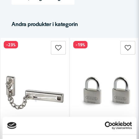
email
Mejladress
Andra produkter i kategorin
-23%
-19%
Ja, ni får publicera min fråga
Skicka fråga