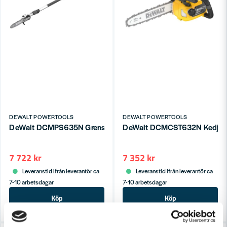
DEWALT POWERTOOLS
DEWALT POWERTOOLS
DeWalt DCMPS635N Grensåg 54V XR FLEXVOLT (utan batterie
DeWalt DCMCST632N Kedjesåg
7 722 kr
7 352 kr
Leveranstid ifrån leverantör ca
Leveranstid ifrån leverantör ca
7-10 arbetsdagar
7-10 arbetsdagar
Köp
Köp