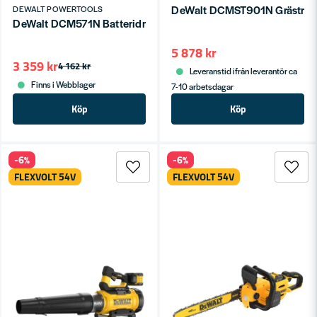
DeWalt DCMST901N Grästrimme
DEWALT POWERTOOLS
DeWalt DCM571N Batteridriven Röjsåg 54V FlexVolt (utan batte
5 878 kr
3 359 kr
4 162 kr
Leveranstid ifrån leverantör ca
Finns i Webblager
7-10 arbetsdagar
Köp
Köp
-6%
-6%
FLEXVOLT 54V
FLEXVOLT 54V