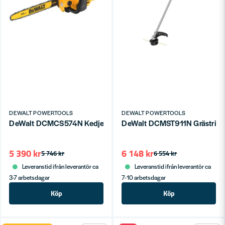
DEWALT POWERTOOLS
DEWALT POWERTOOLS
DeWalt DCMCS574N Kedjesåg 45cm 54V FLEXVOLT (utan batte
DeWalt DCMST911N Grästrimme
5 390 kr
6 148 kr
5 746 kr
6 554 kr
Leveranstid ifrån leverantör ca
Leveranstid ifrån leverantör ca
3-7 arbetsdagar
7-10 arbetsdagar
Köp
Köp