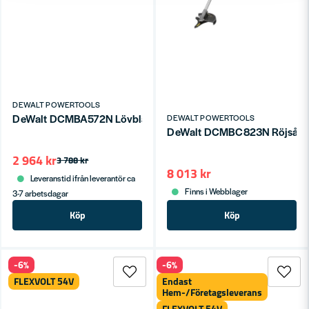
DEWALT POWERTOOLS
DeWalt DCMBA572N Lövblås 54V (utan batteri)
DEWALT POWERTOOLS
DeWalt DCMBC823N Röjsåg 54V
2 964 kr
3 788 kr
8 013 kr
Leveranstid ifrån leverantör ca
Finns i Webblager
3-7 arbetsdagar
Köp
Köp
-6%
-6%
FLEXVOLT 54V
Endast
Hem-/Företagsleverans