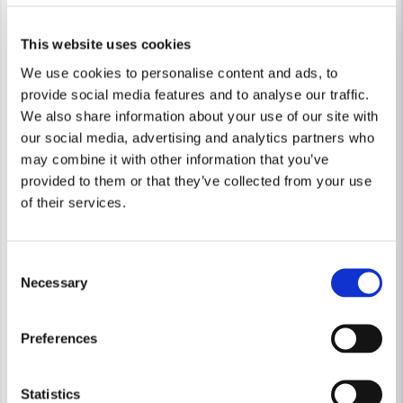
-24%
-6%
FLEXVOLT 54V
FLEXVOLT 54V
This website uses cookies
Endast
Hem-/Företagsleverans
We use cookies to personalise content and ads, to
provide social media features and to analyse our traffic.
We also share information about your use of our site with
our social media, advertising and analytics partners who
may combine it with other information that you’ve
provided to them or that they’ve collected from your use
of their services.
Consent
Necessary
Selection
Preferences
DEWALT POWERTOOLS
DEWALT POWERTOOLS
Statistics
DeWalt DCMBA572X1 Lövblås 54V (1x9,0ah)
DeWalt DCMWSP660N Gräsklipp