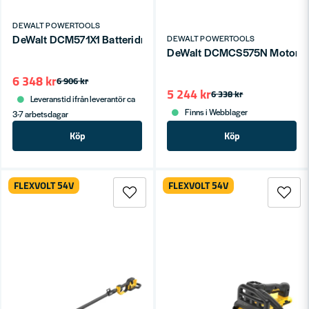
DEWALT POWERTOOLS
DeWalt DCM571X1 Batteridriven Röjsåg/Trimmer 54V (1x3,0/9
DEWALT POWERTOOLS
DeWalt DCMCS575N Motorsåg X
6 348 kr
6 906 kr
5 244 kr
6 338 kr
Leveranstid ifrån leverantör ca
Finns i Webblager
3-7 arbetsdagar
Köp
Köp
FLEXVOLT 54V
FLEXVOLT 54V