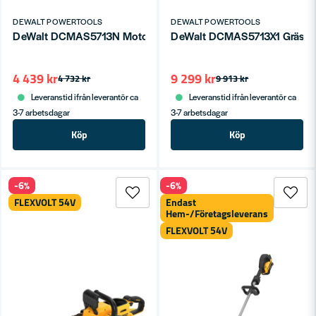
DEWALT POWERTOOLS
DEWALT POWERTOOLS
DeWalt DCMAS5713X1 Grästri
DeWalt DCMAS5713N Motorenhet Till Mu
4 439 kr
9 299 kr
4 732 kr
9 913 kr
Leveranstid ifrån leverantör ca
Leveranstid ifrån leverantör ca
3-7 arbetsdagar
3-7 arbetsdagar
Köp
Köp
-6%
-6%
FLEXVOLT 54V
Endast
Hem-/Företagsleverans
FLEXVOLT 54V