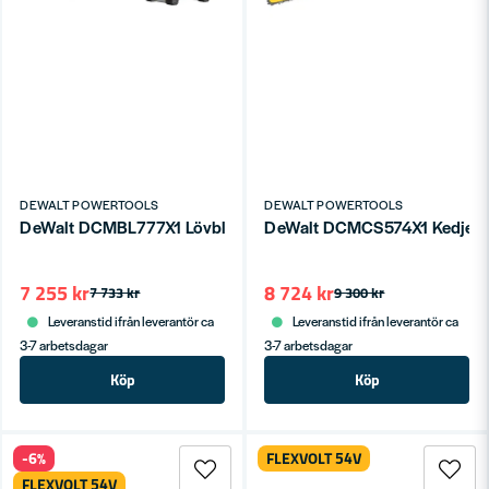
DEWALT POWERTOOLS
DEWALT POWERTOOLS
DeWalt DCMBL777X1 Lövblås 54V XR FLEXVOLT (1x9,0ah)
DeWalt DCMCS574X1 Kedjeså
7 255 kr
8 724 kr
7 733 kr
9 300 kr
Leveranstid ifrån leverantör ca
Leveranstid ifrån leverantör ca
3-7 arbetsdagar
3-7 arbetsdagar
Köp
Köp
-6%
FLEXVOLT 54V
FLEXVOLT 54V