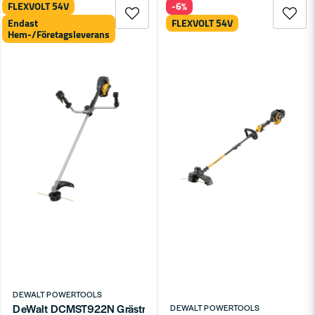
FLEXVOLT 54V
-6%
Endast
FLEXVOLT 54V
Hem-/Företagsleverans
DEWALT POWERTOOLS
DeWalt DCMST922N Grästrimmer Bygel 54V XR (utan batterier
DEWALT POWERTOOLS