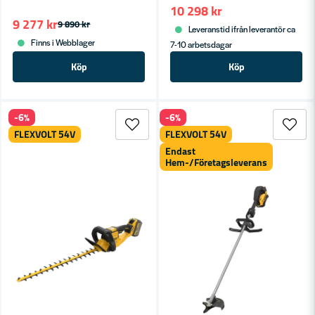
10 298 kr
9 277 kr
9 890 kr
Leveranstid ifrån leverantör ca
Finns i Webblager
7-10 arbetsdagar
Köp
Köp
-6%
-6%
FLEXVOLT 54V
FLEXVOLT 54V
Endast
Hem-/Företagsleverans