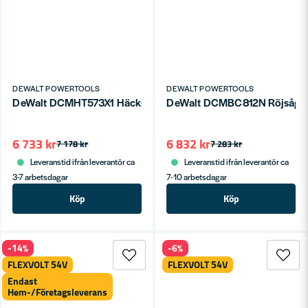
DEWALT POWERTOOLS
DEWALT POWERTOOLS
DeWalt DCMHT573X1 Häcksax 54V FLEXVOLT 660mm (1x9,0a
DeWalt DCMBC812N Röjsåg 54V
6 733 kr
6 832 kr
7 178 kr
7 283 kr
Leveranstid ifrån leverantör ca
Leveranstid ifrån leverantör ca
3-7 arbetsdagar
7-10 arbetsdagar
Köp
Köp
-14%
-6%
FLEXVOLT 54V
FLEXVOLT 54V
Endast
Hem-/Företagsleverans