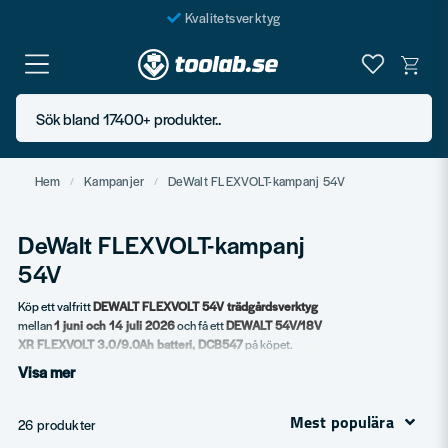
Kvalitetsverktyg
Fraktfritt över 999 SEK*
En järnhandel för alla
Sök bland 17400+ produkter..
Butik i Göteborg
Hem
Kampanjer
DeWalt FLEXVOLT-kampanj 54V
DeWalt FLEXVOLT-kampanj
54V
Köp ett valfritt
DEWALT FLEXVOLT 54V trädgårdsverktyg
mellan
1 juni och 14 juli 2026
och få ett
DEWALT 54V/18V
XR FLEXVOLT 3.0/9.0Ah batteri, DCB547
på köpet.
Visa mer
Passa på att uppgradera trädgårdsarbetet med kraftfulla
DEWALT FLEXVOLT-produkter. Under kampanjperioden får
du ett FLEXVOLT-batteri utan extra kostnad när du köper
Mest populära
26 produkter
valfritt 54V trädgårdsverktyg. Registrera ditt köp på