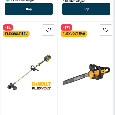
Finns i Webblager
7-10 arbetsdagar
Köp
Köp
-8%
-17%
FLEXVOLT 54V
FLEXVOLT 54V