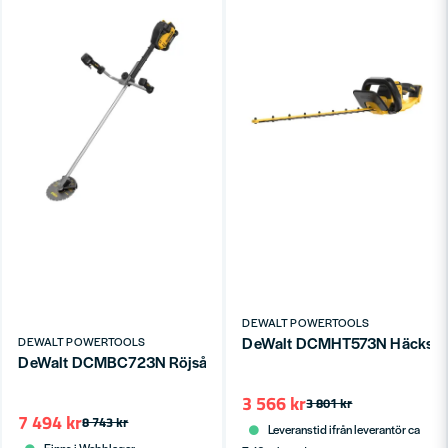
DEWALT POWERTOOLS
DeWalt DCMHT573N Häcksax 
DEWALT POWERTOOLS
DeWalt DCMBC723N Röjsåg XR 54V (utan batterier)
3 566 kr
3 801 kr
7 494 kr
8 743 kr
Leveranstid ifrån leverantör ca