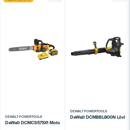
DEWALT POWERTOOLS
DeWalt DCMBBL800N Lövblås 
DEWALT POWERTOOLS
DeWalt DCMCS575X1 Motorsåg XR FLEXVOLT 54V 50cm (1x9,