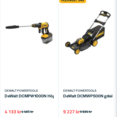
FLEXVOLT 54V
DEWALT POWERTOOLS
DEWALT POWERTOOLS
DeWalt DCMPW1000N Högtryckstvätt 54V FLEXVOLT (utan batt
DeWalt DCMWP500N gräsklippa
4 133 kr
9 227 kr
4 405 kr
9 836 kr