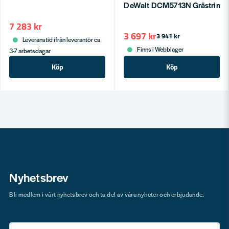
DeWalt DCM5713N Grästrimmer 
7 283 kr
3 697 kr
3 941 kr
Leveranstid ifrån leverantör ca
Finns i Webblager
3-7 arbetsdagar
Köp
Köp
Nyhetsbrev
Bli medlem i vårt nyhetsbrev och ta del av våra nyheter och erbjudande.