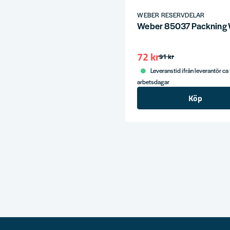
WEBER RESERVDELAR
Weber 85037 Packnin
72 kr
91 kr
Leveranstid ifrån leverantör ca
arbetsdagar
Köp