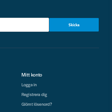
email
Skicka
Mitt konto
Logga in
Registrera dig
Glömt lösenord?