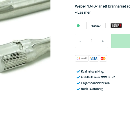
Weber 10467 är ett brännarset so
Läs mer
10467
-
+
Kvalitetsverktyg
Fraktfritt över 999 SEK*
En järnhandel för alla
Butik i Göteborg