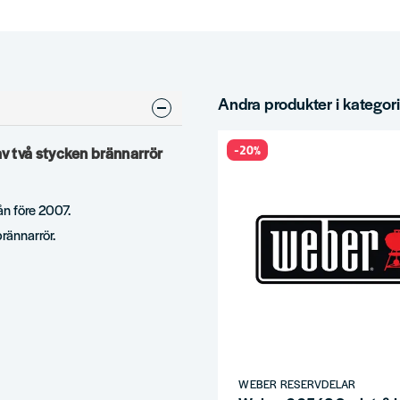
Andra produkter i kategor
-20%
v två stycken brännarrör
ån före 2007.
rännarrör.
WEBER RESERVDELAR