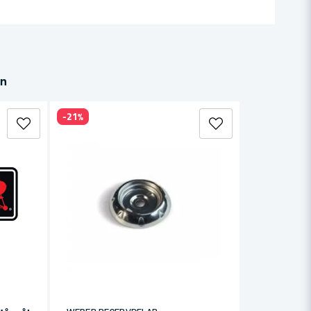
in
-21%