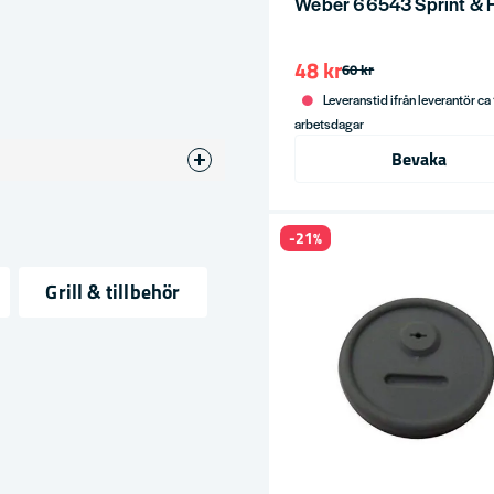
Weber 66543 Sprint & H
48 kr
60 kr
Leveranstid ifrån leverantör ca
arbetsdagar
Bevaka
-21%
Grill & tillbehör
ress