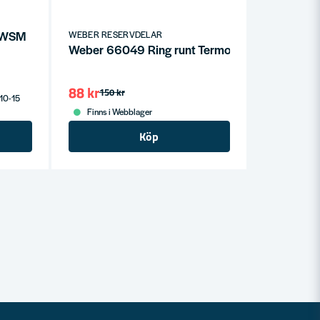
g WSM
WEBER RESERVDELAR
Weber 66049 Ring runt Termometer Genesis II
88 kr
150 kr
 10-15
Finns i Webblager
Köp