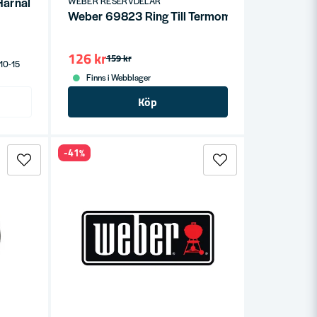
årnål Q-lock
WEBER RESERVDELAR
Weber 69823 Ring Till Termometer Spirit (2013
126 kr
159 kr
 10-15
Finns i Webblager
Köp
-41%