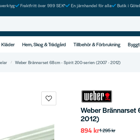
tsverktyg
Fraktfritt över 999 SEK*
En järnhandel för alla
Butik i Göte
& Kläder
Hem, Skog & Trädgård
Tillbehör & Förbrukning
Byggt
elar
Weber Brännarset 68cm - Spirit 200-serien (2007 - 2012)
Weber Brännarset 6
2012)
894 kr
1 295 kr