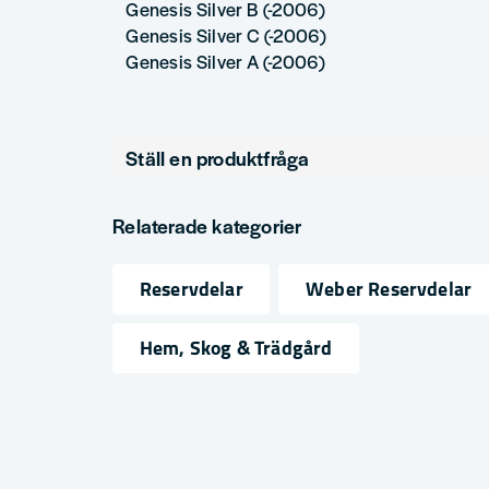
Genesis Silver B (-2006)
Genesis Silver C (-2006)
Genesis Silver A (-2006)
Ställ en produktfråga
question
Fråga oss något om denna produkten...
Relaterade kategorier
Reservdelar
Weber Reservdelar
name
email
Namn
Mejlad
Hem, Skog & Trädgård
Ja, ni får publicera min fråga