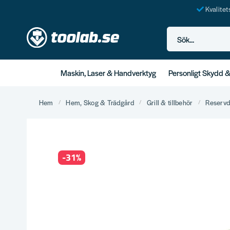
Kvalite
Sök...
Maskin, Laser & Handverktyg
Personligt Skydd 
Hem
Hem, Skog & Trädgård
Grill & tillbehör
Reservd
-
31
%