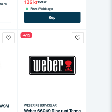
126 kr
159 kr
 10-15
Finns i Webblager
Köp
-41%
g WSM
WEBER RESERVDELAR
Weber 66049 Ring runt Termometer Genesis II