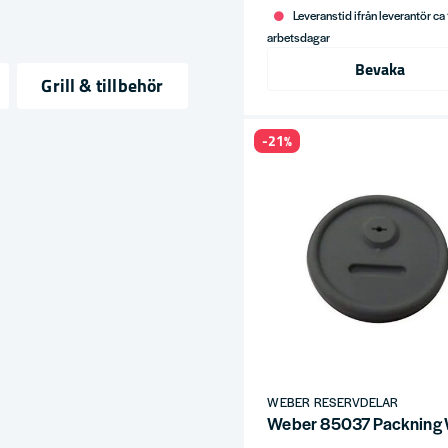
Leveranstid ifrån leverantör ca
arbetsdagar
Bevaka
Grill & tillbehör
ress
-21%
servdelar i lång
r grillen 20 år
WEBER RESERVDELAR
Weber 85037 Packnin