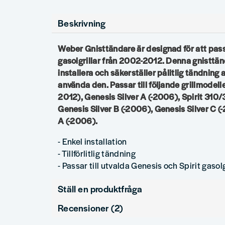
Beskrivning
Weber Gnisttändare är designad för att pass
gasolgrillar från 2002-2012. Denna gnisttänd
installera och säkerställer pålitlig tändning a
använda den. Passar till följande grillmodell
2012), Genesis Silver A (-2006), Spirit 310
Genesis Silver B (-2006), Genesis Silver C (
A (-2006).
- Enkel installation
- Tillförlitlig tändning
- Passar till utvalda Genesis och Spirit gasolg
Ställ en produktfråga
Recensioner (2)
question
Fråga oss något om denna produkten...