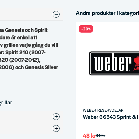
Andra produkter i kategor
-20%
a Genesis och Spirit
are är enkel att
v grillen varje gång du vill
er: Spirit 210 (2007-
/320 (2007-2012),
-2006) och Genesis Silver
rillar
WEBER RESERVDELAR
Weber 66543 Sprint & H
48 kr
60 kr