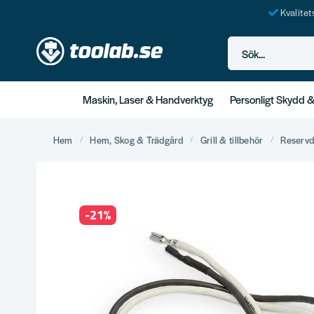
Kvalite
Sök...
Maskin, Laser & Handverktyg
Personligt Skydd 
Hem
Hem, Skog & Trädgård
Grill & tillbehör
Reservd
-
21
%