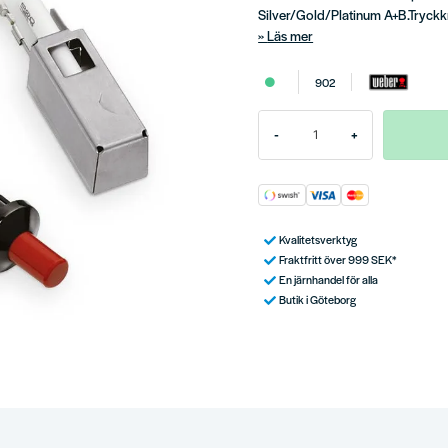
Silver/Gold/Platinum A+B.Tryckk
Läs mer
902
-
+
Kvalitetsverktyg
Fraktfritt över 999 SEK*
En järnhandel för alla
Butik i Göteborg