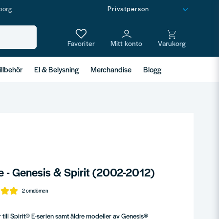
borg
illbehör
El & Belysning
Merchandise
Blogg
 - Genesis & Spirit (2002-2012)
2 omdömen
ill Spirit® E-serien samt äldre modeller av Genesis®