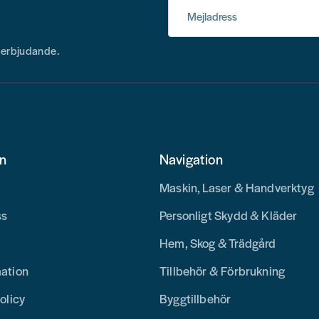
Mejladress
h erbjudande.
on
Navigation
Maskin, Laser & Handverktyg
ss
Personligt Skydd & Kläder
Hem, Skog & Trädgård
mation
Tillbehör & Förbrukning
olicy
Byggtillbehör