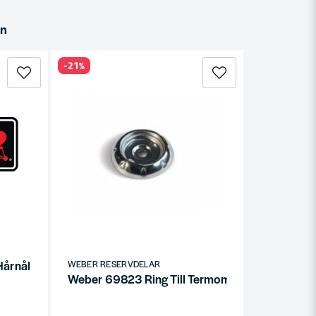
in
-21%
årnål Q-lock
WEBER RESERVDELAR
Weber 69823 Ring Till Termometer Spirit (2013