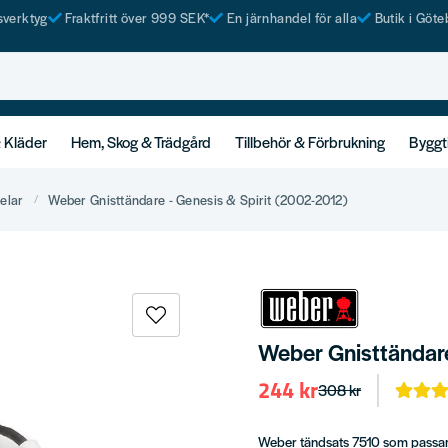
tsverktyg
Fraktfritt över 999 SEK*
En järnhandel för alla
Butik i Göte
& Kläder
Hem, Skog & Trädgård
Tillbehör & Förbrukning
Byggt
elar
Weber Gnisttändare - Genesis & Spirit (2002-2012)
Weber Gnisttändare
244 kr
308 kr
Weber tändsats 7510 som passar t