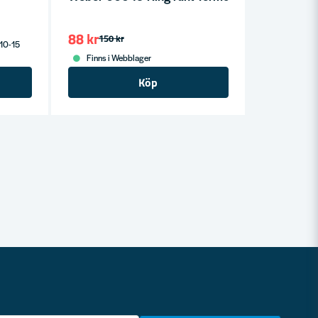
88 kr
150 kr
 10-15
Finns i Webblager
Köp