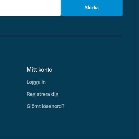
email
Skicka
Mitt konto
Logga in
Registrera dig
Glömt lösenord?