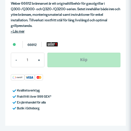
Weber 66612 brännarset är ett originaltillbehör för gasolgrillar i
Q300-/Q3000- och Q320-/Q3200-serien. Setet innehåller både inre och
yttre brännare, monteringsmaterial samt instruktioner för enkel
installation. Tillverkat i rostfritt stål för lång livslängd och optimal
grillprestanda.
Läs mer
66612
Köp
-
+
Kvalitetsverktyg
Fraktfritt över 999 SEK*
En järnhandel för alla
Butik i Göteborg