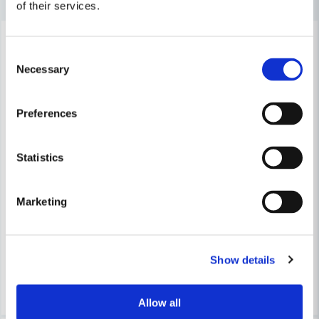
of their services.
Ja, ni får publicera min fråga
Peter
för 9 månader sedan
-21%
-21%
Consent
Necessary
Selection
Preferences
Skicka fråga
Statistics
WEBER RESERVDELAR
WEBER RESERVDELAR
Weber 66640 Tändsats - Q3000/Q300
Weber 65780 Regulator Med
Marketing
295 kr
1 773 kr
372 kr
2 234 kr
Leveranstid ifrån leverantör ca
Leveranstid ifrån leverantör ca
10-15 arbetsdagar
10-15 arbetsdagar
Show details
Köp
Köp
Allow all