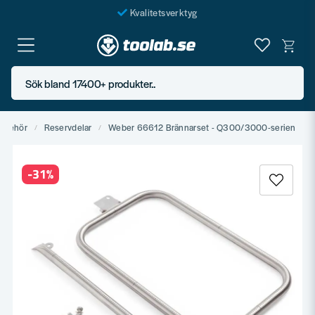
Kvalitetsverktyg
Fraktfritt över 999 SEK*
En järnhandel för alla
Sök bland 17400+ produkter..
Butik i Göteborg
illbehör
Reservdelar
Weber 66612 Brännarset - Q300/3000-serien
-
31
%