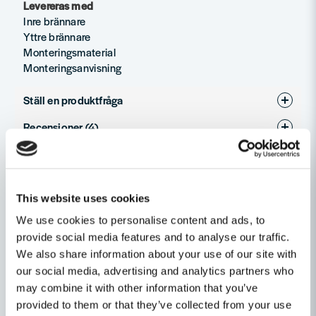
Levereras med
Inre brännare
Yttre brännare
Monteringsmaterial
Monteringsanvisning
Ställ en produktfråga
Recensioner (4)
question
Fråga oss något om denna produkten...
Anonym
Relaterade kategorier
för 1 månad sedan
Tack för perfekt service och mycket snabb
This website uses cookies
name
Reservdelar
Weber Reservdelar
leverans. Nu fungerar min grill helt perfekt igen!
Namn
We use cookies to personalise content and ads, to
Morgan
provide social media features and to analyse our traffic.
Grill & tillbehör
Hem, Skog & Trädgård
för 1 månad sedan
We also share information about your use of our site with
email
Snabb leverans, o varan passade perfekt.
Mejladress
our social media, advertising and analytics partners who
may combine it with other information that you’ve
Lars
Andra produkter i kategorin
provided to them or that they’ve collected from your use
för 2 månader sedan