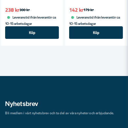
238 kr
142 kr
300 kr
179 kr
Leveranstid ifrån leverantör ca
Leveranstid ifrån leverantör ca
10-15 arbetsdagar
10-15 arbetsdagar
Köp
Köp
Nyhetsbrev
Bli medlem i vårt nyhetsbrev och ta del av våra nyheter och erbjudande.