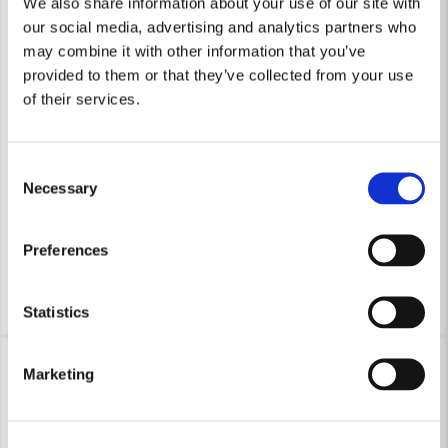
We also share information about your use of our site with
our social media, advertising and analytics partners who
may combine it with other information that you’ve
Skicka fråga
provided to them or that they’ve collected from your use
of their services.
WEBER RESERVDELAR
Weber 66543 Sprint & Hårnål Q-lock
WEBER RESERVDELAR
Weber 69823 Ring Till Termome
Consent
Necessary
Selection
48 kr
60 kr
126 kr
159 kr
Leveranstid ifrån leverantör ca
Preferences
Finns i Webblager
10-15 arbetsdagar
Bevaka
Köp
Statistics
-21%
-41%
Marketing