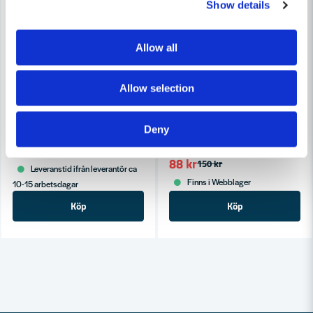
Show details
Allow all
Allow selection
WEBER RESERVDELAR
Weber 85037 Packning WSM
WEBER RESERVDELAR
Weber 66049 Ring runt Termo
Deny
72 kr
91 kr
88 kr
150 kr
Leveranstid ifrån leverantör ca
Finns i Webblager
10-15 arbetsdagar
Köp
Köp