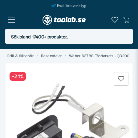
Kvalitetsverktyg
Fraktfritt över 999 SEK*
En järnhandel för alla
Sök bland 17400+ produkter..
Butik i Göteborg
Grill & tillbehör
Reservdelar
Weber 63788 Tändarsats - Q3200
-
21
%