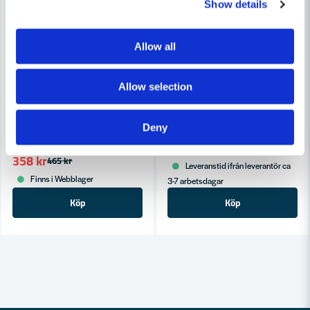
Show details
Allow all
Allow selection
FRESH
Fresh Tallriksventil 150
PAX
Brytare allpolig PAX Passad
Deny
97 kr
157 kr
358 kr
465 kr
Leveranstid ifrån leverantör ca
Finns i Webblager
3-7 arbetsdagar
Köp
Köp