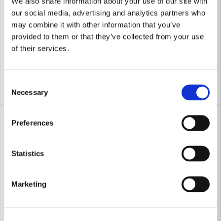
We also share information about your use of our site with
PAX
PAX
PAX Passad 30 Badrumsfläkt för vägg och tak
Kallrasspjäll PAX Passad
our social media, advertising and analytics partners who
may combine it with other information that you’ve
provided to them or that they’ve collected from your use
1 771 kr
368 kr
2 760 kr
477 kr
of their services.
Leveranstid ifrån leverantör ca
Leveranstid ifrån leverantör ca
3-7 arbetsdagar
3-7 arbetsdagar
Köp
Köp
Consent
Necessary
Selection
-23%
-38%
Preferences
Statistics
Marketing