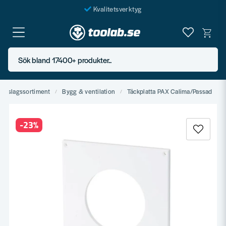
Kvalitetsverktyg
Fraktfritt över 999 SEK*
En järnhandel för alla
Sök bland 17400+ produkter..
Butik i Göteborg
Beslagssortiment
Bygg & ventilation
Täckplatta PAX Calima/Passad
-
23
%