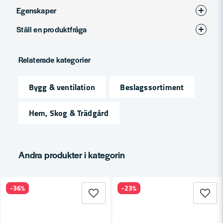
Egenskaper
Ställ en produktfråga
Produkttyp
Bygg & ventilation
question
Fråga oss något om denna produkten...
Relaterade kategorier
Bygg & ventilation
Beslagssortiment
name
Namn
Hem, Skog & Trädgård
email
Mejladress
Andra produkter i kategorin
-36%
-23%
Ja, ni får publicera min fråga