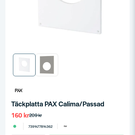
Täckplatta PAX Calima/Passad
160 kr
209 kr
7391477814362