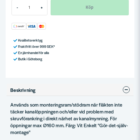
Köp
-
+
Kvalitetsverktyg
Fraktfritt över 999 SEK*
En järnhandel för alla
Butik i Göteborg
Beskrivning
Används som monteringsram/stödram när fläkten inte
täcker kanalöppningen och/eller vid problem med
skruvförankring i direkt närhet av kanalmynning. För
öppningar max Ø160 mm. Färg: Vit Enkelt "Gör-det-själv-
montage"