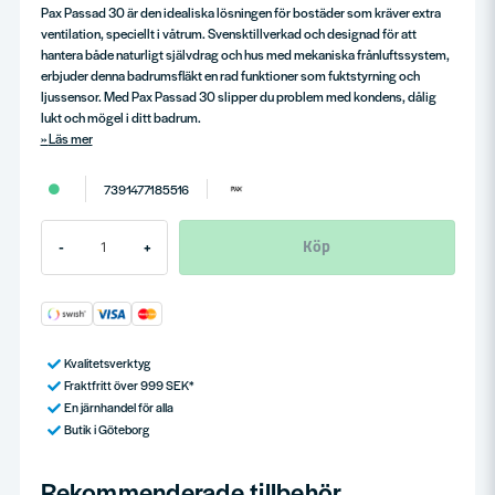
Pax Passad 30 är den idealiska lösningen för bostäder som kräver extra
ventilation, speciellt i våtrum. Svensktillverkad och designad för att
hantera både naturligt självdrag och hus med mekaniska frånluftssystem,
erbjuder denna badrumsfläkt en rad funktioner som fuktstyrning och
ljussensor. Med Pax Passad 30 slipper du problem med kondens, dålig
lukt och mögel i ditt badrum.
Läs mer
7391477185516
Köp
-
+
Kvalitetsverktyg
Fraktfritt över 999 SEK*
En järnhandel för alla
Butik i Göteborg
Rekommenderade tillbehör