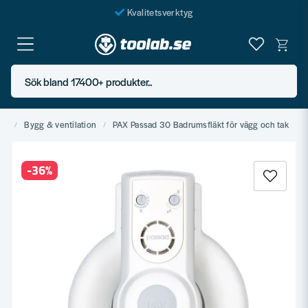
Kvalitetsverktyg
Fraktfritt över 999 SEK*
En järnhandel för alla
Sök bland 17400+ produkter..
Butik i Göteborg
nt
Bygg & ventilation
PAX Passad 30 Badrumsfläkt för vägg och tak
-
36
%