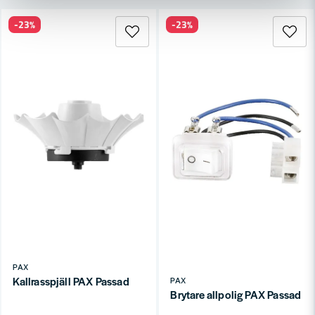
-23%
-23%
Ja, ni får publicera min fråga
Skicka fråga
PAX
Kallrasspjäll PAX Passad
PAX
Brytare allpolig PAX Passad