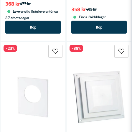
368 kr
477 kr
358 kr
465 kr
Leveranstid ifrån leverantör ca
Finns i Webblager
3-7 arbetsdagar
Köp
Köp
-23%
-38%