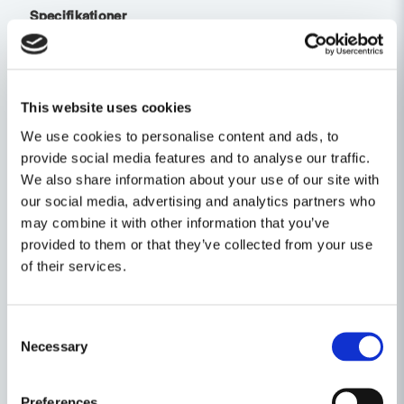
Specifikationer
Maxtryck 25 Pa
Kapacitet friblåsande Max (m3/h) 95 m³/h
Max Watt 5 W
Spänning 5v -400V 230V AC
This website uses cookies
Elförsörjningsfas 1-fas
Isolationsklass II
We use cookies to personalise content and ads, to
Typ av motor AC
provide social media features and to analyse our traffic.
Kapslingsklass (IP) IP 44
We also share information about your use of our site with
our social media, advertising and analytics partners who
Utseende & Material
may combine it with other information that you’ve
Yta Matt
provided to them or that they’ve collected from your use
Färg Vit
of their services.
Material Plast
Plastmaterial specifikation PP
Omgivningsförhållanden
Maximal omgivningstemperatur 35 °C
Consent
Minimal omgivningstemperatur 5 °C
Necessary
Selection
Miljömärkning
REACH Ja
Preferences