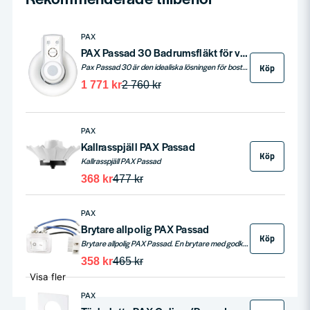
PAX
PAX Passad 30 Badrumsfläkt för vägg och tak
Köp
Pax Passad 30 är den idealiska lösningen för bostäder som kräver extra ventilation, speciellt i våtrum. Svensktillverkad och designad för att hantera både naturligt självdrag och hus med mekaniska frånluftssystem, erbjuder denna badrumsfläkt en rad funktioner som fuktstyrning och ljussensor. Med Pax Passad 30 slipper du problem med kondens, dålig lukt och mögel i ditt badrum.
1 771 kr
2 760 kr
PAX
Kallrasspjäll PAX Passad
Köp
Kallrasspjäll PAX Passad
368 kr
477 kr
PAX
Brytare allpolig PAX Passad
Köp
Brytare allpolig PAX Passad. En brytare med godkänt brytavstånd. Är förberedd och godkänd för inbyggnad i alla PAX Passad fläktar.
358 kr
465 kr
Visa fler
PAX