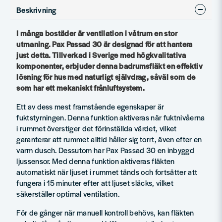
Täckplatta PAX Calima/Passad
Köp
Beskrivning
160 kr
209 kr
I många bostäder är ventilation i våtrum en stor
utmaning. Pax Passad 30 är designad för att hantera
just detta. Tillverkad i Sverige med högkvalitativa
komponenter, erbjuder denna badrumsfläkt en effektiv
lösning för hus med naturligt självdrag, såväl som de
som har ett mekaniskt frånluftsystem.
Ett av dess mest framstående egenskaper är
fuktstyrningen. Denna funktion aktiveras när fuktnivåerna
i rummet överstiger det förinställda värdet, vilket
garanterar att rummet alltid håller sig torrt, även efter en
varm dusch. Dessutom har Pax Passad 30 en inbyggd
ljussensor. Med denna funktion aktiveras fläkten
automatiskt när ljuset i rummet tänds och fortsätter att
fungera i 15 minuter efter att ljuset släcks, vilket
säkerställer optimal ventilation.
För de gånger när manuell kontroll behövs, kan fläkten