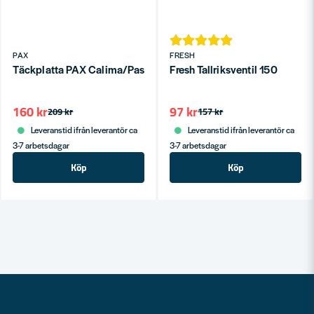
PAX
FRESH
Täckplatta PAX Calima/Passad
Fresh Tallriksventil 150
160 kr
97 kr
209 kr
157 kr
Leveranstid ifrån leverantör ca
Leveranstid ifrån leverantör ca
3-7 arbetsdagar
3-7 arbetsdagar
Köp
Köp