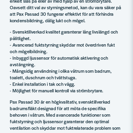
enkelt slås på eller av med hjälp av en strömbrytare.
Oavsett ditt val av styrningsmetod, kan du vara säker på
att Pax Passad 30 fungerar effektivt för att förhindra
kondensbildning, dålig lukt och mögel.
- Svensktillverkad kvalitet garanterar lång livslängd och
pålitlighet.
- Avancerad fuktstyrning skyddar mot överdriven fukt
och mögelbildning.
- Inbyggd ljussensor för automatisk aktivering och
avstängning.
- Mångsidig användning i olika våtrum som badrum,
toalett, duschrum och tvättstuga.
- Enkel installation i tak och vägg.
- Möjlighet för manuell kontroll via strömbrytare.
Pax Passad 30 är en högkvalitativ, svensktillverkad
badrumsfläkt designad för att möta de specifika
behoven i våtrum. Med avancerade funktioner som
fuktstyrning och ljussensor garanterar den optimal
ventilation och skyddar mot fuktrelaterade problem som